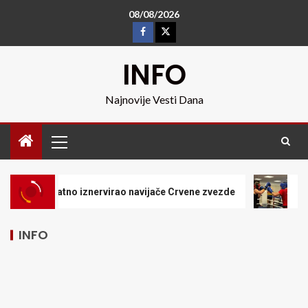
08/08/2026
INFO
Najnovije Vesti Dana
nervirao navijače Crvene zvezde
Pet dana do početk
INFO