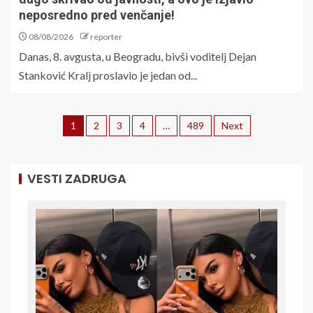
neposredno pred venčanje!
08/08/2026
reporter
Danas, 8. avgusta, u Beogradu, bivši voditelj Dejan
Stanković Kralj proslavio je jedan od...
1
2
3
4
…
489
Next
VESTI ZADRUGA