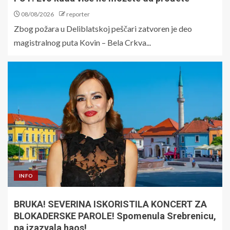
08/08/2026
reporter
Zbog požara u Deliblatskoj peščari zatvoren je deo
magistralnog puta Kovin – Bela Crkva...
INFO
BRUKA! SEVERINA ISKORISTILA KONCERT ZA
BLOKADERSKE PAROLE! Spomenula Srebrenicu,
pa izazvala haos!