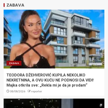
ZABAVA
Tužne vesti iz porodice Lionela
Mesija: Fudbaleru preminuo
otac
2
Nezapamćen skandal: Fudbalski
savez plaćao usluge za odrasle
sudijama! Oglasio se hitnim
saopštenjem
3
ZABAVA
TEODORA DŽEHVEROVIĆ KUPILA NEKOLIKO
Radomir Koković produžio
NEKRETNINA, A OVU KUĆU NE PODNOSI DA VIDI!
ugovor sa Železničarom:
Verujem u put kojim idemo
Majka otkrila sve: „Rekla mi je da je prodam“
08/08/2026
reporter
4
SRBIJA SLOMILA BRAZIL ZA