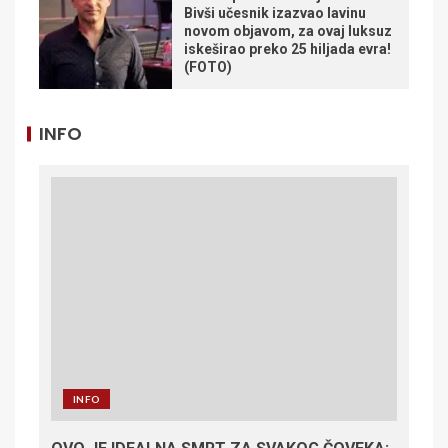
Bivši učesnik izazvao lavinu
novom objavom, za ovaj luksuz
iskeširao preko 25 hiljada evra!
(FOTO)
INFO
INFO