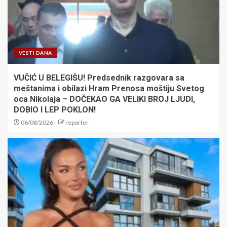
VESTI DANA
VUČIĆ U BELEGIŠU! Predsednik razgovara sa
meštanima i obilazi Hram Prenosa moštiju Svetog
oca Nikolaja – DOČEKAO GA VELIKI BROJ LJUDI,
DOBIO I LEP POKLON!
08/08/2026
reporter