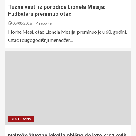
Tužne vesti iz porodice Lionela Mesija:
Fudbaleru preminuo otac
08/08/2026
reporter
Horhe Mesi, otac Lionela Mesija, preminuo je u 68. godini.
Otac i dugogodišnji menadžer...
VESTI DANA
Najteže životne lekcije obično dolaze kroz ovih