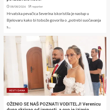
08/08/2026
reporter
Hrvatska pevačica Severina iskoristila je nastup u
Bjelovaru kako bi tobože govorila o „potrebi suočavanja
s...
VESTI DANA
OŽENIO SE NAŠ POZNATI VODITELJ! Verenicu
dugo skrivao od javnosti, a ovo je izjavio