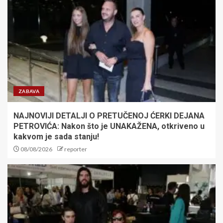
POLUFINALE SVETSKOG
PRVENSTVA! Mladi vaterpolisti
protiv Hrvatske u Zagrebu za
plasman u finale!
5
Pet dana do početka Evropskog
prvenstva: Loznica spremna za
bokserski spektakl
ZABAVA
1
NAJNOVIJI DETALJI O PRETUČENOJ ĆERKI DEJANA
PETROVIĆA: Nakon što je UNAKAŽENA, otkriveno u
kakvom je sada stanju!
Tužne vesti iz porodice Lionela
Mesija: Fudbaleru preminuo
08/08/2026
reporter
otac
2
Nezapamćen skandal: Fudbalski
savez plaćao usluge za odrasle
sudijama! Oglasio se hitnim