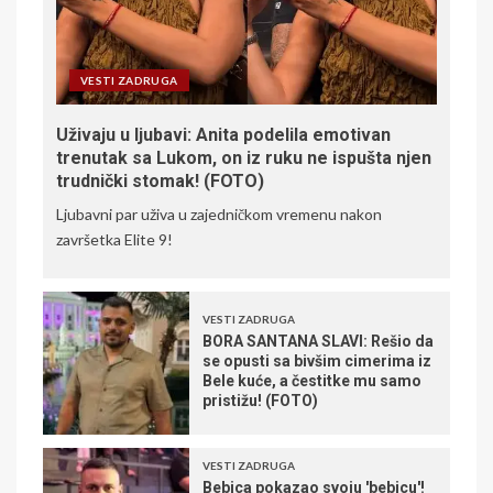
VESTI ZADRUGA
Uživaju u ljubavi: Anita podelila emotivan
trenutak sa Lukom, on iz ruku ne ispušta njen
trudnički stomak! (FOTO)
Ljubavni par uživa u zajedničkom vremenu nakon
završetka Elite 9!
VESTI ZADRUGA
BORA SANTANA SLAVI: Rešio da
se opusti sa bivšim cimerima iz
Bele kuće, a čestitke mu samo
pristižu! (FOTO)
VESTI ZADRUGA
Bebica pokazao svoju 'bebicu'!