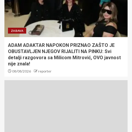
saopštenjem
3
Radomir Koković produžio
ZABAVA
ugovor sa Železničarom:
Verujem u put kojim idemo
ADAM ADAKTAR NAPOKON PRIZNAO ZAŠTO JE
OBUSTAVLJEN NJEGOV RIJALITI NA PINKU: Svi
4
detalji razgovora sa Milicom Mitrović, OVO javnost
nije znala!
SRBIJA SLOMILA BRAZIL ZA
08/08/2026
reporter
POLUFINALE SVETSKOG
PRVENSTVA! Mladi vaterpolisti
protiv Hrvatske u Zagrebu za
plasman u finale!
5