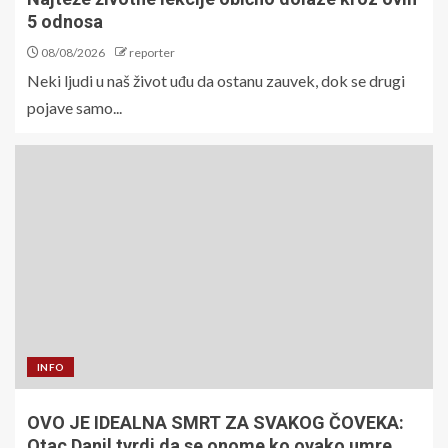
5 odnosa
08/08/2026
reporter
Neki ljudi u naš život uđu da ostanu zauvek, dok se drugi
pojave samo...
INFO
OVO JE IDEALNA SMRT ZA SVAKOG ČOVEKA:
Otac Danil tvrdi da se onome ko ovako umre