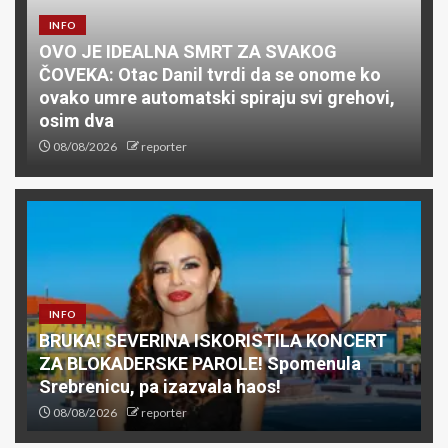
INFO
OVO JE IDEALNA SMRT ZA SVAKOG
ČOVEKA: Otac Danil tvrdi da se onome ko
ovako umre automatski spiraju svi grehovi,
osim dva
08/08/2026
reporter
INFO
BRUKA! SEVERINA ISKORISTILA KONCERT
ZA BLOKADERSKE PAROLE! Spomenula
Srebrenicu, pa izazvala haos!
08/08/2026
reporter