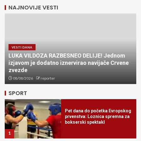
NAJNOVIJE VESTI
VESTI DANA
LUKA VILDOZA RAZBESNEO DELIJE! Jednom
izjavom je dodatno iznervirao navijače Crvene
SRBIJA SLOMILA BRAZIL ZA
POLUFINALE SVETSKOG
zvezde
PRVENSTVA! Mladi vaterpolisti
08/08/2026
reporter
protiv Hrvatske u Zagrebu za
plasman u finale!
5
SPORT
Pet dana do početka Evropskog
prvenstva: Loznica spremna za
bokserski spektakl
1