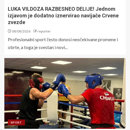
LUKA VILDOZA RAZBESNEO DELIJE! Jednom
izjavom je dodatno iznervirao navijače Crvene
zvezde
08/08/2026
reporter
Profesionalni sport često donosi neočekivane promene i
obrte, a toga je svestan i novi...
SPORT