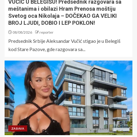
VUČIĆ U BELEGIŠU! Predsednik razgovara sa
meštanima i obilazi Hram Prenosa moštiju
Svetog oca Nikolaja – DOČEKAO GA VELIKI
BROJ LJUDI, DOBIO I LEP POKLON!
08/08/2026
reporter
Predsednik Srbije Aleksandar Vučić stigao je u Belegiš
kod Stare Pazove, gde razgovara sa...
ZABAVA