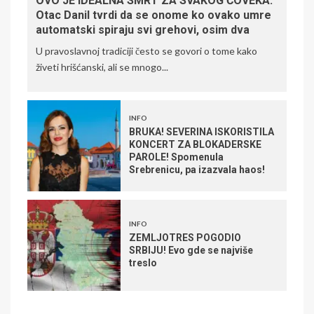
OVO JE IDEALNA SMRT ZA SVAKOG ČOVEKA:
Otac Danil tvrdi da se onome ko ovako umre
automatski spiraju svi grehovi, osim dva
U pravoslavnoj tradiciji često se govori o tome kako
živeti hrišćanski, ali se mnogo...
INFO
BRUKA! SEVERINA ISKORISTILA
KONCERT ZA BLOKADERSKE
PAROLE! Spomenula
Srebrenicu, pa izazvala haos!
INFO
ZEMLJOTRES POGODIO
SRBIJU! Evo gde se najviše
treslo