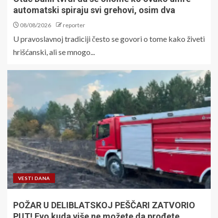
automatski spiraju svi grehovi, osim dva
08/08/2026
reporter
U pravoslavnoj tradiciji često se govori o tome kako živeti
hrišćanski, ali se mnogo...
VESTI DANA
POŽAR U DELIBLATSKOJ PEŠČARI ZATVORIO
PUT! Evo kuda više ne možete da prođete