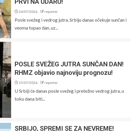
PRVI NA UDARU!
26/07/2026
reporter
Posle svežeg i vedrog jutra, Srbiju danas očekuje sunčan i
veoma topao dan, uz...
POSLE SVEŽEG JUTRA SUNČAN DAN!
RHMZ objavio najnoviju prognozu!
25/07/2026
reporter
U Srbiji će danas posle svežeg i pretežno vedrog jutra, u
toku dana biti...
SRBIJO, SPREMI SE ZA NEVREME!