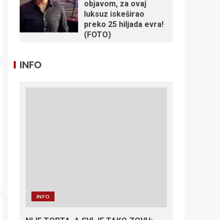
objavom, za ovaj
luksuz iskeširao
preko 25 hiljada evra!
(FOTO)
INFO
INFO