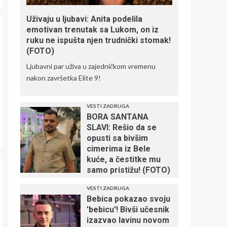
Uživaju u ljubavi: Anita podelila
emotivan trenutak sa Lukom, on iz
ruku ne ispušta njen trudnički stomak!
(FOTO)
Ljubavni par uživa u zajedničkom vremenu
nakon završetka Elite 9!
VESTI ZADRUGA
BORA SANTANA
SLAVI: Rešio da se
opusti sa bivšim
cimerima iz Bele
kuće, a čestitke mu
samo pristižu! (FOTO)
VESTI ZADRUGA
Bebica pokazao svoju
'bebicu'! Bivši učesnik
izazvao lavinu novom