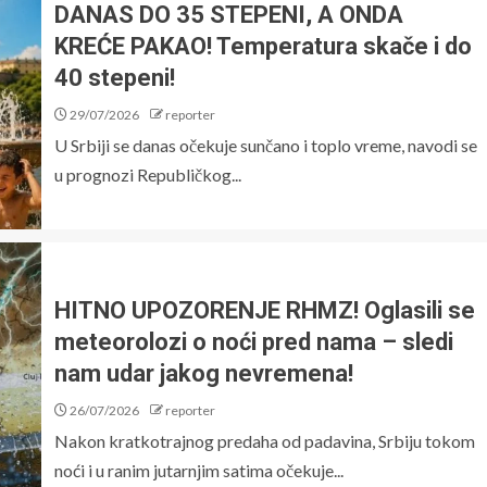
DANAS DO 35 STEPENI, A ONDA
KREĆE PAKAO! Temperatura skače i do
40 stepeni!
29/07/2026
reporter
U Srbiji se danas očekuje sunčano i toplo vreme, navodi se
u prognozi Republičkog...
HITNO UPOZORENJE RHMZ! Oglasili se
meteorolozi o noći pred nama – sledi
nam udar jakog nevremena!
26/07/2026
reporter
Nakon kratkotrajnog predaha od padavina, Srbiju tokom
noći i u ranim jutarnjim satima očekuje...