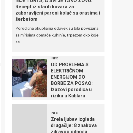
NIJE TORTA, A SVI JE TAKO ZOVU:
Recept iz starih kuvara za
zaboravljeni pareni kolač sa orasima i
šerbetom
Porodična okupljanja oduvek su bila povezana
sa mirisima domaće kuhinje, trpezom oko koje
se...
INFO
OD PROBLEMA S
ELEKTRIČNOM
ENERGIJOM DO
BORBE ZA POSAO:
Izazovi porodica u
riziku u Kablaru
INFO
Zrela ljubav izgleda
drugačije: 8 znakova
zdravog odnosa