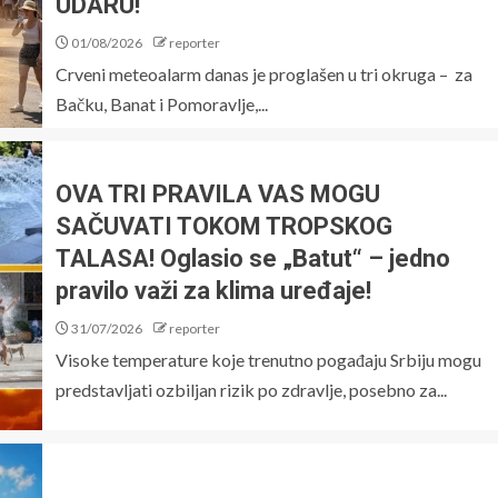
UDARU!
01/08/2026
reporter
Crveni meteoalarm danas je proglašen u tri okruga – za
Bačku, Banat i Pomoravlje,...
OVA TRI PRAVILA VAS MOGU
SAČUVATI TOKOM TROPSKOG
TALASA! Oglasio se „Batut“ – jedno
pravilo važi za klima uređaje!
31/07/2026
reporter
Visoke temperature koje trenutno pogađaju Srbiju mogu
predstavljati ozbiljan rizik po zdravlje, posebno za...