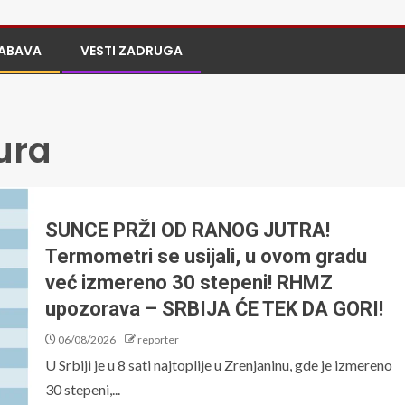
ABAVA
VESTI ZADRUGA
ura
SUNCE PRŽI OD RANOG JUTRA!
Termometri se usijali, u ovom gradu
već izmereno 30 stepeni! RHMZ
upozorava – SRBIJA ĆE TEK DA GORI!
06/08/2026
reporter
U Srbiji je u 8 sati najtoplije u Zrenjaninu, gde je izmereno
30 stepeni,...