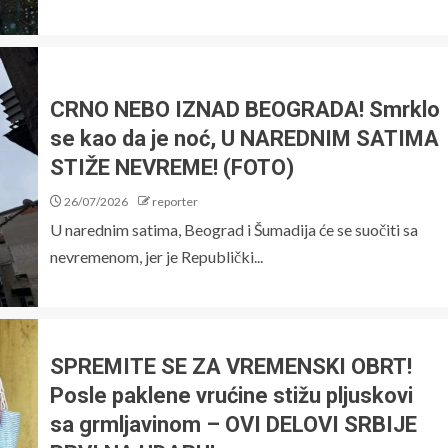
CRNO NEBO IZNAD BEOGRADA! Smrklo
se kao da je noć, U NAREDNIM SATIMA
STIŽE NEVREME! (FOTO)
26/07/2026
reporter
U narednim satima, Beograd i Šumadija će se suočiti sa
nevremenom, jer je Republički...
SPREMITE SE ZA VREMENSKI OBRT!
Posle paklene vrućine stižu pljuskovi
sa grmljavinom – OVI DELOVI SRBIJE