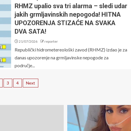
RHMZ upalio sva tri alarma – sledi udar
jakih grmljavinskih nepogoda! HITNA
UPOZORENJA STIZAĆE NA SVAKA
DVA SATA!
21/07/2026
reporter
Republički hidrometereološki zavod (RHMZ) izdao je za
danas upozorenje na grmljavinske nepogode za
područje...
3
4
Next