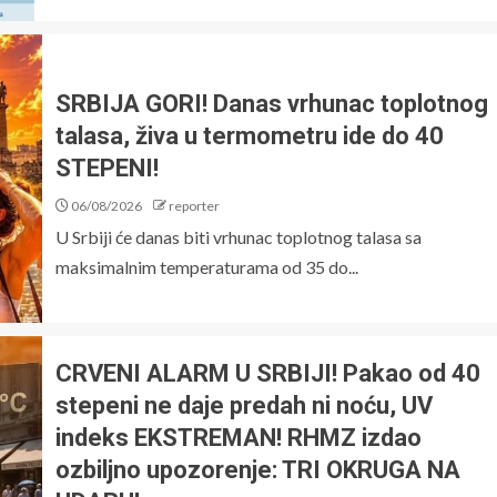
SRBIJA GORI! Danas vrhunac toplotnog
talasa, živa u termometru ide do 40
STEPENI!
06/08/2026
reporter
U Srbiji će danas biti vrhunac toplotnog talasa sa
maksimalnim temperaturama od 35 do...
CRVENI ALARM U SRBIJI! Pakao od 40
stepeni ne daje predah ni noću, UV
indeks EKSTREMAN! RHMZ izdao
ozbiljno upozorenje: TRI OKRUGA NA