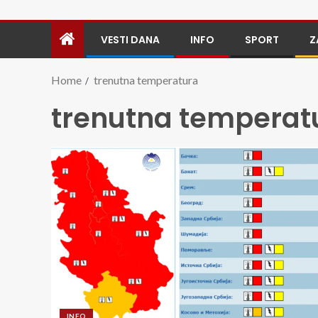
VESTI DANA
INFO
SPORT
Z
Home
trenutna temperatura
trenutna temperat
INFO