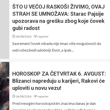
ŠTO U VEĆOJ RASKOŠI ŽIVIMO, OVAJ
STRAH SE UMNOŽAVA: Starac Pajsije
upozorava na grešku zbog koje čovek
gubi radost
06/08/2026
reporter
Savremeni čovek nikada nije imao više mogućnosti da
sebi obezbedi udobniji život, a ipak...
HOROSKOP ZA ČETVRTAK 6. AVGUST:
Blizanci napreduju u karijeri, Rakovi će
uploviti u novu vezu!
06/08/2026
reporter
Pred mnogim horoskopskim znacima danas je dan
ispunjen novim mogućnostima, važnim odlukama i