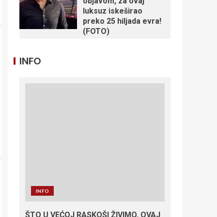
objavom, za ovaj
luksuz iskeširao
preko 25 hiljada evra!
(FOTO)
INFO
INFO
ŠTO U VEĆOJ RASKOŠI ŽIVIMO, OVAJ