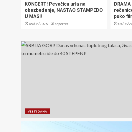
KONCERT! Pevačica urla na
DRAMA 
obezbeđenje, NASTAO STAMPEDO
rečenic
U MASI!
puko fil
05/08/2026
reporter
05/08/2
VESTI DANA