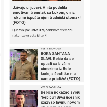
TUGA DO NEBA!
Preminuo legendarni
Uživaju u ljubavi: Anita podelila
golman
emotivan trenutak sa Lukom, on iz
4
ruku ne ispušta njen trudnički stomak!
(FOTO)
Ljubavni par uživa u zajedničkom vremenu
nakon završetka Elite 9!
SRBIJA JE PRVAK
EVROPE!
5
VESTI ZADRUGA
BORA SANTANA
SLAVI: Rešio da se
opusti sa bivšim
cimerima iz Bele
kuće, a čestitke mu
samo pristižu! (FOTO)
VESTI ZADRUGA
Bebica pokazao svoju
'bebicu'! Bivši učesnik
izazvao lavinu novom