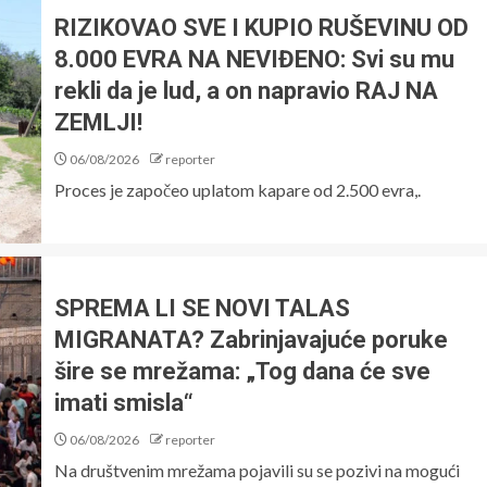
RIZIKOVAO SVE I KUPIO RUŠEVINU OD
8.000 EVRA NA NEVIĐENO: Svi su mu
rekli da je lud, a on napravio RAJ NA
ZEMLJI!
06/08/2026
reporter
Proces je započeo uplatom kapare od 2.500 evra,.
SPREMA LI SE NOVI TALAS
MIGRANATA? Zabrinjavajuće poruke
šire se mrežama: „Tog dana će sve
imati smisla“
06/08/2026
reporter
Na društvenim mrežama pojavili su se pozivi na mogući