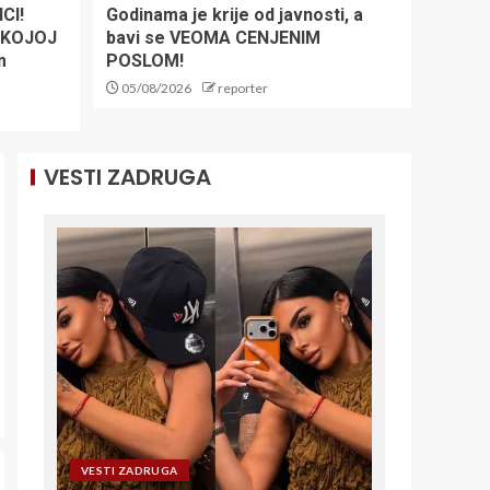
CI!
Godinama je krije od javnosti, a
FK Crvena zvezda:
O KOJOJ
bavi se VEOMA CENJENIM
Od petka na
m
POSLOM!
blagajnama ulaznice
za Novi Pazar i
05/08/2026
reporter
Hapoel Ber Ševu
1
VESTI ZADRUGA
SKI SVET U
NEVERICI: Olimpijska
šampionka rekla
zbogom stazama
2
INFANTINO
OPTUŽEN DA JE
UCENIO MAROKO,
FINALE MUNDIJALA
ZARAD PODRŠKE:
3
Oglasila se Fifa i
objasnila o čemu je
reč
VESTI ZADRUGA