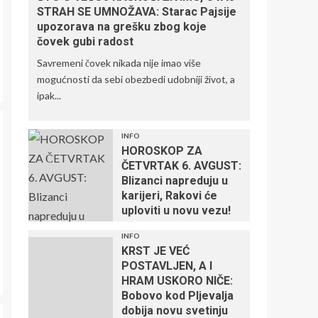
STRAH SE UMNOŽAVA: Starac Pajsije
upozorava na grešku zbog koje
čovek gubi radost
Savremeni čovek nikada nije imao više
mogućnosti da sebi obezbedi udobniji život, a
ipak...
INFO
HOROSKOP ZA
ČETVRTAK 6. AVGUST:
Blizanci napreduju u
karijeri, Rakovi će
uploviti u novu vezu!
INFO
KRST JE VEĆ
POSTAVLJEN, A I
HRAM USKORO NIČE:
Bobovo kod Pljevalja
dobija novu svetinju