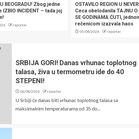
U BEOGRADU! Zbog jedne
OSTAVILO REGION U NEVERI
e IZBIO INCIDENT – tada joj
Ceca obelodanila TAJNU 
m!
SE GODINAMA ĆUTI, jedno
rečenicom izazvala haos
026
reporter
05/08/2026
reporter
SRBIJA GORI! Danas vrhunac toplotnog
talasa, živa u termometru ide do 40
STEPENI!
06/08/2026
reporter
U Srbiji će danas biti vrhunac toplotnog talasa sa
maksimalnim temperaturama od 35 do...