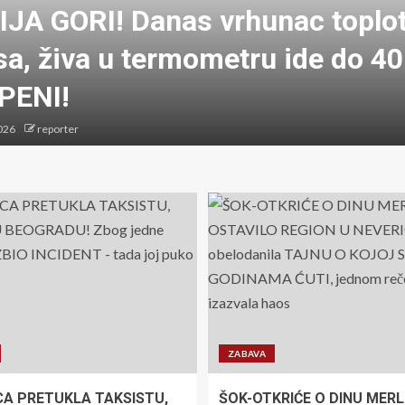
IJA GORI! Danas vrhunac toplo
sa, živa u termometru ide do 40
PENI!
026
reporter
ZABAVA
CA PRETUKLA TAKSISTU,
ŠOK-OTKRIĆE O DINU MERL