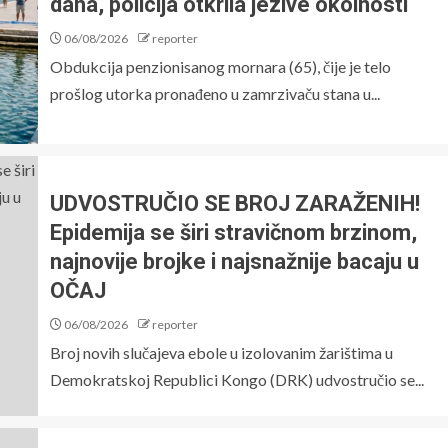
dana, policija otkrila jezive okolnosti
06/08/2026
reporter
Obdukcija penzionisanog mornara (65), čije je telo
prošlog utorka pronađeno u zamrzivaču stana u...
UDVOSTRUČIO SE BROJ ZARAŽENIH!
Epidemija se širi stravičnom brzinom,
najnovije brojke i najsnažnije bacaju u
OČAJ
06/08/2026
reporter
Broj novih slučajeva ebole u ​​izolovanim žarištima u
Demokratskoj Republici Kongo (DRK) udvostručio se...