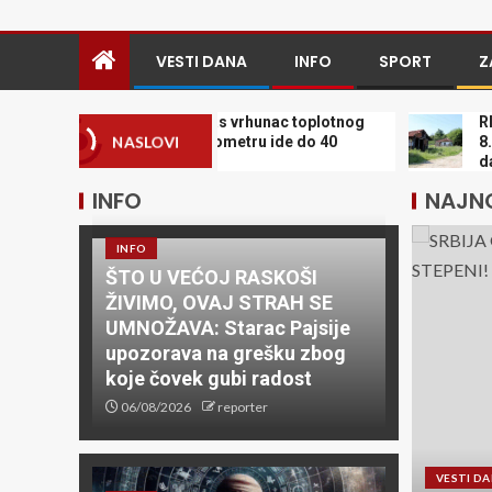
VESTI DANA
INFO
SPORT
Z
SRBIJA GORI! Danas vrhunac toplotnog
RIZIKOV
talasa, živa u termometru ide do 40
8.000 EV
NASLOVI
STEPENI!
da je lu
INFO
NAJNO
INFO
ŠTO U VEĆOJ RASKOŠI
ŽIVIMO, OVAJ STRAH SE
UMNOŽAVA: Starac Pajsije
upozorava na grešku zbog
koje čovek gubi radost
06/08/2026
reporter
VESTI D