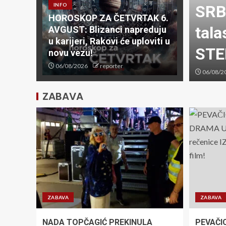
INFO
OČIN U GRČKOJ! Žrtva
SRB
HOROSKOP ZA ČETVRTAK 6.
amrzivaču posle godinu
tala
AVGUST: Blizanci napreduju
u karijeri, Rakovi će uploviti u
otkrila jezive okolnosti
STE
novu vezu!
06/08/2026
reporter
06/08/2
ZABAVA
ZABAVA
ZABAVA
NADA TOPČAGIĆ PREKINULA
PEVAČI