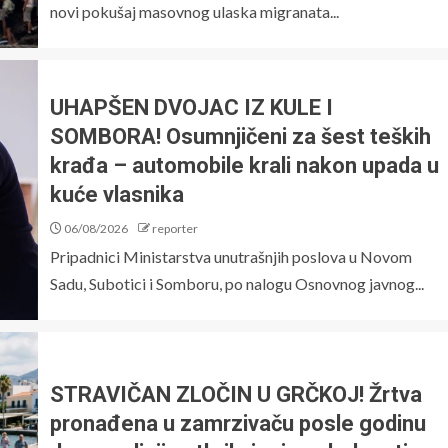
novi pokušaj masovnog ulaska migranata...
UHAPŠEN DVOJAC IZ KULE I
SOMBORA! Osumnjičeni za šest teških
krađa – automobile krali nakon upada u
kuće vlasnika
06/08/2026
reporter
Pripadnici Ministarstva unutrašnjih poslova u Novom
Sadu, Subotici i Somboru, po nalogu Osnovnog javnog...
STRAVIČAN ZLOČIN U GRČKOJ! Žrtva
pronađena u zamrzivaču posle godinu