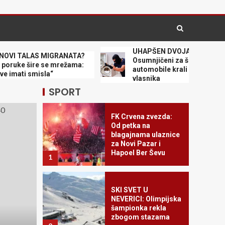
golman
4
UHAPŠEN DVOJAC IZ KULE I SOMB
TALAS MIGRANATA?
Osumnjičeni za šest teških krađa –
SRBIJA JE PRVAK
e šire se mrežama:
automobile krali nakon upada u ku
EVROPE!
i smisla“
vlasnika
5
SPORT
FK Crvena zvezda:
Od petka na
blagajnama ulaznice
za Novi Pazar i
Hapoel Ber Ševu
1
SKI SVET U
VESTI DANA
NEVERICI: Olimpijska
šampionka rekla
RIZIKOVAO SVE I KUPIO
zbogom stazama