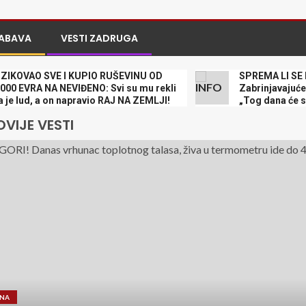
ABAVA
VESTI ZADRUGA
AO SVE I KUPIO RUŠEVINU OD
SPREMA LI SE NOVI 
RA NA NEVIĐENO: Svi su mu rekli
Zabrinjavajuće poruk
d, a on napravio RAJ NA ZEMLJI!
„Tog dana će sve imat
VIJE VESTI
ANA