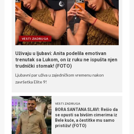
VESTI ZADRUGA
Uživaju u ljubavi: Anita podelila emotivan
trenutak sa Lukom, on iz ruku ne ispušta njen
trudnički stomak! (FOTO)
Ljubavni par uživa u zajedničkom vremenu nakon
završetka Elite 9!
VESTI ZADRUGA
BORA SANTANA SLAVI: Rešio da
se opusti sa bivšim cimerima iz
Bele kuće, a čestitke mu samo
pristižu! (FOTO)