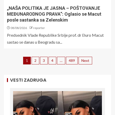
„NAŠA POLITIKA JE JASNA – POŠTOVANJE
MEĐUNARODNOG PRAVA“: Oglasio se Macut
posle sastanka sa Zelenskim
08/08/2026
reporter
Predsednik Vlade Republike Srbije prof. dr Đuro Macut
sastao se danas u Beogradu sa...
1
2
3
4
…
489
Next
VESTI ZADRUGA