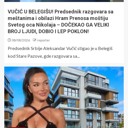
VUČIĆ U BELEGIŠU! Predsednik razgovara sa
meštanima i obilazi Hram Prenosa moštiju
Svetog oca Nikolaja – DOČEKAO GA VELIKI
BROJ LJUDI, DOBIO I LEP POKLON!
08/08/2026
reporter
Predsednik Srbije Aleksandar Vučić stigao je u Belegiš
kod Stare Pazove, gde razgovara sa...