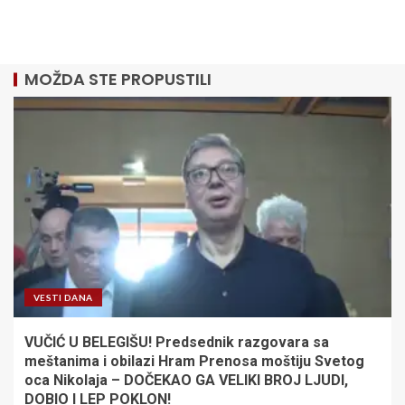
MOŽDA STE PROPUSTILI
VESTI DANA
VUČIĆ U BELEGIŠU! Predsednik razgovara sa
meštanima i obilazi Hram Prenosa moštiju Svetog
oca Nikolaja – DOČEKAO GA VELIKI BROJ LJUDI,
DOBIO I LEP POKLON!