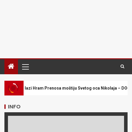
ram Prenosa moštiju Svetog oca Nikolaja – DOČEKAO GA VELIKI BR
INFO