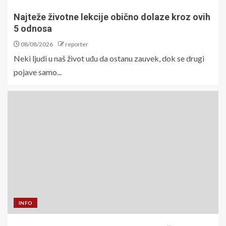
Najteže životne lekcije obično dolaze kroz ovih
5 odnosa
08/08/2026
reporter
Neki ljudi u naš život uđu da ostanu zauvek, dok se drugi
pojave samo...
INFO