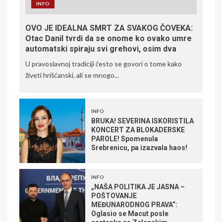
INFO
OVO JE IDEALNA SMRT ZA SVAKOG ČOVEKA:
Otac Danil tvrdi da se onome ko ovako umre
automatski spiraju svi grehovi, osim dva
U pravoslavnoj tradiciji često se govori o tome kako
živeti hrišćanski, ali se mnogo...
INFO
BRUKA! SEVERINA ISKORISTILA
KONCERT ZA BLOKADERSKE
PAROLE! Spomenula
Srebrenicu, pa izazvala haos!
INFO
„NAŠA POLITIKA JE JASNA –
POŠTOVANJE
MEĐUNARODNOG PRAVA“:
Oglasio se Macut posle