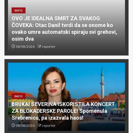
INFO
OVO JE IDEALNA SMRT ZA SVAKOG
ČOVEKA: Otac Danil tvrdi da se onome ko
ovako umre automatski spiraju svi grehovi,
osim dva
08/08/2026
reporter
INFO
BRUKA! SEVERINA ISKORISTILA KONCERT
ZA BLOKADERSKE PAROLE! Spomenula
Srebrenicu, pa izazvala haos!
08/08/2026
reporter