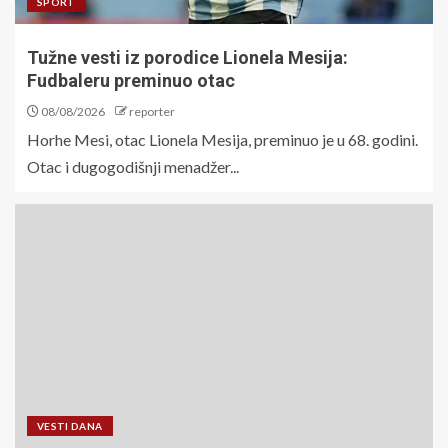
SPORT
Tužne vesti iz porodice Lionela Mesija:
Fudbaleru preminuo otac
08/08/2026
reporter
Horhe Mesi, otac Lionela Mesija, preminuo je u 68. godini.
Otac i dugogodišnji menadžer...
VESTI DANA