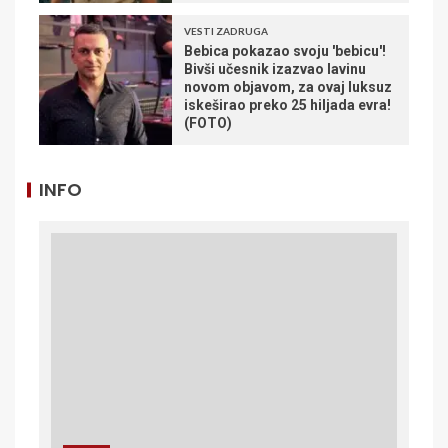
VESTI ZADRUGA
Bebica pokazao svoju 'bebicu'!
Bivši učesnik izazvao lavinu
novom objavom, za ovaj luksuz
iskeširao preko 25 hiljada evra!
(FOTO)
INFO