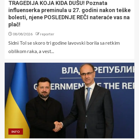
TRAGEDIJA KOJA KIDA DUŠU! Poznata
influenserka preminula u 27. godini nakon teške
bolesti, njene POSLEDNJE REČI nateraće vas na
plač!
08/08/2026
reporter
Sidni Tol se skoro tri godine lavovski borila sa retkim
oblikom raka, a vest...
INFO