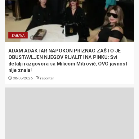
3
SRBIJA SLOMILA BRAZIL ZA
POLUFINALE SVETSKOG
PRVENSTVA! Mladi vaterpolisti
ZABAVA
protiv Hrvatske u Zagrebu za
plasman u finale!
4
ADAM ADAKTAR NAPOKON PRIZNAO ZAŠTO JE
OBUSTAVLJEN NJEGOV RIJALITI NA PINKU: Svi
detalji razgovora sa Milicom Mitrović, OVO javnost
JOKIĆ DOBIO NOVE LOŠE VESTI:
nije znala!
Srbin neće biti zadovoljan –
08/08/2026
reporter
Denver mora hitno da reaguje
5