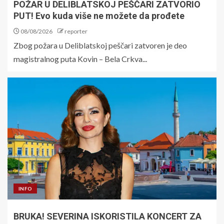
POŽAR U DELIBLATSKOJ PEŠČARI ZATVORIO
PUT! Evo kuda više ne možete da prođete
08/08/2026
reporter
Zbog požara u Deliblatskoj peščari zatvoren je deo
magistralnog puta Kovin – Bela Crkva...
INFO
BRUKA! SEVERINA ISKORISTILA KONCERT ZA