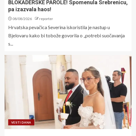
BLOKADERSKE PAROLE! Spomenula Srebrenicu,
pa izazvala haos!
08/08/2026
reporter
Hrvatska pevačica Severina iskoristila je nastup u
Bjelovaru kako bi tobože govorila o „potrebi suočavanja
s...
VESTI DANA