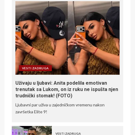
VESTI ZADRUGA
Uživaju u ljubavi: Anita podelila emotivan
trenutak sa Lukom, on iz ruku ne ispušta njen
trudnički stomak! (FOTO)
Ljubavni par uživa u zajedničkom vremenu nakon
završetka Elite 9!
VESTI ZADRUGA