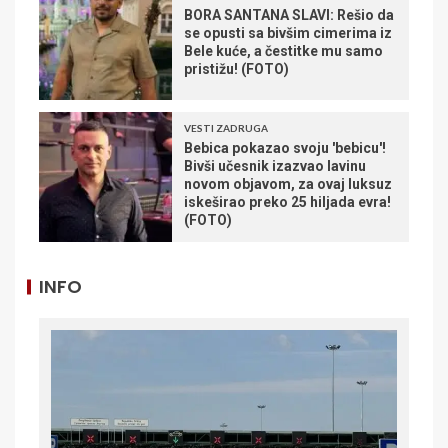
BORA SANTANA SLAVI: Rešio da
se opusti sa bivšim cimerima iz
Bele kuće, a čestitke mu samo
pristižu! (FOTO)
VESTI ZADRUGA
Bebica pokazao svoju 'bebicu'!
Bivši učesnik izazvao lavinu
novom objavom, za ovaj luksuz
iskeširao preko 25 hiljada evra!
(FOTO)
INFO