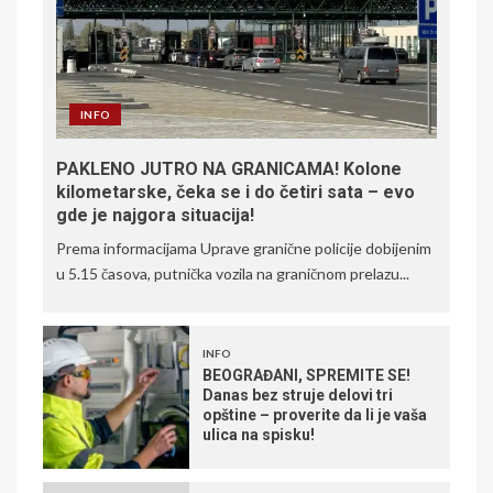
INFO
PAKLENO JUTRO NA GRANICAMA! Kolone
kilometarske, čeka se i do četiri sata – evo
gde je najgora situacija!
Prema informacijama Uprave granične policije dobijenim
u 5.15 časova, putnička vozila na graničnom prelazu...
INFO
BEOGRAĐANI, SPREMITE SE!
Danas bez struje delovi tri
opštine – proverite da li je vaša
ulica na spisku!