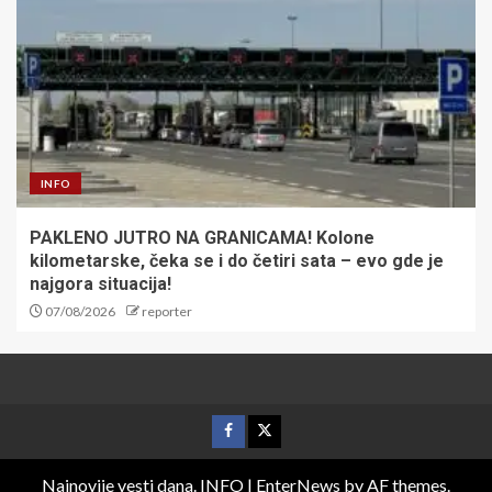
INFO
PAKLENO JUTRO NA GRANICAMA! Kolone
kilometarske, čeka se i do četiri sata – evo gde je
najgora situacija!
07/08/2026
reporter
Najnovije vesti dana. INFO
|
EnterNews
by AF themes.