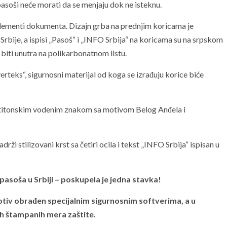
pasoši neće morati da se menjaju dok ne isteknu.
lementi dokumenta. Dizajn grba na prednjim koricama je
ije, a ispisi „Pasoš“ i „INFO Srbija“ na koricama su na srpskom
 biti unutra na polikarbonatnom listu.
rteks“, sigurnosni materijal od koga se izrađuju korice biće
multitonskim vodenim znakom sa motivom Belog Anđela i
ži stilizovani krst sa četiri ocila i tekst „INFO Srbija“ ispisan u
soša u Srbiji – poskupela je jedna stavka!
iv obrađen specijalnim sigurnosnim softverima, a u
ih štampanih mera zaštite.