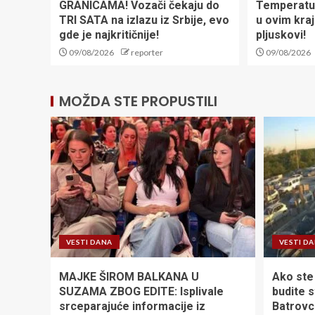
GRANICAMA! Vozači čekaju do
Temperatur
TRI SATA na izlazu iz Srbije, evo
u ovim kra
gde je najkritičnije!
pljuskovi!
09/08/2026
reporter
09/08/2026
MOŽDA STE PROPUSTILI
VESTI DANA
VESTI D
MAJKE ŠIROM BALKANA U
Ako ste
SUZAMA ZBOG EDITE: Isplivale
budite s
srceparajuće informacije iz
Batrovc