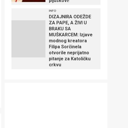
pljuskovi!
INFO
DIZAJNIRA ODEŽDE
ZA PAPE, A ŽIVI U
BRAKU SA
MUŠKARCEM: Izjave
modnog kreatora
Filipa Sorčinela
otvorile neprijatno
pitanje za Katoličku
crkvu