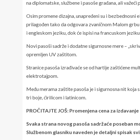
na diplomatske, službene i pasoše građana, ali važeći 
Osim promene dizajna, unapređeni su i bezbednosni e
prilagođen tako da odgovara zvaničnom Malom grbu Srb
i engleskom jeziku, dok će ispisi na francuskom jeziku
Novi pasoši sadrže i dodatne sigurnosne mere – „skrive
opremljen UV zaštitom.
Stranice pasoša izrađivaće se od hartije zaštićene 
elektrotajpom.
Među merama zaštite pasoša je i sigurnosna nit koja sadr
tri boje, ćirilicom i latinicom.
PROČITAJTE JOŠ: Promenjena cena za izdavanje pa
Svaka strana novog pasoša sadržaće poseban mot
Službenom glasniku naveden je detaljni spisak sv