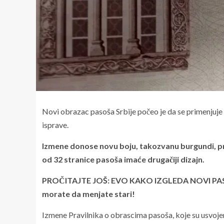
Novi obrazac pasoša Srbije počeo je da se primenjuje 
isprave.
Izmene donose novu boju, takozvanu burgundi, pri
od 32 stranice pasoša imaće drugačiji dizajn.
PROČITAJTE JOŠ: EVO KAKO IZGLEDA NOVI PASOŠ U S
morate da menjate stari!
Izmene Pravilnika o obrascima pasoša, koje su usvoje