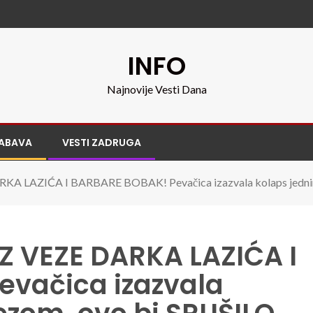
INFO
Najnovije Vesti Dana
ABAVA
VESTI ZADRUGA
 LAZIĆA I BARBARE BOBAK! Pevačica izazvala kolaps jednim 
Z VEZE DARKA LAZIĆA I
vačica izazvala