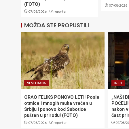
(FOTO)
07/08/2026
07/08/2026
reporter
MOŽDA STE PROPUSTILI
VESTI DANA
INFO
ORAO FELIKS PONOVO LETI! Posle
„NAŠI B
otmice i mnogih muka vraćen u
POČELI!
Srbiju i ponovo kod Subotice
nakon v
pušten u prirodu! (FOTO)
čast pri
07/08/2026
reporter
07/08/2