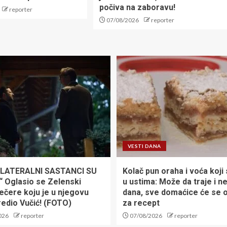
počiva na zaboravu!
reporter
07/08/2026
reporter
VESTI DANA
ILATERALNI SASTANCI SU
Kolač pun oraha i voća koji 
“ Oglasio se Zelenski
u ustima: Može da traje i n
ečere koju je u njegovu
dana, sve domaćice će se o
redio Vučić! (FOTO)
za recept
026
reporter
07/08/2026
reporter