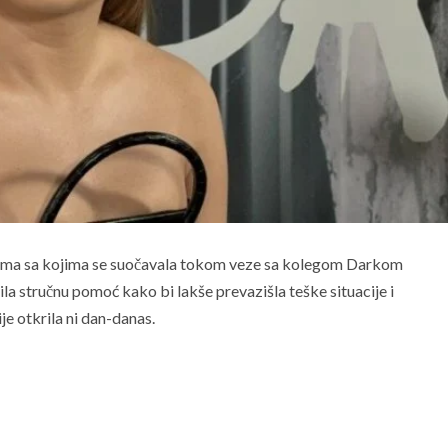
vima sa kojima se suočavala tokom veze sa kolegom Darkom
ila stručnu pomoć kako bi lakše prevazišla teške situacije i
ije otkrila ni dan-danas.