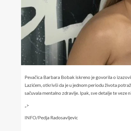
Pevačica Barbara Bobak iskreno je govorila o izazo
Lazićem, otkrivši da je u jednom periodu života potraž
sačuvala mentalno zdravlje. Ipak, sve detalje te veze n
„>
INFO/Pedja Radosavljevic