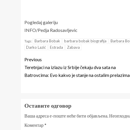
Pogledaj galeriju
INFO/Pedja Radosavljevic
Barbara Bobak
barbara bobak biografija
Barbara Bo
Tags:
Darko Lazić
Estrada
Zabava
Previous
Teretnjaci na izlazu iz Srbije čekaju dva sata na
Batrovcima: Evo kakvo je stanje na ostalim prelazima
Оставите одговор
Ваша адреса е-поште неће бити објављена.
Неопходна
Коментар
*