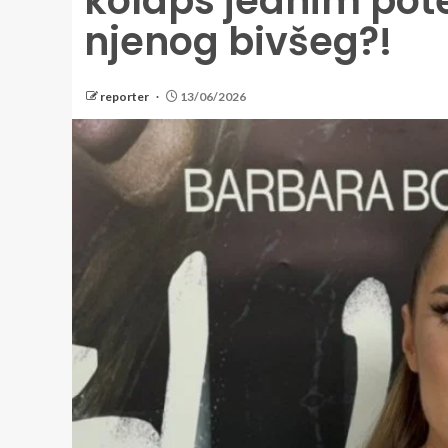
kolaps jednim pot
njenog bivšeg?!
reporter
13/06/2026