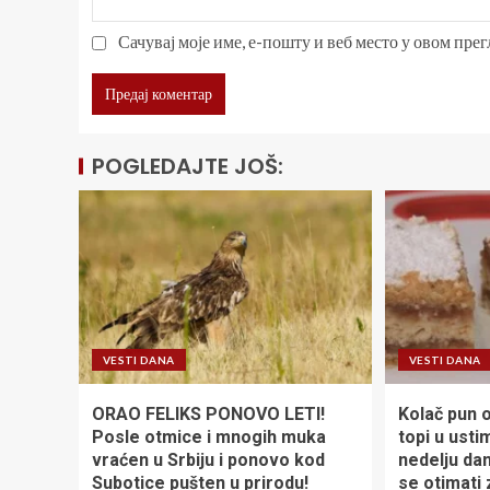
Сачувај моје име, е-пошту и веб место у овом пре
POGLEDAJTE JOŠ:
VESTI DANA
VESTI DANA
ORAO FELIKS PONOVO LETI!
Kolač pun o
Posle otmice i mnogih muka
topi u usti
vraćen u Srbiju i ponovo kod
nedelju da
Subotice pušten u prirodu!
se otimati