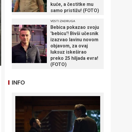
kuće, a čestitke mu
samo pristižu! (FOTO)
VESTI ZADRUGA
Bebica pokazao svoju
'bebicu'! Bivši učesnik
izazvao lavinu novom
objavom, za ovaj
luksuz iskeširao
preko 25 hiljada evra!
(FOTO)
INFO