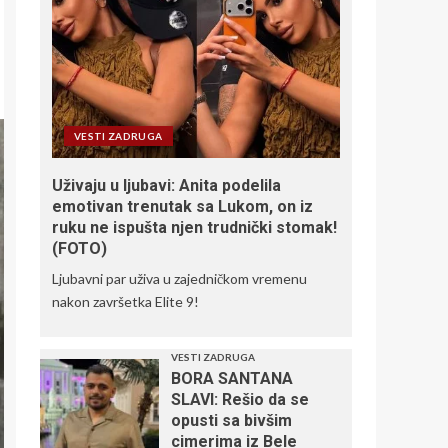
VESTI ZADRUGA
Uživaju u ljubavi: Anita podelila
emotivan trenutak sa Lukom, on iz
ruku ne ispušta njen trudnički stomak!
(FOTO)
Ljubavni par uživa u zajedničkom vremenu
nakon završetka Elite 9!
VESTI ZADRUGA
BORA SANTANA
SLAVI: Rešio da se
opusti sa bivšim
cimerima iz Bele