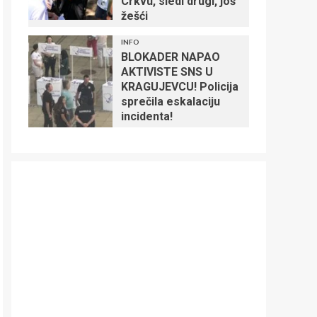
Crkvu, sledi drugi, još
žešći
INFO
BLOKADER NAPAO
AKTIVISTE SNS U
KRAGUJEVCU! Policija
sprečila eskalaciju
incidenta!