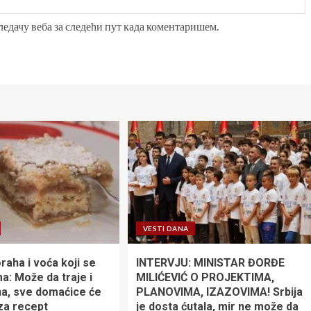
гледачу веба за следећи пут када коментаришем.
VESTI DANA
raha i voća koji se
INTERVJU: MINISTAR ĐORĐE
ma: Može da traje i
MILIĆEVIĆ O PROJEKTIMA,
na, sve domaćice će
PLANOVIMA, IZAZOVIMA! Srbija
 za recept
je dosta ćutala, mir ne može da