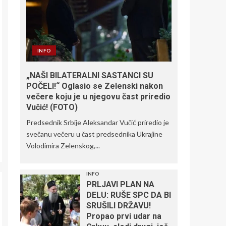
INFO
„NAŠI BILATERALNI SASTANCI SU
POČELI!“ Oglasio se Zelenski nakon
večere koju je u njegovu čast priredio
Vučić! (FOTO)
Predsednik Srbije Aleksandar Vučić priredio je
svečanu večeru u čast predsednika Ukrajine
Volodimira Zelenskog,...
INFO
PRLJAVI PLAN NA
DELU: RUŠE SPC DA BI
SRUŠILI DRŽAVU!
Propao prvi udar na