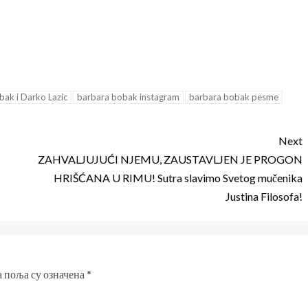
bak i Darko Lazic
barbara bobak instagram
barbara bobak pesme
Next
ZAHVALJUJUĆI NJEMU, ZAUSTAVLJEN JE PROGON
HRIŠĆANA U RIMU! Sutra slavimo Svetog mučenika
Justina Filosofa!
 поља су означена
*