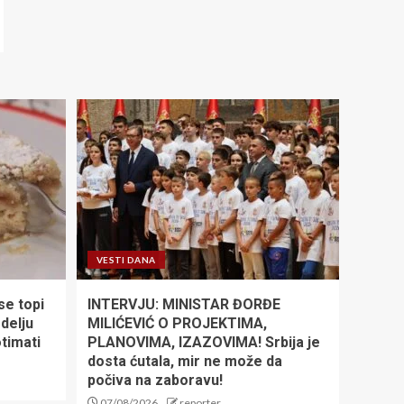
VESTI DANA
se topi
INTERVJU: MINISTAR ĐORĐE
edelju
MILIĆEVIĆ O PROJEKTIMA,
timati
PLANOVIMA, IZAZOVIMA! Srbija je
dosta ćutala, mir ne može da
počiva na zaboravu!
07/08/2026
reporter