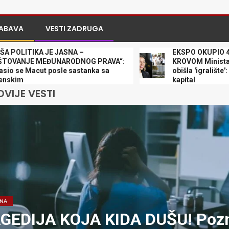
ABAVA
VESTI ZADRUGA
IKA JE JASNA –
EKSPO OKUPIO 435 DECE
 MEĐUNARODNOG PRAVA“:
KROVOM Ministarka Mesar
acut posle sastanka sa
obišla 'igralište': Oni su n
kapital
VIJE VESTI
ANA
GEDIJA KOJA KIDA DUŠU! Poz