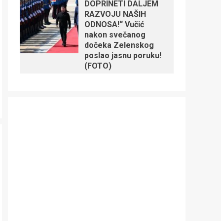
DOPRINETI DALJEM
RAZVOJU NAŠIH
ODNOSA!“ Vučić
nakon svečanog
dočeka Zelenskog
poslao jasnu poruku!
(FOTO)