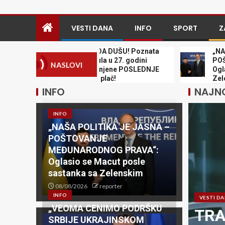
VESTI DANA
INFO
SPORT
Z
TRAGEDIJA KOJA KIDA DUŠU! Poznata
„NAŠA POLIT
influenserka preminula u 27. godini
POŠTOVANJE
NASLOVI
nakon teške bolesti, njene POSLEDNJE
Oglasio se M
REČI nateraće vas na plač!
Zelenskim
INFO
NAJNO
INFO
„NAŠA POLITIKA JE JASNA –
POŠTOVANJE
MEĐUNARODNOG PRAVA“:
Oglasio se Macut posle
sastanka sa Zelenskim
08/08/2026
reporter
INFO
VESTI D
„VEOMA CENIMO PODRŠKU
ADE, IŽIVLJAVAJU SE,
TRA
SRBIJE UKRAJINSKOM