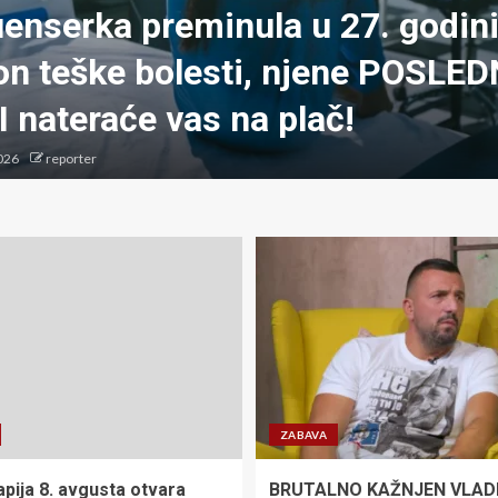
uenserka preminula u 27. godin
on teške bolesti, njene POSLE
 nateraće vas na plač!
026
reporter
ZABAVA
apija 8. avgusta otvara
BRUTALNO KAŽNJEN VLAD