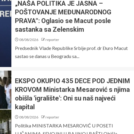
„NAŠA POLITIKA JE JASNA –
POŠTOVANJE MEĐUNARODNOG
PRAVA“: Oglasio se Macut posle
sastanka sa Zelenskim
08/08/2026
reporter
Predsednik Vlade Republike Srbije prof. dr Đuro Macut
sastao se danas u Beogradu sa...
EKSPO OKUPIO 435 DECE POD JEDNIM
KROVOM Ministarka Mesarović s njima
obišla 'igralište': Oni su naš najveći
kapital
08/08/2026
reporter
Politika MINISTARKA MESAROVIĆ U POSETI
LUČANIMA, SEVOJNU I BAJINOJ BAŠTI Obišla