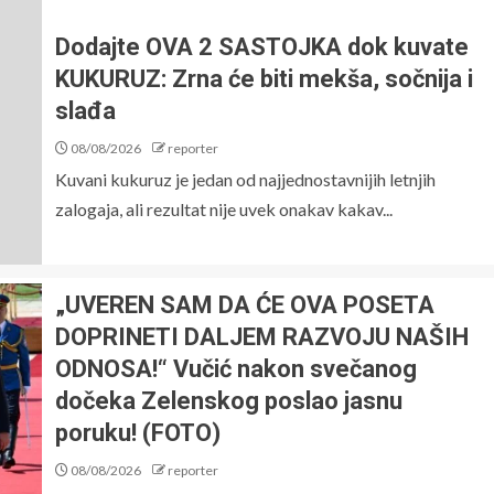
Dodajte OVA 2 SASTOJKA dok kuvate
KUKURUZ: Zrna će biti mekša, sočnija i
slađa
08/08/2026
reporter
Kuvani kukuruz je jedan od najjednostavnijih letnjih
zalogaja, ali rezultat nije uvek onakav kakav...
„UVEREN SAM DA ĆE OVA POSETA
DOPRINETI DALJEM RAZVOJU NAŠIH
ODNOSA!“ Vučić nakon svečanog
dočeka Zelenskog poslao jasnu
poruku! (FOTO)
08/08/2026
reporter