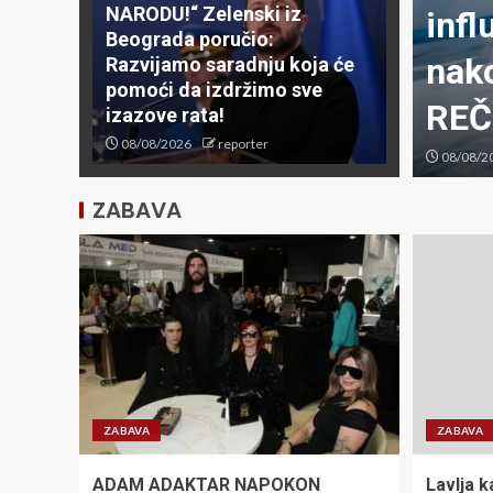
NARODU!“ Zelenski iz
 SEBI BOLESNE PO*NO
infl
Beograda poručio:
posvest Srpkinja iz
nak
Razvijamo saradnju koja će
pomoći da izdržimo sve
REČI
izazove rata!
08/08/2026
reporter
08/08/2
ZABAVA
ZABAVA
ZABAVA
ADAM ADAKTAR NAPOKON
Lavlja k