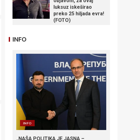
objavom, za ovaj
luksuz iskeširao
preko 25 hiljada evra!
(FOTO)
INFO
INFO
„NAŠA POLITIKA JE JASNA –