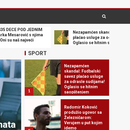
– Denver mora hitno
da reaguje
4
PONOĆNA BOMBA IZ
 POD JEDNIM
Nezapamćen skandal: Fudbalski savez
PREMIJER LIGE!
ović s njima
plaćao usluge za odrasle sudijama!
Liverpul doveo dobro
aš najveći
Oglasio se hitnim saopštenjem
poznato lice iz
Barselone!
5
SPORT
Nezapamćen
skandal: Fudbalski
savez plaćao usluge
za odrasle sudijama!
Oglasio se hitnim
1
saopštenjem
Radomir Koković
produžio ugovor sa
VESTI DANA
Železničarom:
nata
EKSPO OKUPIO 435 DEC
Verujem u put kojim
idemo