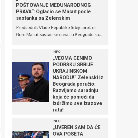
POŠTOVANJE MEĐUNARODNOG
PRAVA“: Oglasio se Macut posle
sastanka sa Zelenskim
Predsednik Vlade Republike Srbije prof. dr
Đuro Macut sastao se danas u Beogradu sa...
INFO
„VEOMA CENIMO
PODRŠKU SRBIJE
UKRAJINSKOM
NARODU!“ Zelenski iz
Beograda poručio:
Razvijamo saradnju
koja će pomoći da
izdržimo sve izazove
rata!
INFO
„UVEREN SAM DA ĆE
OVA POSETA