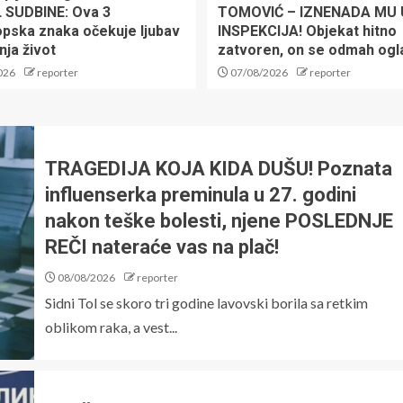
 SUDBINE: Ova 3
TOMOVIĆ – IZNENADA MU
pska znaka očekuje ljubav
INSPEKCIJA! Objekat hitno
nja život
zatvoren, on se odmah ogl
026
reporter
07/08/2026
reporter
TRAGEDIJA KOJA KIDA DUŠU! Poznata
influenserka preminula u 27. godini
nakon teške bolesti, njene POSLEDNJE
REČI nateraće vas na plač!
08/08/2026
reporter
Sidni Tol se skoro tri godine lavovski borila sa retkim
oblikom raka, a vest...