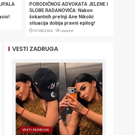
 UPALA
PORODIČNOG ADVOKATA JELENE I
Nezapamćen
SLOBE RADANOVIĆA: Nakon
skandal: Fudbalski
savez plaćao usluge
asio!
šokantnih pretnji Ane Nikolić
za odrasle sudijama!
situacija dobija pravni epilog!
Oglasio se hitnim
1
07/08/2026
reporter
saopštenjem
VESTI ZADRUGA
Radomir Koković
produžio ugovor sa
Železničarom:
Verujem u put kojim
idemo
2
SRBIJA SLOMILA
BRAZIL ZA
POLUFINALE
SVETSKOG
PRVENSTVA! Mladi
3
vaterpolisti protiv
Hrvatske u Zagrebu
za plasman u finale!
JOKIĆ DOBIO NOVE
VESTI ZADRUGA