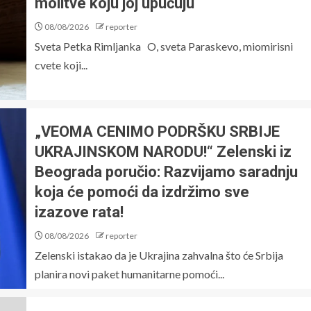
molitve koju joj upućuju
08/08/2026
reporter
Sveta Petka Rimljanka O, sveta Paraskevo, miomirisni
cvete koji...
„VEOMA CENIMO PODRŠKU SRBIJE
UKRAJINSKOM NARODU!“ Zelenski iz
Beograda poručio: Razvijamo saradnju
koja će pomoći da izdržimo sve
izazove rata!
08/08/2026
reporter
Zelenski istakao da je Ukrajina zahvalna što će Srbija
planira novi paket humanitarne pomoći...