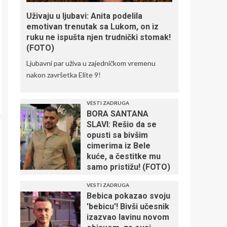
LOŠE VESTI: Srbin
neće biti zadovoljan
Uživaju u ljubavi: Anita podelila
– Denver mora hitno
emotivan trenutak sa Lukom, on iz
da reaguje
4
ruku ne ispušta njen trudnički stomak!
(FOTO)
PONOĆNA BOMBA IZ
Ljubavni par uživa u zajedničkom vremenu
PREMIJER LIGE!
nakon završetka Elite 9!
Liverpul doveo dobro
poznato lice iz
Barselone!
5
VESTI ZADRUGA
BORA SANTANA
SLAVI: Rešio da se
opusti sa bivšim
cimerima iz Bele
kuće, a čestitke mu
samo pristižu! (FOTO)
VESTI ZADRUGA
Bebica pokazao svoju
'bebicu'! Bivši učesnik
izazvao lavinu novom