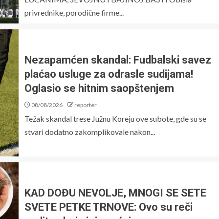
privrednike, porodične firme...
Nezapamćen skandal: Fudbalski savez
plaćao usluge za odrasle sudijama!
Oglasio se hitnim saopštenjem
08/08/2026
reporter
Težak skandal trese Južnu Koreju ove subote, gde su se
stvari dodatno zakomplikovale nakon...
KAD DOĐU NEVOLJE, MNOGI SE SETE
SVETE PETKE TRNOVE: Ovo su reči