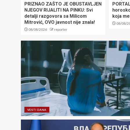
PRIZNAO ZAŠTO JE OBUSTAVLJEN
PORTAL
NJEGOV RIJALITI NA PINKU: Svi
horosko
detalji razgovora sa Milicom
koja me
Mitrović, OVO javnost nije znala!
08/08/2
08/08/2026
reporter
VESTI DANA