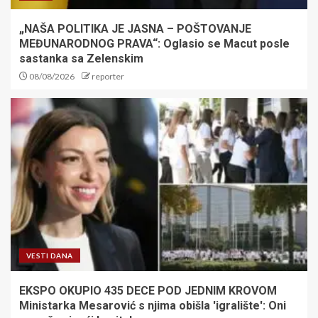
„NAŠA POLITIKA JE JASNA – POŠTOVANJE
MEĐUNARODNOG PRAVA“: Oglasio se Macut posle
sastanka sa Zelenskim
08/08/2026
reporter
VESTI DANA
EKSPO OKUPIO 435 DECE POD JEDNIM KROVOM
Ministarka Mesarović s njima obišla 'igralište': Oni