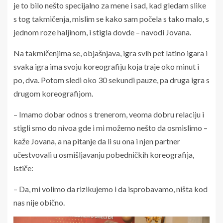
je to bilo nešto specijalno za mene i sad, kad gledam slike
s tog takmičenja, mislim se kako sam počela s tako malo, s
jednom roze haljinom, i stigla dovde – navodi Jovana.
Na takmičenjima se, objašnjava, igra svih pet latino igara i
svaka igra ima svoju koreografiju koja traje oko minut i
po, dva. Potom sledi oko 30 sekundi pauze, pa druga igra s
drugom koreografijom.
– Imamo dobar odnos s trenerom, veoma dobru relaciju i
stigli smo do nivoa gde i mi možemo nešto da osmislimo –
kaže Jovana, a na pitanje da li su ona i njen partner
učestvovali u osmišljavanju pobedničkih koreografija,
ističe:
– Da, mi volimo da rizikujemo i da isprobavamo, ništa kod
nas nije obično.