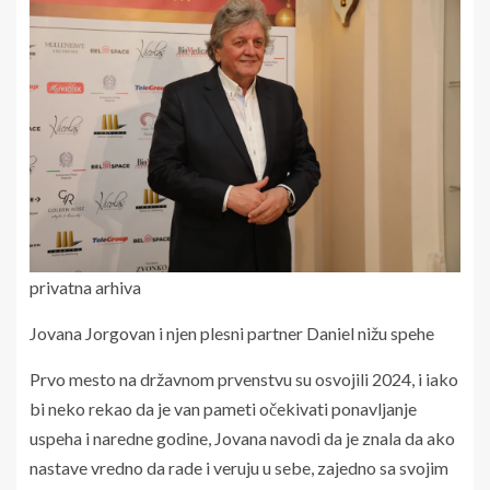
privatna arhiva
Jovana Jorgovan i njen plesni partner Daniel nižu spehe
Prvo mesto na državnom prvenstvu su osvojili 2024, i iako
bi neko rekao da je van pameti očekivati ponavljanje
uspeha i naredne godine, Jovana navodi da je znala da ako
nastave vredno da rade i veruju u sebe, zajedno sa svojim