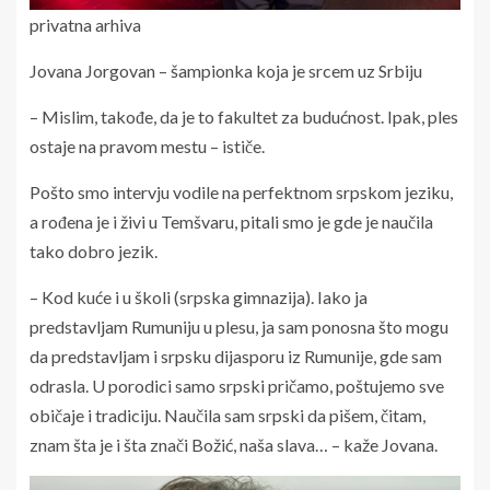
privatna arhiva
Jovana Jorgovan – šampionka koja je srcem uz Srbiju
– Mislim, takođe, da je to fakultet za budućnost. Ipak, ples
ostaje na pravom mestu – ističe.
Pošto smo intervju vodile na perfektnom srpskom jeziku,
a rođena je i živi u Temšvaru, pitali smo je gde je naučila
tako dobro jezik.
– Kod kuće i u školi (srpska gimnazija). Iako ja
predstavljam Rumuniju u plesu, ja sam ponosna što mogu
da predstavljam i srpsku dijasporu iz Rumunije, gde sam
odrasla. U porodici samo srpski pričamo, poštujemo sve
običaje i tradiciju. Naučila sam srpski da pišem, čitam,
znam šta je i šta znači Božić, naša slava… – kaže Jovana.