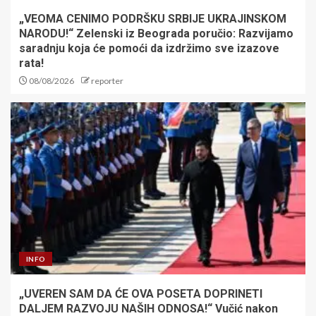
„VEOMA CENIMO PODRŠKU SRBIJE UKRAJINSKOM
NARODU!“ Zelenski iz Beograda poručio: Razvijamo
saradnju koja će pomoći da izdržimo sve izazove
rata!
08/08/2026
reporter
INFO
„UVEREN SAM DA ĆE OVA POSETA DOPRINETI
DALJEM RAZVOJU NAŠIH ODNOSA!“ Vučić nakon