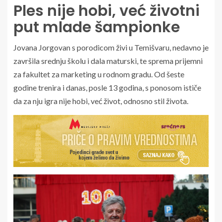
Ples nije hobi, već životni
put mlade šampionke
Jovana Jorgovan s porodicom živi u Temišvaru, nedavno je
završila srednju školu i dala maturski, te sprema prijemni
za fakultet za marketing u rodnom gradu. Od šeste
godine trenira i danas, posle 13 godina, s ponosom ističe
da za nju igra nije hobi, već život, odnosno stil života.