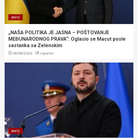
INFO
„NAŠA POLITIKA JE JASNA – POŠTOVANJE
MEĐUNARODNOG PRAVA“: Oglasio se Macut posle
sastanka sa Zelenskim
08/08/2026
reporter
INFO