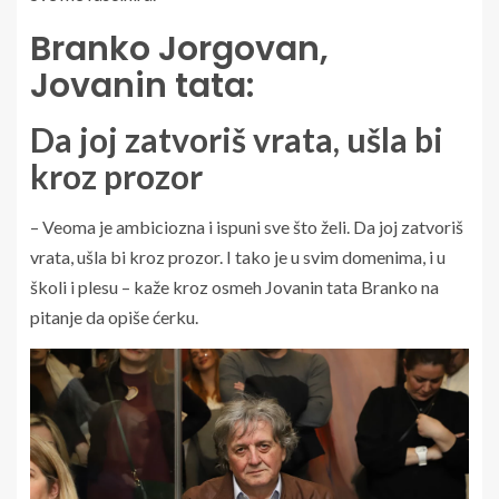
Branko Jorgovan,
Jovanin tata:
Da joj zatvoriš vrata, ušla bi
kroz prozor
– Veoma je ambiciozna i ispuni sve što želi. Da joj zatvoriš
vrata, ušla bi kroz prozor. I tako je u svim domenima, i u
školi i plesu – kaže kroz osmeh Jovanin tata Branko na
pitanje da opiše ćerku.