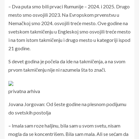
– Dva puta smo bili prvaci Rumunije – 2024. i 2025. Drugo
mesto smo osvojili 2023. Na Evropskom prvenstvu u
Nemačkoj smo 2024. osvojili treće mesto. Ove godine na
svetskom takmičenju u Engleskoj smo osvojili treće mesto
i na tom istom takmičenju i drugo mesto u kategoriji ispod
21 godine.
S devet godina je počela da ide na takmičenja, a na svom
prvom takmičenju nije ni razumela šta to znači.
privatna arhiva
Jovana Jorgovan: Od šeste godine na plesnom podijumu
do svetskih postolja
– Imala sam roze haljinu, bila sam u svom svetu, nisam
mogla da se koncentrišem. Bila sam mala. Ali se sećam da