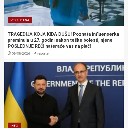
VESTI DANA
TRAGEDIJA KOJA KIDA DUŠU! Poznata influenserka
preminula u 27. godini nakon teške bolesti, njene
POSLEDNJE REČI nateraće vas na plač!
08/08/2026
reporter
INFO