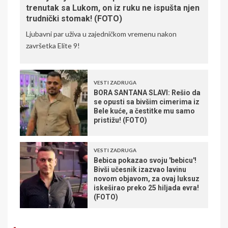
trenutak sa Lukom, on iz ruku ne ispušta njen
trudnički stomak! (FOTO)
Ljubavni par uživa u zajedničkom vremenu nakon
završetka Elite 9!
VESTI ZADRUGA
BORA SANTANA SLAVI: Rešio da
se opusti sa bivšim cimerima iz
Bele kuće, a čestitke mu samo
pristižu! (FOTO)
VESTI ZADRUGA
Bebica pokazao svoju 'bebicu'!
Bivši učesnik izazvao lavinu
novom objavom, za ovaj luksuz
iskeširao preko 25 hiljada evra!
(FOTO)