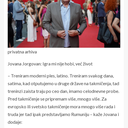
privatna arhiva
Jovana Jorgovan: Igra mi nije hobi, već život
– Treniram moderni ples, latino. Treniram svakog dana,
satima, kad otputujemo u druge države na takmičenja, tad
treninzi zaista traju po ceo dan, imamo celodnevne probe.
Pred takmičenje se pripremam više, mnogo više. Za
evropsko ili svetsko takmičenje mora mnogo više rada i
truda jer tad ipak predstavljamo Rumuniju – kaže Jovana i
dodaje: