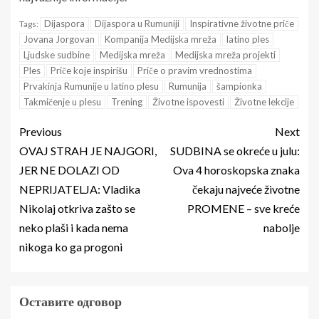
Dijaspora
Dijaspora u Rumuniji
Inspirativne životne priče
Tags:
Jovana Jorgovan
Kompanija Medijska mreža
latino ples
Ljudske sudbine
Medijska mreža
Medijska mreža projekti
Ples
Priče koje inspirišu
Priče o pravim vrednostima
Prvakinja Rumunije u latino plesu
Rumunija
šampionka
Takmičenje u plesu
Trening
Životne ispovesti
Životne lekcije
Previous
Next
OVAJ STRAH JE NAJGORI,
SUDBINA se okreće u julu:
JER NE DOLAZI OD
Ova 4 horoskopska znaka
NEPRIJATELJA: Vladika
čekaju najveće životne
Nikolaj otkriva zašto se
PROMENE – sve kreće
neko plaši i kada nema
nabolje
nikoga ko ga progoni
Оставите одговор