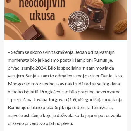
– Sećam se skoro svih takmičenja. Jedan od najvažnijih
momenata bio je kad smo postali šampioni Rumunije,
prvaci zemlje 2024. Bilo je specijalno, nisam mogla da
verujem. Sanjala sam to odmalena, moj partner Daniel isto.
Mnogo radimo zajedno i sav naš trud i rad su se tog dana
nekako isplatili. Proglašenje je bilo potpuno neverovatno
– prepričava Jovana Jorgovan (19), višegodišnja prvakinja
Rumunije u latino plesu, Srpkinja rodom iz Temišvara,
najveće ushićenje koje je doživela kada je prvi put osvojila
državno prvenstvo u latino
plesu
.