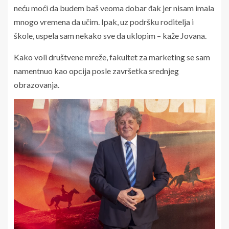
neću moći da budem baš veoma dobar đak jer nisam imala
mnogo vremena da učim. Ipak, uz podršku roditelja i
škole, uspela sam nekako sve da uklopim – kaže Jovana.
Kako voli društvene mreže, fakultet za marketing se sam
namentnuo kao opcija posle završetka srednjeg
obrazovanja.