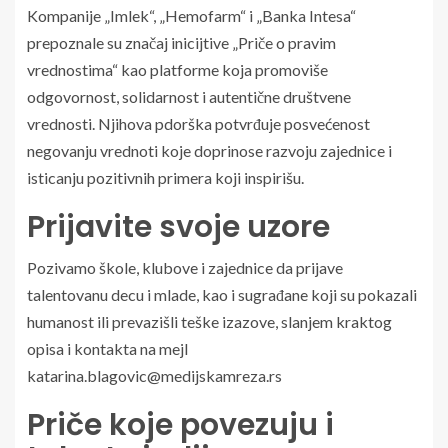
Kompanije „Imlek“, „Hemofarm“ i „Banka Intesa“
prepoznale su značaj inicijtive „Priče o pravim
vrednostima“ kao platforme koja promoviše
odgovornost, solidarnost i autentične društvene
vrednosti. Njihova pdorška potvrđuje posvećenost
negovanju vrednoti koje doprinose razvoju zajednice i
isticanju pozitivnih primera koji inspirišu.
Prijavite svoje uzore
Pozivamo škole, klubove i zajednice da prijave
talentovanu decu i mlade, kao i sugrađane koji su pokazali
humanost ili prevazišli teške izazove, slanjem kraktog
opisa i kontakta na mejl
katarina.blagovic@medijskamreza.rs
Priče koje povezuju i