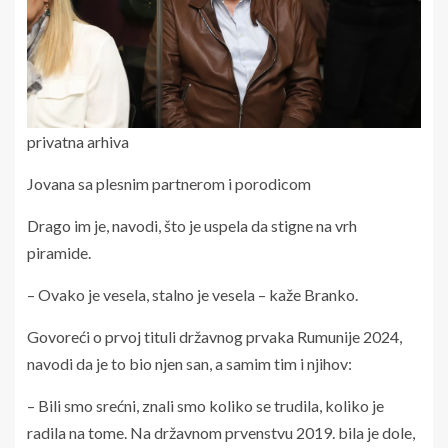
privatna arhiva
Jovana sa plesnim partnerom i porodicom
Drago im je, navodi, što je uspela da stigne na vrh
piramide.
– Ovako je vesela, stalno je vesela – kaže Branko.
Govoreći o prvoj tituli državnog prvaka Rumunije 2024,
navodi da je to bio njen san, a samim tim i njihov:
– Bili smo srećni, znali smo koliko se trudila, koliko je
radila na tome. Na državnom prvenstvu 2019. bila je dole,