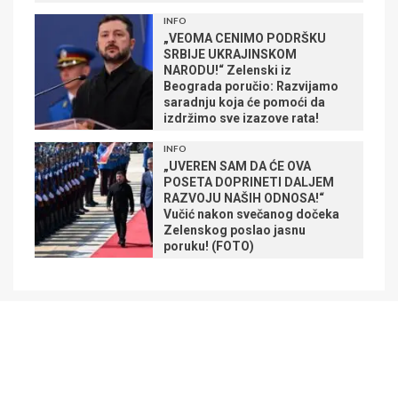
INFO
„VEOMA CENIMO PODRŠKU
SRBIJE UKRAJINSKOM
NARODU!“ Zelenski iz
Beograda poručio: Razvijamo
saradnju koja će pomoći da
izdržimo sve izazove rata!
INFO
„UVEREN SAM DA ĆE OVA
POSETA DOPRINETI DALJEM
RAZVOJU NAŠIH ODNOSA!“
Vučić nakon svečanog dočeka
Zelenskog poslao jasnu
poruku! (FOTO)