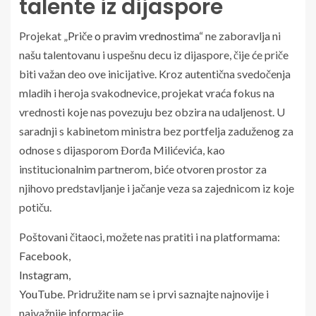
talente iz dijaspore
Projekat „
Priče o pravim vrednostima
“ ne zaboravlja ni
našu talentovanu i uspešnu decu iz dijaspore, čije će priče
biti važan deo ove inicijative. Kroz autentična svedočenja
mladih i heroja svakodnevice, projekat vraća fokus na
vrednosti koje nas povezuju bez obzira na udaljenost. U
saradnji s kabinetom ministra bez portfelja zaduženog za
odnose s dijasporom Đorđa Milićevića, kao
institucionalnim partnerom, biće otvoren prostor za
njihovo predstavljanje i jačanje veza sa zajednicom iz koje
potiču.
Poštovani čitaoci, možete nas pratiti i na platformama:
Facebook
,
Instagram
,
YouTube
. Pridružite nam se i prvi saznajte najnovije i
najvažnije informacije.