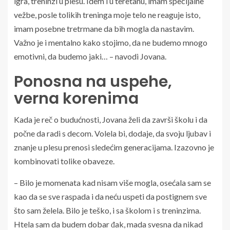
igra, treninzi u plesu. Idem i u teretanu, imam specijalne
vežbe, posle tolikih treninga moje telo ne reaguje isto,
imam posebne tretrmane da bih mogla da nastavim.
Važno je i mentalno kako stojimo, da ne budemo mnogo
emotivni, da budemo jaki… – navodi Jovana.
Ponosna na uspehe,
verna korenima
Kada je reč o budućnosti, Jovana želi da završi školu i da
počne da radi s decom. Volela bi, dodaje, da svoju ljubav i
znanje u plesu prenosi sledećim generacijama. Izazovno je
kombinovati tolike obaveze.
– Bilo je momenata kad nisam više mogla, osećala sam se
kao da se sve raspada i da neću uspeti da postignem sve
što sam želela. Bilo je teško, i sa školom i s treninzima.
Htela sam da budem dobar đak, mada svesna da nikad