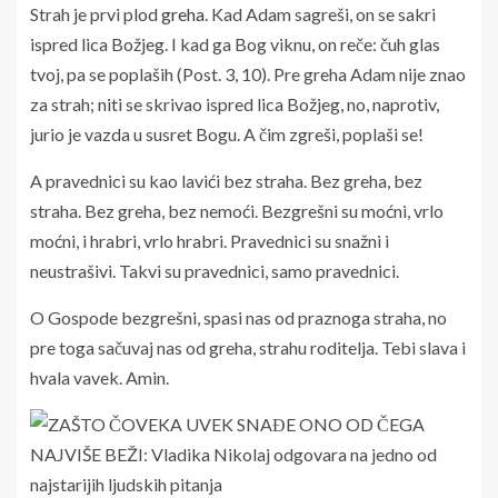
Strah je prvi plod
greha
. Kad Adam sagreši, on se sakri
ispred lica Božjeg. I kad ga Bog viknu, on reče: čuh glas
tvoj, pa se poplaših (Post. 3, 10). Pre greha Adam nije znao
za strah; niti se skrivao ispred lica Božjeg, no, naprotiv,
jurio je vazda u susret Bogu. A čim zgreši, poplaši se!
A pravednici su kao lavići bez straha. Bez greha, bez
straha. Bez greha, bez nemoći. Bezgrešni su moćni, vrlo
moćni, i hrabri, vrlo hrabri. Pravednici su snažni i
neustrašivi. Takvi su pravednici, samo pravednici.
O Gospode bezgrešni, spasi nas od praznoga straha, no
pre toga sačuvaj nas od greha, strahu roditelja. Tebi slava i
hvala vavek. Amin.