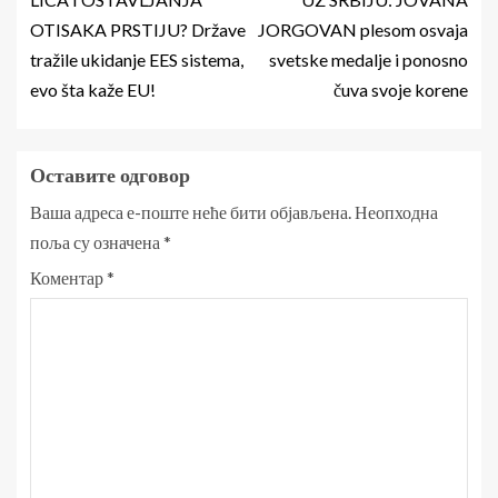
OTISAKA PRSTIJU? Države
JORGOVAN plesom osvaja
tražile ukidanje EES sistema,
svetske medalje i ponosno
evo šta kaže EU!
čuva svoje korene
Оставите одговор
Ваша адреса е-поште неће бити објављена.
Неопходна
поља су означена
*
Коментар
*