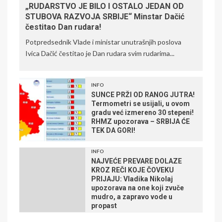
„RUDARSTVO JE BILO I OSTALO JEDAN OD
STUBOVA RAZVOJA SRBIJE“ Minstar Dačić
čestitao Dan rudara!
Potpredsednik Vlade i ministar unutrašnjih poslova
Ivica Dačić čestitao je Dan rudara svim rudarima...
INFO
SUNCE PRŽI OD RANOG JUTRA!
Termometri se usijali, u ovom
gradu već izmereno 30 stepeni!
RHMZ upozorava – SRBIJA ĆE
TEK DA GORI!
INFO
NAJVEĆE PREVARE DOLAZE
KROZ REČI KOJE ČOVEKU
PRIJAJU: Vladika Nikolaj
upozorava na one koji zvuče
mudro, a zapravo vode u
propast