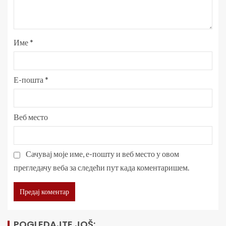
Име
*
Е-пошта
*
Веб место
Сачувај моје име, е-пошту и веб место у овом
прегледачу веба за следећи пут када коментаришем.
POGLEDAJTE JOŠ: