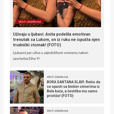
VESTI ZADRUGA
Uživaju u ljubavi: Anita podelila emotivan
trenutak sa Lukom, on iz ruku ne ispušta njen
trudnički stomak! (FOTO)
Ljubavni par uživa u zajedničkom vremenu nakon
završetka Elite 9!
VESTI ZADRUGA
BORA SANTANA SLAVI: Rešio da
se opusti sa bivšim cimerima iz
Bele kuće, a čestitke mu samo
pristižu! (FOTO)
VESTI ZADRUGA