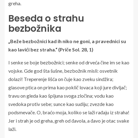
greha.
Beseda o strahu
bezbožnika
„Beže bezbožnici kad ih niko ne goni, a pravednici su
kao lavići bez straha.“ (Priče Sol. 28, 1)
I senke se boje
bezbožnici
; senke od drveća čine im se kao
vojske. Gde god šta šušne, bezbožnik misli: osvetnik
dolazi! Treperenje lišća on čuje kao zveku sindžira;
glasove ptica on prima kao poklič lovaca koji jure divljač;
travu on gleda kao špijuna svoga zločina; vodu kao
svedoka protiv sebe; sunce kao sudiju; zvezde kao
podsmevače. O, braćo moja, koliko se laži rađaju iz straha!
Jer i strah je od greha, greh od đavola, a đavo je otac svake
laži.