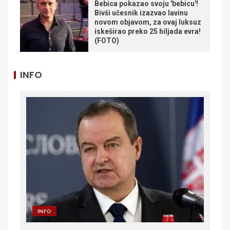
Bebica pokazao svoju 'bebicu'!
Bivši učesnik izazvao lavinu
novom objavom, za ovaj luksuz
iskeširao preko 25 hiljada evra!
(FOTO)
INFO
INFO