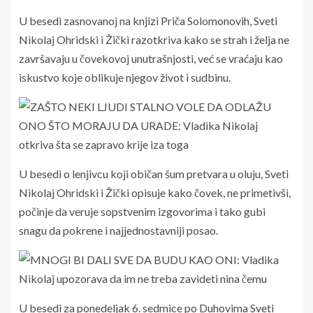
U besedi zasnovanoj na knjizi Priča Solomonovih, Sveti
Nikolaj Ohridski i Žički razotkriva kako se strah i želja ne
završavaju u čovekovoj unutrašnjosti, već se vraćaju kao
iskustvo koje oblikuje njegov život i sudbinu.
U besedi o lenjivcu koji običan šum pretvara u oluju, Sveti
Nikolaj Ohridski i Žički opisuje kako čovek, ne primetivši,
počinje da veruje sopstvenim izgovorima i tako gubi
snagu da pokrene i najjednostavniji posao.
U besedi za ponedeljak 6. sedmice po Duhovima Sveti