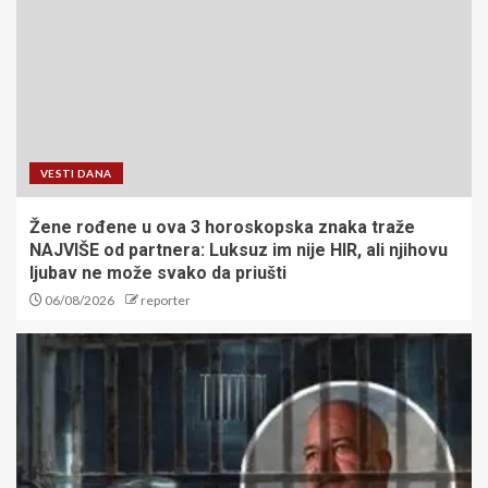
VESTI DANA
Žene rođene u ova 3 horoskopska znaka traže
NAJVIŠE od partnera: Luksuz im nije HIR, ali njihovu
ljubav ne može svako da priušti
06/08/2026
reporter