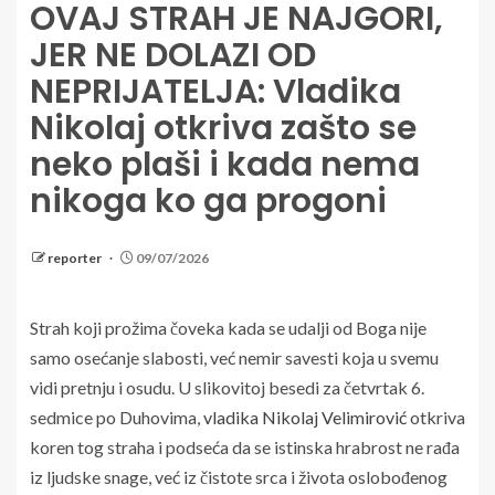
OVAJ STRAH JE NAJGORI,
JER NE DOLAZI OD
NEPRIJATELJA: Vladika
Nikolaj otkriva zašto se
neko plaši i kada nema
nikoga ko ga progoni
reporter
09/07/2026
Strah koji prožima čoveka kada se udalji od Boga nije
samo osećanje slabosti, već nemir savesti koja u svemu
vidi pretnju i osudu. U slikovitoj besedi za četvrtak 6.
sedmice po Duhovima,
vladika Nikolaj Velimirović
otkriva
koren tog straha i podseća da se istinska hrabrost ne rađa
iz ljudske snage, već iz čistote srca i života oslobođenog