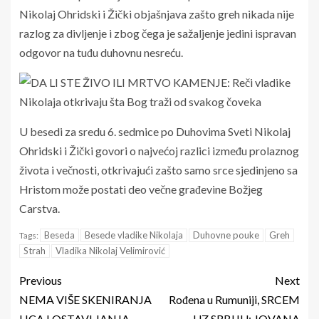
Nikolaj Ohridski i Žički objašnjava zašto greh nikada nije
razlog za divljenje i zbog čega je sažaljenje jedini ispravan
odgovor na tuđu duhovnu nesreću.
U besedi za sredu 6. sedmice po Duhovima Sveti Nikolaj
Ohridski i Žički govori o najvećoj razlici između prolaznog
života i večnosti, otkrivajući zašto samo srce sjedinjeno sa
Hristom može postati deo večne građevine Božjeg
Carstva.
Beseda
Besede vladike Nikolaja
Duhovne pouke
Greh
Tags:
Strah
Vladika Nikolaj Velimirović
Previous
Next
NEMA VIŠE SKENIRANJA
Rođena u Rumuniji, SRCEM
LICA I OSTAVLJANJA
UZ SRBIJU: JOVANA