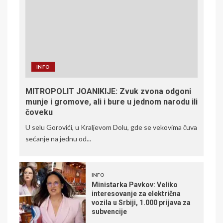
INFO
MITROPOLIT JOANIKIJE: Zvuk zvona odgoni
munje i gromove, ali i bure u jednom narodu ili
čoveku
U selu Gorovići, u Kraljevom Dolu, gde se vekovima čuva
sećanje na jednu od...
INFO
Ministarka Pavkov: Veliko
interesovanje za električna
vozila u Srbiji, 1.000 prijava za
subvencije