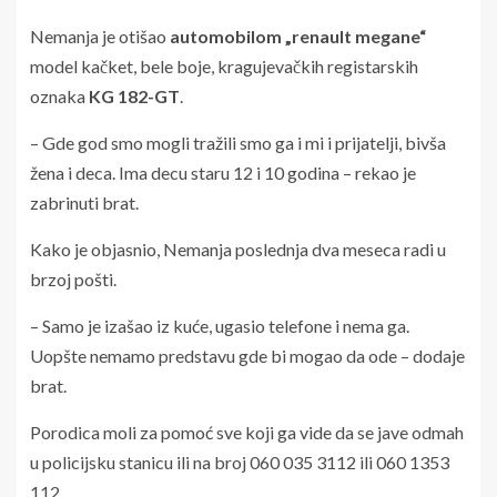
Nemanja je otišao
automobilom „renault megane“
model kačket, bele boje, kragujevačkih registarskih
oznaka
KG 182-GT
.
– Gde god smo mogli tražili smo ga i mi i prijatelji, bivša
žena i deca. Ima decu staru 12 i 10 godina – rekao je
zabrinuti brat.
Kako je objasnio, Nemanja poslednja dva meseca radi u
brzoj pošti.
– Samo je izašao iz kuće, ugasio telefone i nema ga.
Uopšte nemamo predstavu gde bi mogao da ode – dodaje
brat.
Porodica moli za pomoć sve koji ga vide da se jave odmah
u policijsku stanicu ili na broj 060 035 3112 ili 060 1353
112.