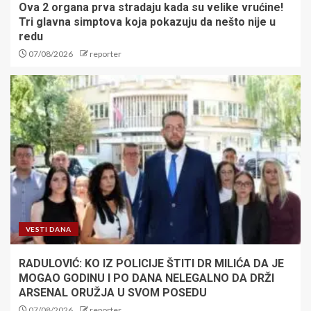
Ova 2 organa prva stradaju kada su velike vrućine!
Tri glavna simptova koja pokazuju da nešto nije u
redu
07/08/2026
reporter
VESTI DANA
RADULOVIĆ: KO IZ POLICIJE ŠTITI DR MILIĆA DA JE
MOGAO GODINU I PO DANA NELEGALNO DA DRŽI
ARSENAL ORUŽJA U SVOM POSEDU
07/08/2026
reporter