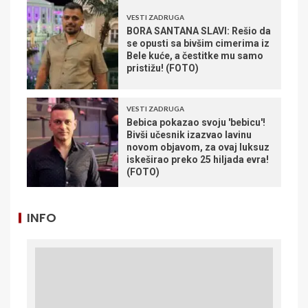
VESTI ZADRUGA
BORA SANTANA SLAVI: Rešio da
se opusti sa bivšim cimerima iz
Bele kuće, a čestitke mu samo
pristižu! (FOTO)
VESTI ZADRUGA
Bebica pokazao svoju 'bebicu'!
Bivši učesnik izazvao lavinu
novom objavom, za ovaj luksuz
iskeširao preko 25 hiljada evra!
(FOTO)
INFO