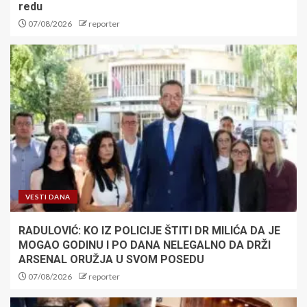
redu
07/08/2026
reporter
VESTI DANA
RADULOVIĆ: KO IZ POLICIJE ŠTITI DR MILIĆA DA JE
MOGAO GODINU I PO DANA NELEGALNO DA DRŽI
ARSENAL ORUŽJA U SVOM POSEDU
07/08/2026
reporter