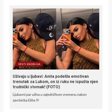
VESTI ZADRUGA
Uživaju u ljubavi: Anita podelila emotivan
trenutak sa Lukom, on iz ruku ne ispušta njen
trudnički stomak! (FOTO)
Ljubavni par uživa u zajedničkom vremenu nakon
završetka Elite 9!