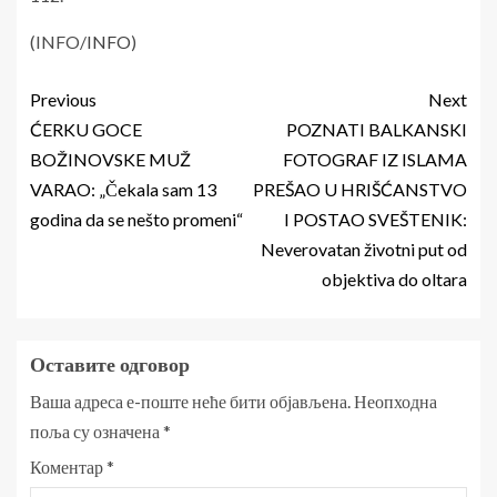
(INFO/
INFO
)
Previous
Next
ĆERKU GOCE
POZNATI BALKANSKI
BOŽINOVSKE MUŽ
FOTOGRAF IZ ISLAMA
VARAO: „Čekala sam 13
PREŠAO U HRIŠĆANSTVO
godina da se nešto promeni“
I POSTAO SVEŠTENIK:
Neverovatan životni put od
objektiva do oltara
Оставите одговор
Ваша адреса е-поште неће бити објављена.
Неопходна
поља су означена
*
Коментар
*