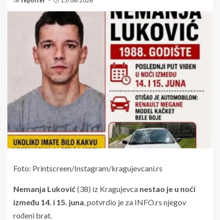
reporter
15/06/2026
Foto: Printscreen/Instagram/kragujevcani.rs
Nemanja Luković
(38) iz Kragujevca
nestao je u noći
između 14. i 15. juna
, potvrdio je za INFO.rs njegov
rođeni brat.