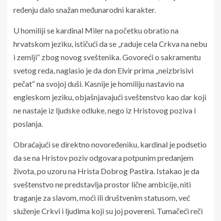
ređenju dalo snažan međunarodni karakter.
U homiliji se kardinal Miler na početku obratio na
hrvatskom jeziku, ističući da se „raduje cela Crkva na nebu
i zemlji“ zbog novog sveštenika. Govoreći o sakramentu
svetog reda, naglasio je da don Elvir prima „neizbrisivi
pečat“ na svojoj duši. Kasnije je homiliju nastavio na
engleskom jeziku, objašnjavajući sveštenstvo kao dar koji
ne nastaje iz ljudske odluke, nego iz Hristovog poziva i
poslanja.
Obraćajući se direktno novoređeniku, kardinal je podsetio
da se na Hristov poziv odgovara potpunim predanjem
života, po uzoru na Hrista Dobrog Pastira. Istakao je da
sveštenstvo ne predstavlja prostor lične ambicije, niti
traganje za slavom, moći ili društvenim statusom, već
služenje Crkvi i ljudima koji su joj povereni. Tumačeći reči