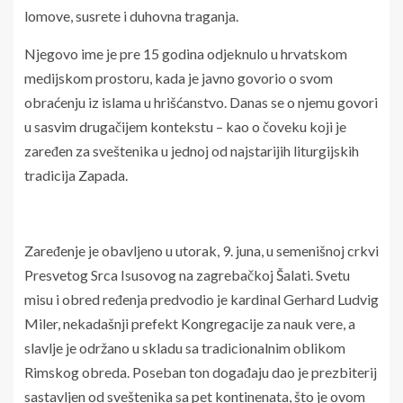
lomove, susrete i duhovna traganja.
Njegovo ime je pre 15 godina odjeknulo u hrvatskom
medijskom prostoru, kada je javno govorio o svom
obraćenju iz islama u hrišćanstvo. Danas se o njemu govori
u sasvim drugačijem kontekstu – kao o čoveku koji je
zaređen za sveštenika u jednoj od najstarijih liturgijskih
tradicija Zapada.
Zaređenje je obavljeno u utorak, 9. juna, u semenišnoj crkvi
Presvetog Srca Isusovog na zagrebačkoj Šalati. Svetu
misu i obred ređenja predvodio je kardinal Gerhard Ludvig
Miler, nekadašnji prefekt Kongregacije za nauk vere, a
slavlje je održano u skladu sa tradicionalnim oblikom
Rimskog obreda. Poseban ton događaju dao je prezbiterij
sastavljen od sveštenika sa pet kontinenata, što je ovom