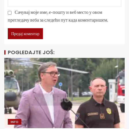
Сачувај моје име, е-пошту и веб место у овом
прегледачу веба за следећи пут када коментаришем.
POGLEDAJTE JOŠ:
INFO