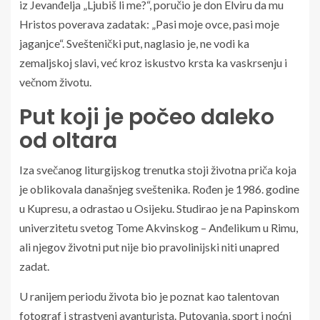
iz Jevanđelja „Ljubiš li me?“, poručio je don Elviru da mu
Hristos poverava zadatak: „Pasi moje ovce, pasi moje
jaganjce“. Sveštenički put, naglasio je, ne vodi ka
zemaljskoj slavi, već kroz iskustvo krsta ka vaskrsenju i
večnom životu.
Put koji je počeo daleko
od oltara
Iza svečanog liturgijskog trenutka stoji životna priča koja
je oblikovala današnjeg sveštenika. Rođen je 1986. godine
u Kupresu, a odrastao u Osijeku. Studirao je na Papinskom
univerzitetu svetog Tome Akvinskog – Anđelikum u Rimu,
ali njegov životni put nije bio pravolinijski niti unapred
zadat.
U ranijem periodu života bio je poznat kao talentovan
fotograf i strastveni avanturista. Putovanja, sport i noćni