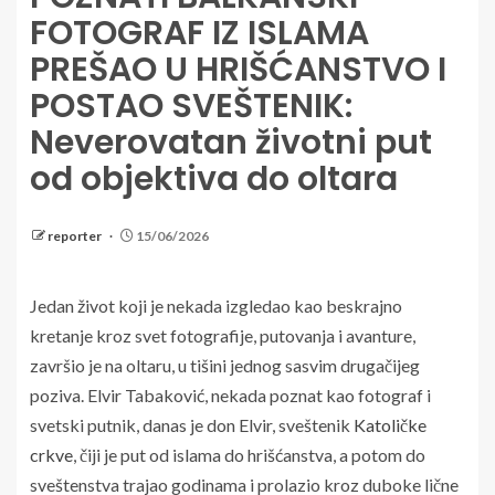
FOTOGRAF IZ ISLAMA
PREŠAO U HRIŠĆANSTVO I
POSTAO SVEŠTENIK:
Neverovatan životni put
od objektiva do oltara
reporter
15/06/2026
Jedan život koji je nekada izgledao kao beskrajno
kretanje kroz svet fotografije, putovanja i avanture,
završio je na oltaru, u tišini jednog sasvim drugačijeg
poziva. Elvir Tabaković, nekada poznat kao fotograf i
svetski putnik, danas je don Elvir, sveštenik
Katoličke
crkve
, čiji je put od islama do hrišćanstva, a potom do
sveštenstva trajao godinama i prolazio kroz duboke lične