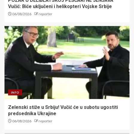
POŽAR U DELIBLATSKOJ PEŠČARI NE JENJAVA
Vučić: Biće uključeni i helikopteri Vojske Srbije
06/08/2026
reporter
INFO
Zelenski stiže u Srbiju! Vučić će u subotu ugostiti
predsednika Ukrajine
06/08/2026
reporter