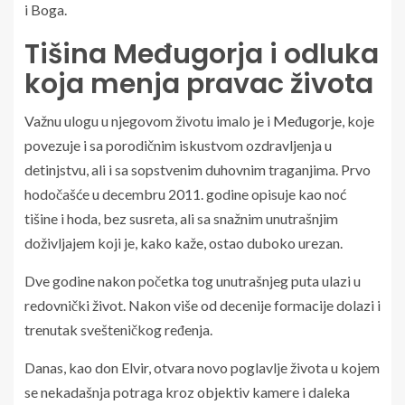
i Boga.
Tišina Međugorja i odluka
koja menja pravac života
Važnu ulogu u njegovom životu imalo je i
Međugorje
, koje
povezuje i sa porodičnim iskustvom ozdravljenja u
detinjstvu, ali i sa sopstvenim duhovnim traganjima. Prvo
hodočašće u decembru 2011. godine opisuje kao noć
tišine i hoda, bez susreta, ali sa snažnim unutrašnjim
doživljajem koji je, kako kaže, ostao duboko urezan.
Dve godine nakon početka tog unutrašnjeg puta ulazi u
redovnički život. Nakon više od decenije formacije dolazi i
trenutak svešteničkog ređenja.
Danas, kao don Elvir, otvara novo poglavlje života u kojem
se nekadašnja potraga kroz objektiv kamere i daleka