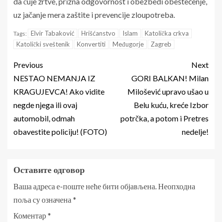
da čuje žrtve, prizna odgovornost i obezbedi obeštećenje,
uz jačanje mera zaštite i prevencije zloupotreba.
Elvir Tabaković
Hrišćanstvo
Islam
Katolička crkva
Tags:
Katolički sveštenik
Konvertiti
Međugorje
Zagreb
Previous
Next
NESTAO NEMANJA IZ
GORI BALKAN! Milan
KRAGUJEVCA! Ako vidite
Milošević upravo ušao u
negde njega ili ovaj
Belu kuću, kreće Izbor
automobil, odmah
potrčka, a potom i Pretres
obavestite policiju! (FOTO)
nedelje!
Оставите одговор
Ваша адреса е-поште неће бити објављена.
Неопходна
поља су означена
*
Коментар
*