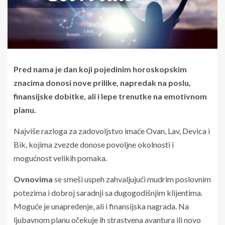
Pred nama je dan koji pojedinim horoskopskim
znacima donosi nove prilike, napredak na poslu,
finansijske dobitke, ali i lepe trenutke na emotivnom
planu.
Najviše razloga za zadovoljstvo imaće Ovan, Lav, Devica i
Bik, kojima zvezde donose povoljne okolnosti i
mogućnost velikih pomaka.
Ovnovima
se smeši uspeh zahvaljujući mudrim poslovnim
potezima i dobroj saradnji sa dugogodišnjim klijentima.
Moguće je unapređenje, ali i finansijska nagrada. Na
ljubavnom planu očekuje ih strastvena avantura ili novo