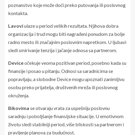
poznanstvo koje može doći preko putovanja ili poslovnog
kontakta.
Lavovi
ulaze u period velikih rezultata. Njihova dobra
organizacija i trud mogu biti nagrađeni ponudom za bolje
radno mesto ili značajnim poslovnim napretkom. U ljubavi
sledi smirivanje tenzija i jačanje odnosa sa partnerom.
Device
očekuje veoma pozitivan period, posebno kada su
finansije i posao u pitanju. Odnosi sa saradnicima se
popravljaju, a slobodne Device mogu upoznati zanimljivu
osobu preko prijatelja, društvenih mreža ili poslovnog
okruženja.
Bikovima
se otvaraju vrata za uspešniju poslovnu
saradnju i poboljšanje finansijske situacije. U emotivnom
životu sledi stabilniji period, više bliskosti sa partnerom i
pravljenje planova za budućnost.