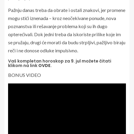
Pažnju danas treba da obrate i ostali znakovi, jer promene
mogu stići iznenada – kroz neočekivane ponude, nova
poznanstva ili rešavanje problema koji su ih dugo
opterećivali. Dok jedni treba da iskoriste prilike koje im
se pružaju, drugi će morati da budu strpljivi, pažljivo biraju
reči i ne donose odluke impulsivno.
Vaš kompletan horoskop za 9. jul možete čitati
klikom na link
OVDE
.
BONUS VIDEO