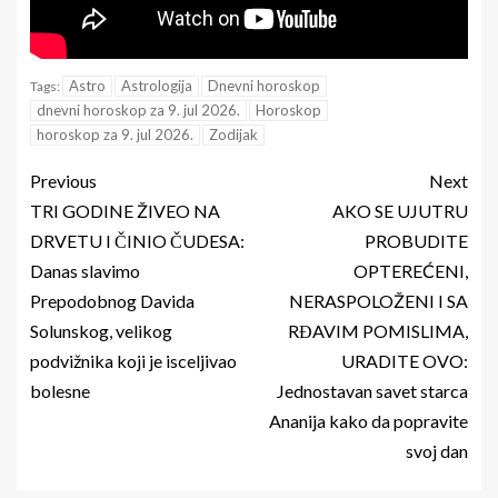
Astro
Astrologija
Dnevni horoskop
Tags:
dnevni horoskop za 9. jul 2026.
Horoskop
horoskop za 9. jul 2026.
Zodijak
Previous
Next
TRI GODINE ŽIVEO NA
AKO SE UJUTRU
DRVETU I ČINIO ČUDESA:
PROBUDITE
Danas slavimo
OPTEREĆENI,
Prepodobnog Davida
NERASPOLOŽENI I SA
Solunskog, velikog
RĐAVIM POMISLIMA,
podvižnika koji je isceljivao
URADITE OVO:
bolesne
Jednostavan savet starca
Ananija kako da popravite
svoj dan