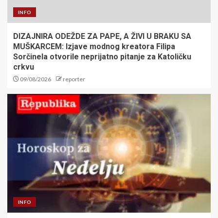
INFO
DIZAJNIRA ODEŽDE ZA PAPE, A ŽIVI U BRAKU SA
MUŠKARCEM: Izjave modnog kreatora Filipa
Sorčinela otvorile neprijatno pitanje za Katoličku
crkvu
09/08/2026
reporter
INFO