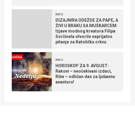
INFO
DIZAJNIRA ODEŽDE ZA PAPE, A
ŽIVI U BRAKU SA MUŠKARCEM:
Izjave modnog kreatora Filipa
Sorčinela otvorile neprijatno
pitanje za Katoličku crkvu
INFO
HOROSKOP ZA 9. AVGUST:
Rakovi – neočekivani izdaci,
Ribe – odličan dan za ljubavnu
avanturu!