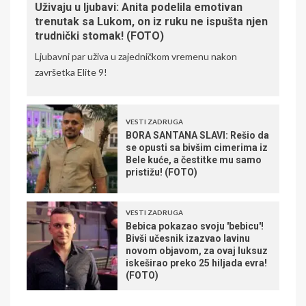
Uživaju u ljubavi: Anita podelila emotivan
trenutak sa Lukom, on iz ruku ne ispušta njen
trudnički stomak! (FOTO)
Ljubavni par uživa u zajedničkom vremenu nakon
završetka Elite 9!
VESTI ZADRUGA
BORA SANTANA SLAVI: Rešio da
se opusti sa bivšim cimerima iz
Bele kuće, a čestitke mu samo
pristižu! (FOTO)
VESTI ZADRUGA
Bebica pokazao svoju 'bebicu'!
Bivši učesnik izazvao lavinu
novom objavom, za ovaj luksuz
iskeširao preko 25 hiljada evra!
(FOTO)