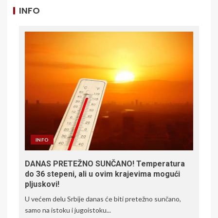
INFO
INFO
DANAS PRETEŽNO SUNČANO! Temperatura
do 36 stepeni, ali u ovim krajevima mogući
pljuskovi!
U većem delu Srbije danas će biti pretežno sunčano,
samo na istoku i jugoistoku...