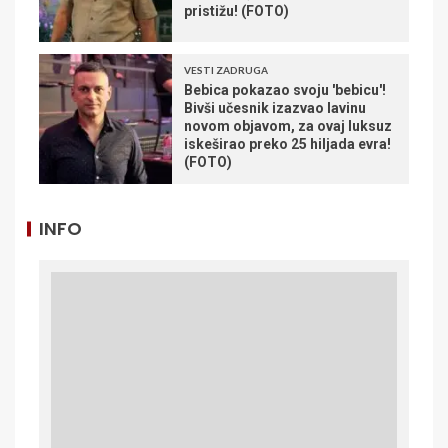
pristižu! (FOTO)
VESTI ZADRUGA
Bebica pokazao svoju 'bebicu'!
Bivši učesnik izazvao lavinu
novom objavom, za ovaj luksuz
iskeširao preko 25 hiljada evra!
(FOTO)
INFO