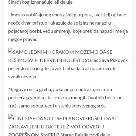
Umesto uobičajenog unutrašnjeg otpora, svetitelj opisuje
neočekivan pristup i ukazuje da se izlaz ne nalazi u
pojačanoj borbi, već u smirenju koje prekida napad i menja
njegov pravac.
Njegove reči o grehu, pokajanju i unutrašnjem miru
podsećaju vernike da se uzrok mnogih životnih borbi ne
traži samo spolja, već i u stanju sopstvenog srca.