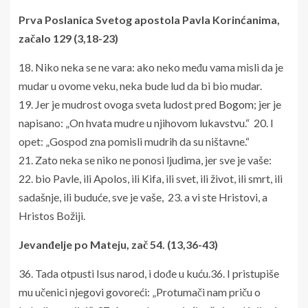
Prva Poslanica Svetog apostola Pavla Korinćanima,
začalo 129 (3,18-23)
18. Niko neka se ne vara: ako neko među vama misli da je
mudar u ovome veku, neka bude lud da bi bio mudar.
19. Jer je mudrost ovoga sveta ludost pred
Bogom
; jer je
napisano: „On hvata mudre u njihovom lukavstvu.“ 20. I
opet: „Gospod zna pomisli mudrih da su ništavne.“
21. Zato neka se niko ne ponosi ljudima, jer sve je vaše:
22. bio Pavle, ili Apolos, ili Kifa, ili svet, ili život, ili smrt, ili
sadašnje, ili buduće, sve je vaše, 23. a vi ste Hristovi, a
Hristos Božiji.
Jevanđelje po Mateju, zač 54. (13,36-43)
36. Tada otpusti Isus narod, i dođe u kuću.36. I pristupiše
mu učenici njegovi govoreći: „Protumači nam priču o