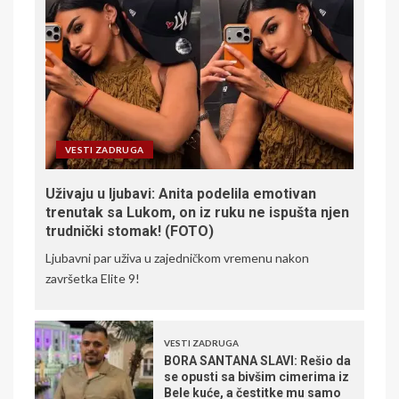
VESTI ZADRUGA
Uživaju u ljubavi: Anita podelila emotivan
trenutak sa Lukom, on iz ruku ne ispušta njen
trudnički stomak! (FOTO)
Ljubavni par uživa u zajedničkom vremenu nakon
završetka Elite 9!
VESTI ZADRUGA
BORA SANTANA SLAVI: Rešio da
se opusti sa bivšim cimerima iz
Bele kuće, a čestitke mu samo