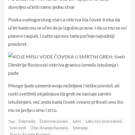
Pouka svetogorskog starca otkriva šta čovek treba da
učini kada mu se učini da je izgubio pravac i da su mu se svi
planovi raspali, i zašto upravo tada počinje najvažniji
preokret.
Mnoge ljude uznemiravaju neželjene i teške pomisli, ali
ruski svetitelj objašnjava da greh ne nastaje samim
iskušenjem, već onda kada čovek svesno prihvati ono što
mu se javlja u umu i srcu.
Depresija
Duhovne pouke
Jutro
Laku noć pravoslavci
Tags:
loše misli
Otac Ananije Kustenis
Smirenje
Starac Ananije Kustenis