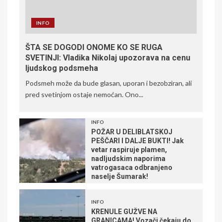
INFO
ŠTA SE DOGODI ONOME KO SE RUGA
SVETINJI: Vladika Nikolaj upozorava na cenu
ljudskog podsmeha
Podsmeh može da bude glasan, uporan i bezobziran, ali
pred svetinjom ostaje nemoćan. Ono...
INFO
POŽAR U DELIBLATSKOJ
PEŠČARI I DALJE BUKTI! Jak
vetar raspiruje plamen,
nadljudskim naporima
vatrogasaca odbranjeno
naselje Šumarak!
INFO
KRENULE GUŽVE NA
GRANICAMA! Vozači čekaju do