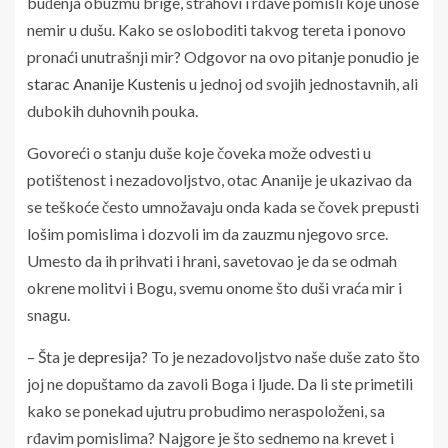
buđenja obuzmu brige, strahovi i rđave pomisli koje unose
nemir u dušu. Kako se osloboditi takvog tereta i ponovo
pronaći unutrašnji mir? Odgovor na ovo pitanje ponudio je
starac Ananije Kustenis
u jednoj od svojih jednostavnih, ali
dubokih duhovnih pouka.
Govoreći o stanju duše koje čoveka može odvesti u
potištenost i nezadovoljstvo, otac Ananije je ukazivao da
se teškoće često umnožavaju onda kada se čovek prepusti
lošim pomislima i dozvoli im da zauzmu njegovo srce.
Umesto da ih prihvati i hrani, savetovao je da se odmah
okrene molitvi i Bogu, svemu onome što duši vraća mir i
snagu.
– Šta je
depresija
? To je nezadovoljstvo naše duše zato što
joj ne dopuštamo da zavoli Boga i ljude. Da li ste primetili
kako se ponekad ujutru probudimo neraspoloženi, sa
rđavim pomislima? Najgore je što sednemo na krevet i