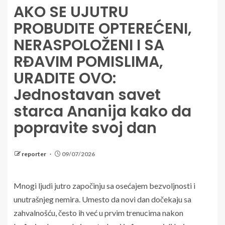
AKO SE UJUTRU
PROBUDITE OPTEREĆENI,
NERASPOLOŽENI I SA
RĐAVIM POMISLIMA,
URADITE OVO:
Jednostavan savet
starca Ananija kako da
popravite svoj dan
reporter
09/07/2026
Mnogi ljudi jutro započinju sa osećajem bezvoljnosti i
unutrašnjeg nemira. Umesto da novi dan dočekaju sa
zahvalnošću, često ih već u prvim trenucima nakon