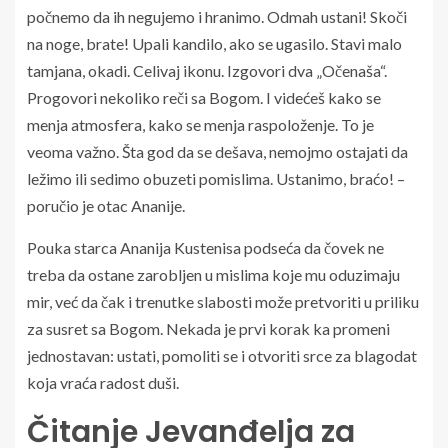
počnemo da ih negujemo i hranimo. Odmah ustani! Skoči
na noge, brate! Upali kandilo, ako se ugasilo. Stavi malo
tamjana, okadi. Celivaj ikonu. Izgovori dva „Očenaša“.
Progovori nekoliko reči sa Bogom. I videćeš kako se
menja atmosfera, kako se menja raspoloženje. To je
veoma važno. Šta god da se dešava, nemojmo ostajati da
ležimo ili sedimo obuzeti pomislima. Ustanimo, braćo! –
poručio je otac Ananije.
Pouka starca Ananija Kustenisa podseća da čovek ne
treba da ostane zarobljen u mislima koje mu oduzimaju
mir, već da čak i trenutke slabosti može pretvoriti u priliku
za susret sa Bogom. Nekada je prvi korak ka promeni
jednostavan: ustati, pomoliti se i otvoriti srce za blagodat
koja vraća radost duši.
Čitanje Jevanđelja za