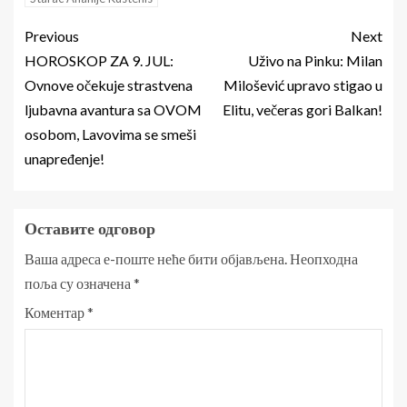
Previous
Next
HOROSKOP ZA 9. JUL:
Uživo na Pinku: Milan
Ovnove očekuje strastvena
Milošević upravo stigao u
ljubavna avantura sa OVOM
Elitu, večeras gori Balkan!
osobom, Lavovima se smeši
unapređenje!
Оставите одговор
Ваша адреса е-поште неће бити објављена.
Неопходна
поља су означена
*
Коментар
*