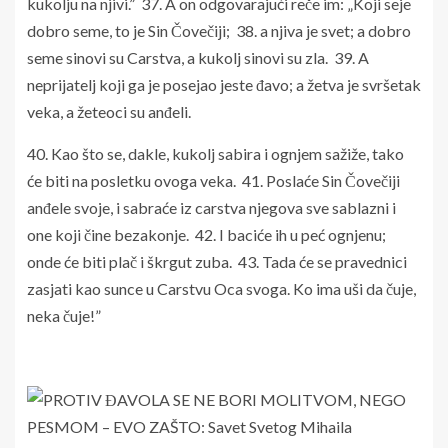
kukolju na njivi.” 37. A on odgovarajući reče im: „Koji seje
dobro seme, to je Sin Čovečiji; 38. a njiva je svet; a dobro
seme sinovi su Carstva, a kukolj sinovi su zla. 39. A
neprijatelj koji ga je posejao jeste đavo; a žetva je svršetak
veka, a žeteoci su anđeli.
40. Kao što se, dakle, kukolj sabira i ognjem sažiže, tako
će biti na posletku ovoga veka. 41. Poslaće Sin Čovečiji
anđele svoje, i sabraće iz carstva njegova sve sablazni i
one koji čine bezakonje. 42. I baciće ih u peć ognjenu;
onde će biti plač i škrgut zuba. 43. Tada će se pravednici
zasjati kao sunce u Carstvu Oca svoga. Ko ima uši da čuje,
neka čuje!”