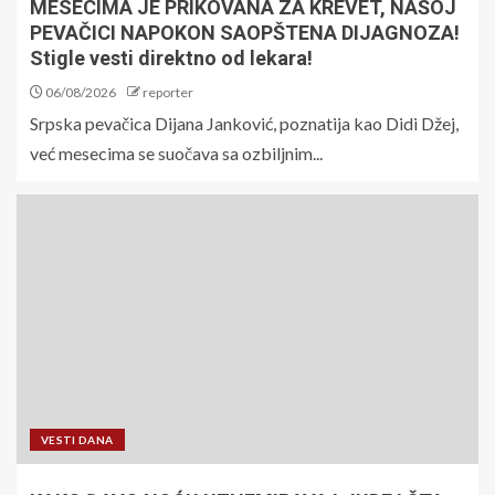
MESECIMA JE PRIKOVANA ZA KREVET, NAŠOJ
PEVAČICI NAPOKON SAOPŠTENA DIJAGNOZA!
Stigle vesti direktno od lekara!
06/08/2026
reporter
Srpska pevačica Dijana Janković, poznatija kao Didi Džej,
već mesecima se suočava sa ozbiljnim...
VESTI DANA