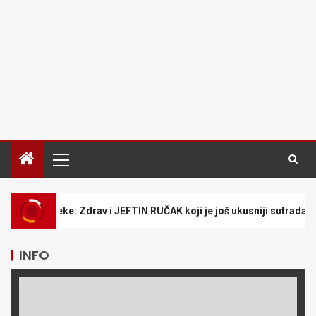
drav i JEFTIN RUČAK koji je još ukusniji sutradan
NIJE
INFO