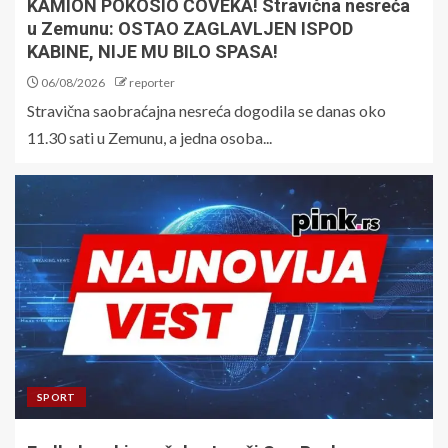
KAMION POKOSIO ČOVEKA! Stravična nesreća
u Zemunu: OSTAO ZAGLAVLJEN ISPOD
KABINE, NIJE MU BILO SPASA!
06/08/2026
reporter
Stravična saobraćajna nesreća dogodila se danas oko
11.30 sati u Zemunu, a jedna osoba...
SPORT