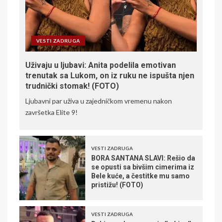
VESTI ZADRUGA
Uživaju u ljubavi: Anita podelila emotivan
trenutak sa Lukom, on iz ruku ne ispušta njen
trudnički stomak! (FOTO)
Ljubavni par uživa u zajedničkom vremenu nakon
završetka Elite 9!
VESTI ZADRUGA
BORA SANTANA SLAVI: Rešio da
se opusti sa bivšim cimerima iz
Bele kuće, a čestitke mu samo
pristižu! (FOTO)
VESTI ZADRUGA