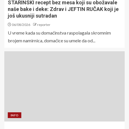
STARINSKI recept bez mesa koji su obožavale
naše bake i deke: Zdrav i JEFTIN RUČAK koji je
još ukusniji sutradan
06/08/2026
reporter
U vreme kada su domaćinstva raspolagala skromnim
brojem namirnica, domaćice su umele da od...
INFO