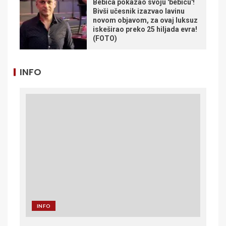
Bebica pokazao svoju 'bebicu'!
Bivši učesnik izazvao lavinu
novom objavom, za ovaj luksuz
iskeširao preko 25 hiljada evra!
(FOTO)
INFO
INFO