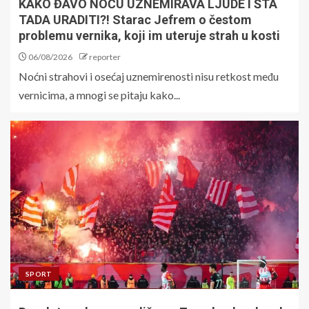
KAKO ĐAVO NOĆU UZNEMIRAVA LJUDE I ŠTA
TADA URADITI?! Starac Jefrem o čestom
problemu vernika, koji im uteruje strah u kosti
06/08/2026
reporter
Noćni strahovi i osećaj uznemirenosti nisu retkost među
vernicima, a mnogi se pitaju kako...
SPORT