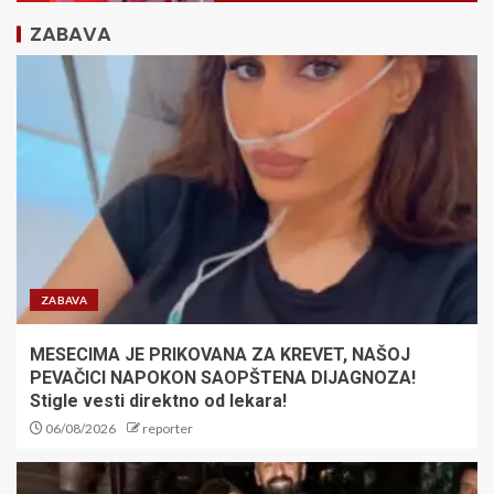
ZABAVA
Fudbaler ubio pešaka: Igrači Sao
Paula se ilegalno trkali?!
2
Jokić potpisao za Denver
3
ZABAVA
MESECIMA JE PRIKOVANA ZA KREVET, NAŠOJ
FK Crvena zvezda: Od petka na
PEVAČICI NAPOKON SAOPŠTENA DIJAGNOZA!
blagajnama ulaznice za Novi
Pazar i Hapoel Ber Ševu
Stigle vesti direktno od lekara!
06/08/2026
reporter
4