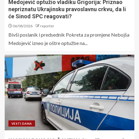
Medojević optužio vladiku Grigorija: Priznao
nepriznatu Ukrajinsku pravoslavnu crkvu, da li
će Sinod SPC reagovati?
06/08/2026
reporter
Bivši poslanik i predsednik Pokreta za promjene Nebojša
Medojević izneo je oštre optužbe na...
VESTI DANA