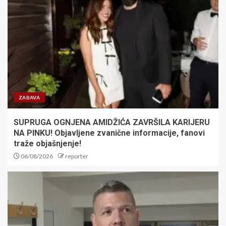
SKI SVET U NEVERICI:
Olimpijska šampionka rekla
zbogom stazama
5
Besplatan ulaz za mališane:
Zvezda obradovala najmlađe
navijače pred duel sa Novim
ZABAVA
Pazarom
1
SUPRUGA OGNJENA AMIDŽIĆA ZAVRŠILA KARIJERU
NA PINKU! Objavljene zvanične informacije, fanovi
traže objašnjenje!
Fudbaler ubio pešaka: Igrači Sao
06/08/2026
reporter
Paula se ilegalno trkali?!
2
Jokić potpisao za Denver