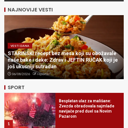
NAJNOVIJE VESTI
VESTI DANA
!
STARINSKI recept bez mesa koji su obožavale
naše bake i deke: Zdrav i JEFTIN RUČAK koji je
SKI SVET U NEVERICI:
još ukusniji sutradan
Olimpijska šampionka rekla
06/08/2026
reporter
zbogom stazama
5
SPORT
Besplatan ulaz za mališane:
Zvezda obradovala najmlađe
navijače pred duel sa Novim
Pazarom
1