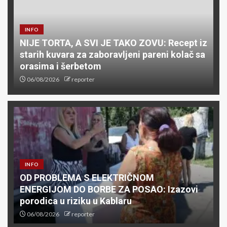
INFO
NIJE TORTA, A SVI JE TAKO ZOVU: Recept iz
starih kuvara za zaboravljeni pareni kolač sa
orasima i šerbetom
06/08/2026
reporter
INFO
OD PROBLEMA S ELEKTRIČNOM
ENERGIJOM DO BORBE ZA POSAO: Izazovi
porodica u riziku u Kablaru
06/08/2026
reporter