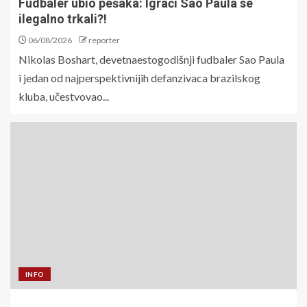
Fudbaler ubio pešaka: Igrači Sao Paula se
ilegalno trkali?!
06/08/2026
reporter
Nikolas Boshart, devetnaestogodišnji fudbaler Sao Paula
i jedan od najperspektivnijih defanzivaca brazilskog
kluba, učestvovao...
INFO