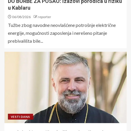
DO BORBE ZA POSAO: Izazovi porodica u riziku
u Kablaru
06/08/2026
reporter
Tužbe zbog navodne neovlašćene potrošnje električne
energije, mogućnosti zaposlenja i nerešeno pitanje
prebivališta bile...
VESTI DANA