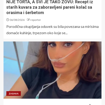
NIJE TORTA, A SVI JE TAKO ZOVU: Recept iz
starih kuvara za zaboravljeni pareni kolač sa
orasima i šerbetom
06/08/2026
reporter
Porodična okupljanja oduvek su bila povezana sa mirisima
domaće kuhinje, trpezom oko koje se...
ZABAVA