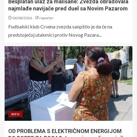
Besplatan ulaz za mališane: Zvezda obradovala
najmlađe navijače pred duel sa Novim Pazarom
06/08/2026
reporter
Fudbalski klub Crvena zvezda saopštio je da će na
predstojećoj utakmici protiv Novog Pazara...
INFO
OD PROBLEMA S ELEKTRIČNOM ENERGIJOM