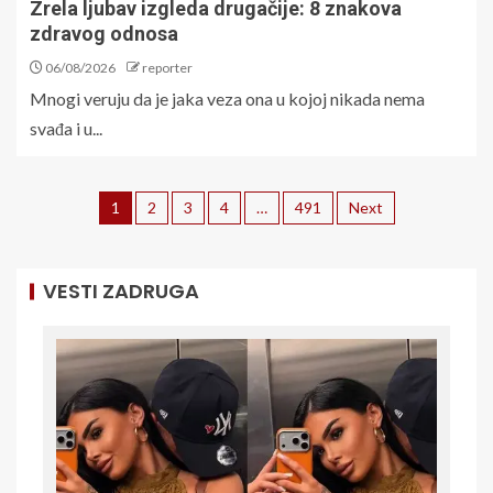
Zrela ljubav izgleda drugačije: 8 znakova
zdravog odnosa
06/08/2026
reporter
Mnogi veruju da je jaka veza ona u kojoj nikada nema
svađa i u...
1
2
3
4
…
491
Next
VESTI ZADRUGA