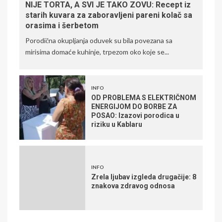
NIJE TORTA, A SVI JE TAKO ZOVU: Recept iz
starih kuvara za zaboravljeni pareni kolač sa
orasima i šerbetom
Porodična okupljanja oduvek su bila povezana sa
mirisima domaće kuhinje, trpezom oko koje se...
INFO
OD PROBLEMA S ELEKTRIČNOM
ENERGIJOM DO BORBE ZA
POSAO: Izazovi porodica u
riziku u Kablaru
INFO
Zrela ljubav izgleda drugačije: 8
znakova zdravog odnosa