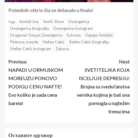
Pobednik otkrio šta se dešavalo u finalu!
Amidži šou
AmiG Show
Desingerica
Tags:
Desingerica biografija
Desingerica instagram
Dragomir Despić Desingerica
Estrada
Ognjen Amidžić
Pinkove zvezde
Stefan Cekić
Stefan Cekić biografija
Stefan Cekić instagram
Zabava
Previous
Next
NAPADI U ORMUSKOM
SVETITELJKA KOJA
MOREUZU PONOVO
ISCELJUJE DEPRESIJU:
PODIGLI CENU NAFTE!
Brojna su svedočanstva
Evo koliko je sada cena
vernika kojima je baš ona
barela!
pomogla u najtežim
trenucima
Оставите одговор