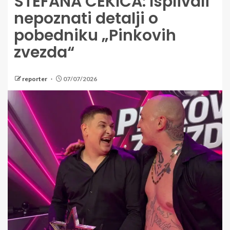
STEFANA CEKIĆA: Isplivali
nepoznati detalji o
pobedniku „Pinkovih
zvezda“
reporter
07/07/2026