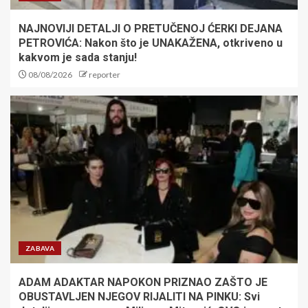
NAJNOVIJI DETALJI O PRETUČENOJ ĆERKI DEJANA
PETROVIĆA: Nakon što je UNAKAŽENA, otkriveno u
kakvom je sada stanju!
08/08/2026
reporter
ZABAVA
ADAM ADAKTAR NAPOKON PRIZNAO ZAŠTO JE
OBUSTAVLJEN NJEGOV RIJALITI NA PINKU: Svi