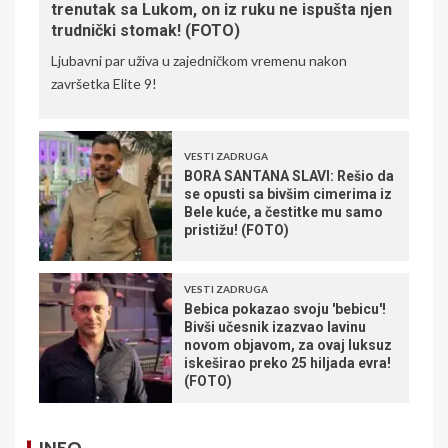
trenutak sa Lukom, on iz ruku ne ispušta njen
trudnički stomak! (FOTO)
Ljubavni par uživa u zajedničkom vremenu nakon
završetka Elite 9!
VESTI ZADRUGA
BORA SANTANA SLAVI: Rešio da
se opusti sa bivšim cimerima iz
Bele kuće, a čestitke mu samo
pristižu! (FOTO)
VESTI ZADRUGA
Bebica pokazao svoju 'bebicu'!
Bivši učesnik izazvao lavinu
novom objavom, za ovaj luksuz
iskeširao preko 25 hiljada evra!
(FOTO)
INFO