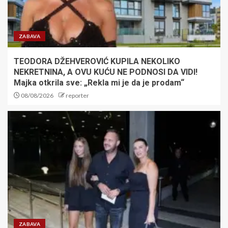
ZABAVA
TEODORA DŽEHVEROVIĆ KUPILA NEKOLIKO
NEKRETNINA, A OVU KUĆU NE PODNOSI DA VIDI!
Majka otkrila sve: „Rekla mi je da je prodam“
08/08/2026
reporter
ZABAVA