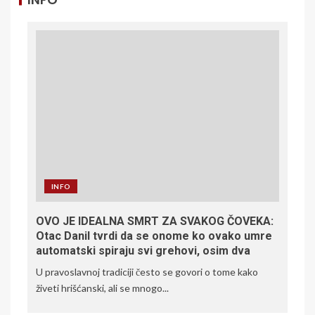
INFO
OVO JE IDEALNA SMRT ZA SVAKOG ČOVEKA:
Otac Danil tvrdi da se onome ko ovako umre
automatski spiraju svi grehovi, osim dva
U pravoslavnoj tradiciji često se govori o tome kako
živeti hrišćanski, ali se mnogo...