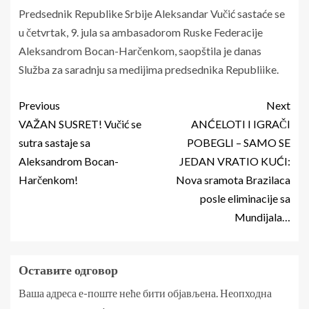
Predsednik Republike Srbije Aleksandar Vučić sastaće se
u četvrtak, 9. jula sa ambasadorom Ruske Federacije
Aleksandrom Bocan-Harčenkom, saopštila je danas
Služba za saradnju sa medijima predsednika Republiike.
Previous
Next
VAŽAN SUSRET! Vučić se
ANĆELOTI I IGRAČI
sutra sastaje sa
POBEGLI – SAMO SE
Aleksandrom Bocan-
JEDAN VRATIO KUĆI:
Harčenkom!
Nova sramota Brazilaca
posle eliminacije sa
Mundijala…
Оставите одговор
Ваша адреса е-поште неће бити објављена.
Неопходна