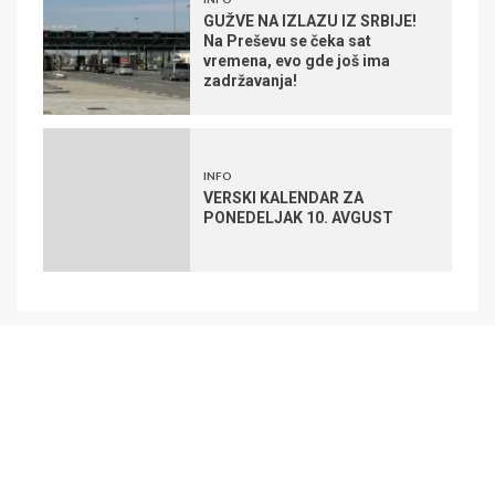
GUŽVE NA IZLAZU IZ SRBIJE!
Na Preševu se čeka sat
vremena, evo gde još ima
zadržavanja!
INFO
VERSKI KALENDAR ZA
PONEDELJAK 10. AVGUST