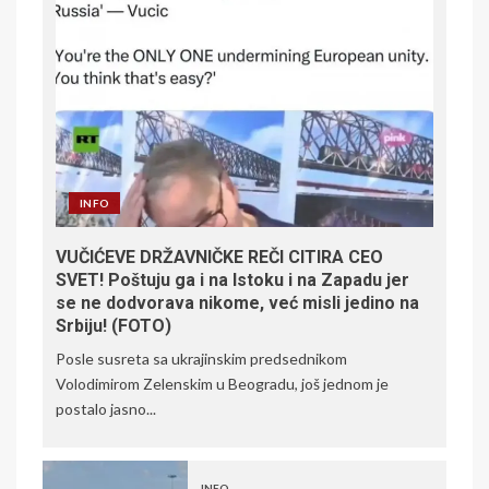
INFO
VUČIĆEVE DRŽAVNIČKE REČI CITIRA CEO
SVET! Poštuju ga i na Istoku i na Zapadu jer
se ne dodvorava nikome, već misli jedino na
Srbiju! (FOTO)
Posle susreta sa ukrajinskim predsednikom
Volodimirom Zelenskim u Beogradu, još jednom je
postalo jasno...
INFO