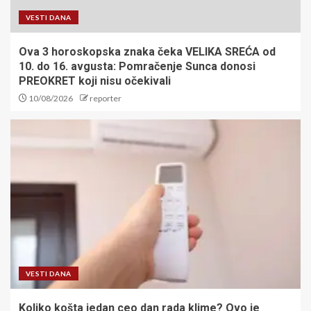
VESTI DANA
Ova 3 horoskopska znaka čeka VELIKA SREĆA od
10. do 16. avgusta: Pomračenje Sunca donosi
PREOKRET koji nisu očekivali
10/08/2026
reporter
VESTI DANA
Koliko košta jedan ceo dan rada klime? Ovo je