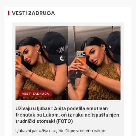
VESTI ZADRUGA
VESTI ZADRUGA
Uživaju u ljubavi: Anita podelila emotivan
trenutak sa Lukom, on iz ruku ne ispušta njen
trudnički stomak! (FOTO)
Ljubavni par uživa u zajedničkom vremenu nakon