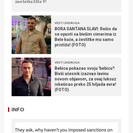
završetka Elite 9!
VESTI ZADRUGA
BORA SANTANA SLAVI: Rešio da
se opusti sa bivšim cimerima iz
Bele kuće, a čestitke mu samo
pristižu! (FOTO)
VESTI ZADRUGA
Bebica pokazao svoju 'bebicu'!
Bivši učesnik izazvao lavinu
novom objavom, za ovaj luksuz
iskeširao preko 25 hiljada evra!
(FOTO)
INFO