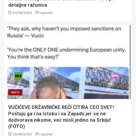
detaljna računica
10/08/2026
reporter
INFO
VUČIĆEVE DRŽAVNIČKE REČI CITIRA CEO SVET!
Poštuju ga i na Istoku i na Zapadu jer se ne
dodvorava nikome, već misli jedino na Srbiju!
(FOTO)
10/08/2026
reporter