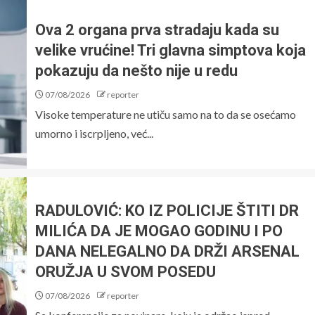
Ova 2 organa prva stradaju kada su
velike vrućine! Tri glavna simptova koja
pokazuju da nešto nije u redu
07/08/2026
reporter
Visoke temperature ne utiču samo na to da se osećamo
umorno i iscrpljeno, već...
RADULOVIĆ: KO IZ POLICIJE ŠTITI DR
MILIĆA DA JE MOGAO GODINU I PO
DANA NELEGALNO DA DRŽI ARSENAL
ORUŽJA U SVOM POSEDU
07/08/2026
reporter