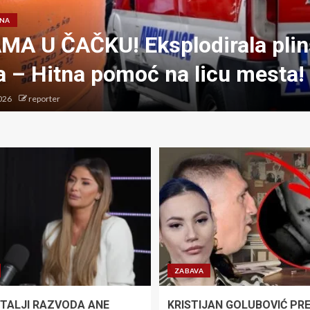
ANA
MA U ČAČKU! Eksplodirala pli
 – Hitna pomoć na licu mesta!
026
reporter
ZABAVA
ETALJI RAZVODA ANE
KRISTIJAN GOLUBOVIĆ PR