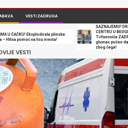
ABAVA
VESTI ZADRUGA
SAZNAJEMO! DRAMA U 
CENTRU U BEOGRADU! Že
KU! Eksplodirala plinska
Trifunovića ZADRŽALA P
 pomoć na licu mesta!
glumac počeo da DIVLJA 
zbog čega!
VIJE VESTI