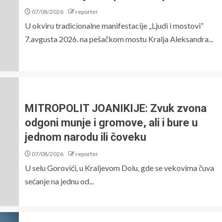
07/08/2026
reporter
U okviru tradicionalne manifestacije „Ljudi i mostovi“
7.avgusta 2026. na pešačkom mostu Kralja Aleksandra...
MITROPOLIT JOANIKIJE: Zvuk zvona
odgoni munje i gromove, ali i bure u
jednom narodu ili čoveku
07/08/2026
reporter
U selu Gorovići, u Kraljevom Dolu, gde se vekovima čuva
sećanje na jednu od...