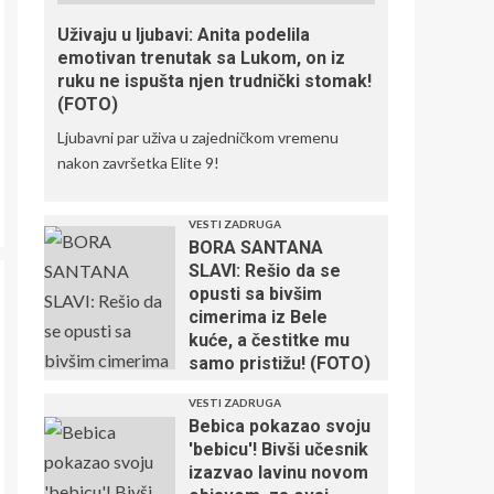
Najbolji teniser sveta
završio na
Uživaju u ljubavi: Anita podelila
pregledima, poznato
emotivan trenutak sa Lukom, on iz
šta se dešava
4
ruku ne ispušta njen trudnički stomak!
(FOTO)
Ljubavni par uživa u zajedničkom vremenu
Kada sport igra za
nakon završetka Elite 9!
humanost: Fondacija
Mozzart spaja
pobede i dobra dela
5
VESTI ZADRUGA
BORA SANTANA
SLAVI: Rešio da se
opusti sa bivšim
cimerima iz Bele
kuće, a čestitke mu
samo pristižu! (FOTO)
VESTI ZADRUGA
Bebica pokazao svoju
'bebicu'! Bivši učesnik
izazvao lavinu novom