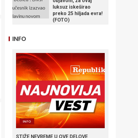
objavom, za ovaj
luksuz iskeširao
preko 25 hiljada evra!
(FOTO)
INFO
INFO
STIŽE NEVREME U OVE DELOVE