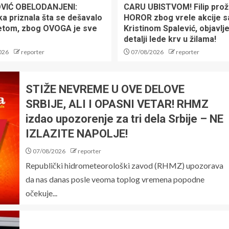
VIĆ OBELODANJENI:
CARU UBISTVOM! Filip prož
ka priznala šta se dešavalo
HOROR zbog vrele akcije s
etom, zbog OVOGA je sve
Kristinom Spalević, objavlje
detalji lede krv u žilama!
026
reporter
07/08/2026
reporter
STIŽE NEVREME U OVE DELOVE
SRBIJE, ALI I OPASNI VETAR! RHMZ
izdao upozorenje za tri dela Srbije – NE
IZLAZITE NAPOLJE!
07/08/2026
reporter
Republički hidrometeorološki zavod (RHMZ) upozorava
da nas danas posle veoma toplog vremena popodne
očekuje...