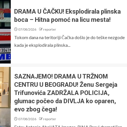
DRAMA U ČAČKU! Eksplodirala plinska
boca – Hitna pomoć na licu mesta!
07/08/2026
reporter
Tokom dana na teritoriji Čačka došlo je do teške nezgode
kada je eksplodirala plinska...
SAZNAJEMO! DRAMA U TRŽNOM
CENTRU U BEOGRADU! Ženu Sergeja
Trifunovića ZADRŽALA POLICIJA,
glumac počeo da DIVLJA ko oparen,
evo zbog čega!
07/08/2026
reporter
Foto: Antonio Ahel/ATA Images, RINA Pravi dramatičan