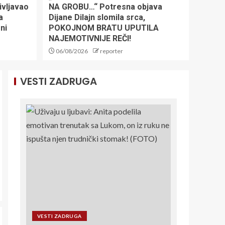
ivljavao
NA GROBU…“ Potresna objava
Održan šahovski
a
Dijane Dilajn slomila srca,
'Meč prijateljstva'
ni
POKOJNOM BRATU UPUTILA
između Srbije i
NAJEMOTIVNIJE REČI!
Republike Srpske
1
06/08/2026
reporter
Sve manje vremena
VESTI ZADRUGA
deli nas od novog
bokserskog
spektakla 29.
avgusta u Ložionici:
2
Leo Cvitanović i
Veljko Ražnatović
predvode Balkan
TO JE PRAVI
Boxing 11!
PARTIZAN: Crno-beli
razgalili navijače
sjajnom igrom i sa tri
gola prednosti idu u
3
Kazahstan
PANIKA OKO SINERA:
VESTI ZADRUGA