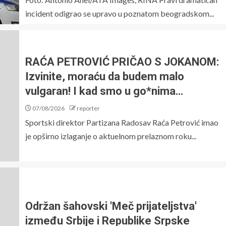
incident odigrao se upravo u poznatom beogradskom...
RAĆA PETROVIĆ PRIČAO S JOKANOM:
Izvinite, moraću da budem malo
vulgaran! I kad smo u go*nima…
07/08/2026
reporter
Sportski direktor Partizana Radosav Raća Petrović imao
je opširno izlaganje o aktuelnom prelaznom roku...
Održan šahovski 'Meč prijateljstva'
između Srbije i Republike Srpske