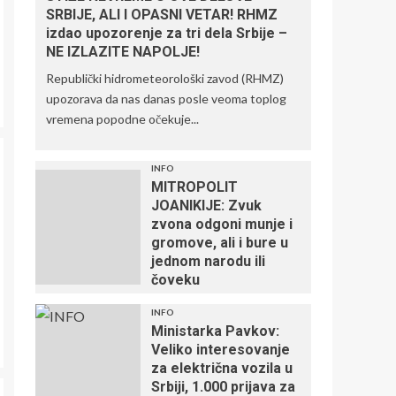
SRBIJE, ALI I OPASNI VETAR! RHMZ
izdao upozorenje za tri dela Srbije –
NE IZLAZITE NAPOLJE!
Republički hidrometeorološki zavod (RHMZ)
upozorava da nas danas posle veoma toplog
vremena popodne očekuje...
INFO
MITROPOLIT
JOANIKIJE: Zvuk
zvona odgoni munje i
gromove, ali i bure u
jednom narodu ili
čoveku
INFO
Ministarka Pavkov:
Veliko interesovanje
za električna vozila u
Srbiji, 1.000 prijava za