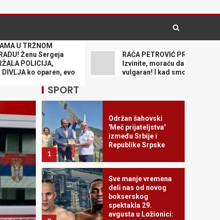
pregledima, poznato
šta se dešava
4
TRŽNOM
Kada sport igra za
nu Sergeja
RAĆA PETROVIĆ PRIČAO S JOKANOM:
humanost: Fondacija
OLICIJA,
Izvinite, moraću da budem malo
Mozzart spaja
ko oparen, evo
vulgaran! I kad smo u go*nima…
pobede i dobra dela
5
SPORT
Održan šahovski
'Meč prijateljstva'
između Srbije i
Republike Srpske
1
Sve manje vremena
deli nas od novog
bokserskog
spektakla 29.
avgusta u Ložionici:
VESTI DANA