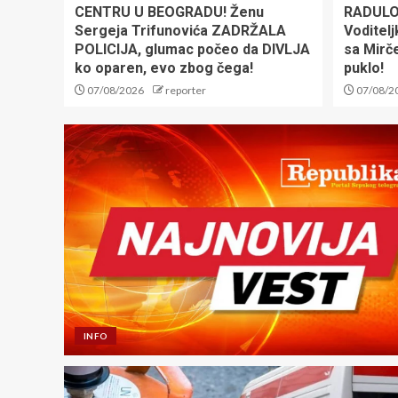
CENTRU U BEOGRADU! Ženu
RADULO
Sergeja Trifunovića ZADRŽALA
Voditelj
POLICIJA, glumac počeo da DIVLJA
sa Mirč
ko oparen, evo zbog čega!
puklo!
07/08/2026
reporter
07/08/2
INFO