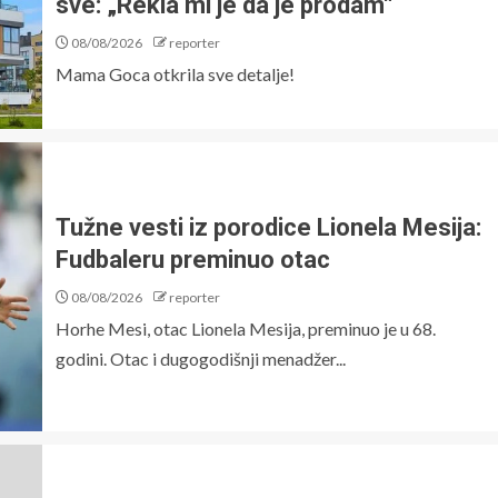
sve: „Rekla mi je da je prodam“
08/08/2026
reporter
Mama Goca otkrila sve detalje!
Tužne vesti iz porodice Lionela Mesija:
Fudbaleru preminuo otac
08/08/2026
reporter
Horhe Mesi, otac Lionela Mesija, preminuo je u 68.
godini. Otac i dugogodišnji menadžer...