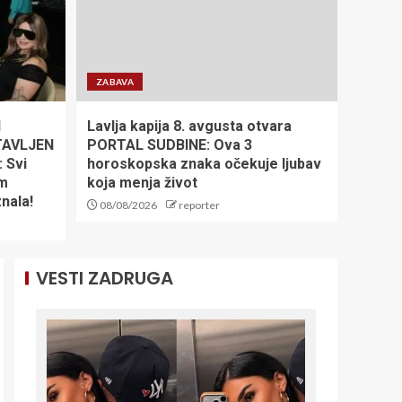
SRBIJA SLOMILA
BRAZIL ZA
POLUFINALE
SVETSKOG
ZABAVA
PRVENSTVA! Mladi
5
vaterpolisti protiv
Hrvatske u Zagrebu
N
Lavlja kapija 8. avgusta otvara
za plasman u finale!
TAVLJEN
PORTAL SUDBINE: Ova 3
Pet dana do početka
 Svi
horoskopska znaka očekuje ljubav
Evropskog
om
koja menja život
prvenstva: Loznica
spremna za
znala!
08/08/2026
reporter
bokserski spektakl
1
VESTI ZADRUGA
Tužne vesti iz
porodice Lionela
Mesija: Fudbaleru
preminuo otac
2
Nezapamćen