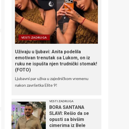
skandal: Fudbalski
savez plaćao usluge
za odrasle sudijama!
Oglasio se hitnim
3
saopštenjem
Radomir Koković
VESTI ZADRUGA
produžio ugovor sa
Železničarom:
Uživaju u ljubavi: Anita podelila
Verujem u put kojim
emotivan trenutak sa Lukom, on iz
idemo
4
ruku ne ispušta njen trudnički stomak!
(FOTO)
SRBIJA SLOMILA
Ljubavni par uživa u zajedničkom vremenu
BRAZIL ZA
nakon završetka Elite 9!
POLUFINALE
SVETSKOG
PRVENSTVA! Mladi
5
VESTI ZADRUGA
vaterpolisti protiv
BORA SANTANA
Hrvatske u Zagrebu
za plasman u finale!
SLAVI: Rešio da se
opusti sa bivšim
cimerima iz Bele