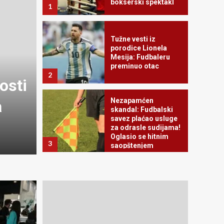
bokserski spektakl
1
Tužne vesti iz
porodice Lionela
Mesija: Fudbaleru
preminuo otac
VESTI DANA
2
osti
LUKA VILDOZA RAZBESN
Nezapamćen
a
Jednom izjavom je dodat
skandal: Fudbalski
savez plaćao usluge
navijače Crvene zvezde
za odrasle sudijama!
Oglasio se hitnim
3
saopštenjem
08/08/2026
reporter
Radomir Koković
produžio ugovor sa
Železničarom:
Verujem u put kojim
idemo
4