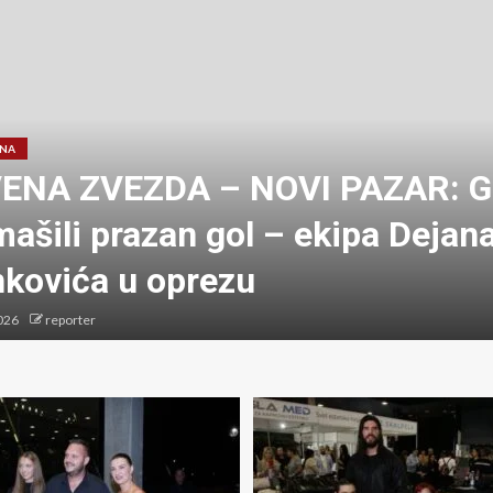
ANA
ENA ZVEZDA – NOVI PAZAR: G
ašili prazan gol – ekipa Dejan
nkovića u oprezu
026
reporter