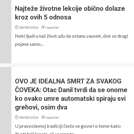
Najteže životne lekcije obično dolaze
kroz ovih 5 odnosa
08/08/2026
reporter
Neki ljudi u naš život uđu da ostanu zauvek, dok se drugi
pojave samo...
OVO JE IDEALNA SMRT ZA SVAKOG
ČOVEKA: Otac Danil tvrdi da se onome
ko ovako umre automatski spiraju svi
grehovi, osim dva
08/08/2026
reporter
U pravoslavnoj tradiciji često se govori o tome kako
živeti hrišćanski, ali se mnogo...