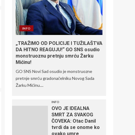
INFO
„TRAŽIMO OD POLICIJE I TUŽILAŠTVA
DA HITNO REAGUJU!“ GO SNS osudio
monstruoznu pretnju smrću Žarku
Mićinu!
GO SNS Novi Sad osudio je monstruozne
pretnje smrću gradonačelniku Novog Sada
Žarku Mićinu....
INFO
OVO JE IDEALNA
SMRT ZA SVAKOG
ČOVEKA: Otac Danil
tvrdi da se onome ko
ovako umre