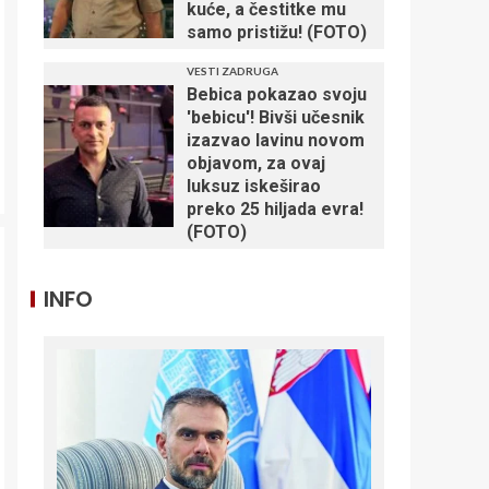
kuće, a čestitke mu
samo pristižu! (FOTO)
VESTI ZADRUGA
Bebica pokazao svoju
'bebicu'! Bivši učesnik
izazvao lavinu novom
objavom, za ovaj
luksuz iskeširao
preko 25 hiljada evra!
(FOTO)
INFO