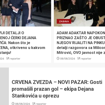
ZABAVA
JI DETALJI O
ADAM ADAKTAR NAPOKO
ENOJ ĆERKI DEJANA
PRIZNAO ZAŠTO JE OBUS
ĆA: Nakon što je
NJEGOV RIJALITI NA PINKU:
ENA, otkriveno u kakvom
detalji razgovora sa Milic
stanju!
Mitrović, OVO javnost nije 
026
reporter
08/08/2026
reporter
CRVENA ZVEZDA – NOVI PAZAR: Gosti
promašili prazan gol – ekipa Dejana
Stankovića u oprezu
08/08/2026
reporter