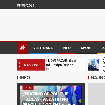
08/08/2026
VESTI DANA
INFO
SPORT
Z
„TRAŽIMO
CRVENA ZVEZDA – NOVI PAZAR: Gosti
DA HITNO
promašili prazan gol – ekipa Dejana
NASLOVI
monstruo
Stankovića u oprezu
Mićinu!
INFO
NAJNO
INFO
„TRAŽIMO OD POLICIJE I
TUŽILAŠTVA DA HITNO
REAGUJU!“ GO SNS osudio