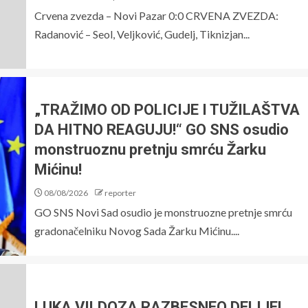
Crvena zvezda – Novi Pazar 0:0 CRVENA ZVEZDA:
Radanović – Seol, Veljković, Gudelj, Tiknizjan...
„TRAŽIMO OD POLICIJE I TUŽILAŠTVA
DA HITNO REAGUJU!“ GO SNS osudio
monstruoznu pretnju smrću Žarku
Mićinu!
08/08/2026
reporter
GO SNS Novi Sad osudio je monstruozne pretnje smrću
gradonačelniku Novog Sada Žarku Mićinu....
LUKA VILDOZA RAZBESNEO DELIJE!