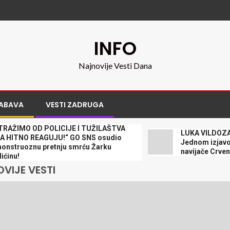
INFO
Najnovije Vesti Dana
ABAVA
VESTI ZADRUGA
 OD POLICIJE I TUŽILAŠTVA
LUKA VILDOZA RAZBE
 REAGUJU!“ GO SNS osudio
Jednom izjavom je do
znu pretnju smrću Žarku
navijače Crvene zvezd
VIJE VESTI