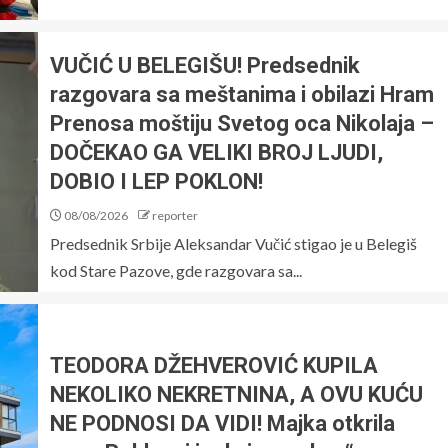
VUČIĆ U BELEGIŠU! Predsednik
razgovara sa meštanima i obilazi Hram
Prenosa moštiju Svetog oca Nikolaja –
DOČEKAO GA VELIKI BROJ LJUDI,
DOBIO I LEP POKLON!
08/08/2026
reporter
Predsednik Srbije Aleksandar Vučić stigao je u Belegiš
kod Stare Pazove, gde razgovara sa...
TEODORA DŽEHVEROVIĆ KUPILA
NEKOLIKO NEKRETNINA, A OVU KUĆU
NE PODNOSI DA VIDI! Majka otkrila