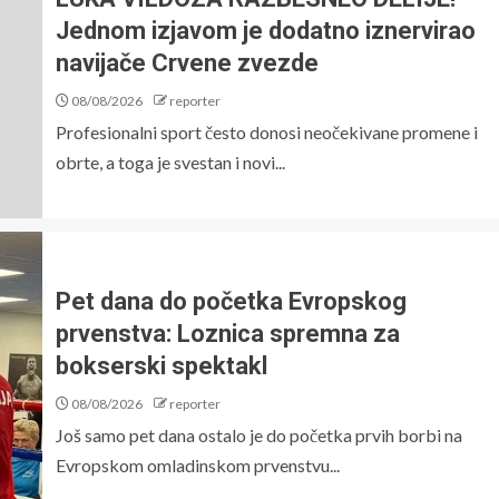
Jednom izjavom je dodatno iznervirao
navijače Crvene zvezde
08/08/2026
reporter
Profesionalni sport često donosi neočekivane promene i
obrte, a toga je svestan i novi...
Pet dana do početka Evropskog
prvenstva: Loznica spremna za
bokserski spektakl
08/08/2026
reporter
Još samo pet dana ostalo je do početka prvih borbi na
Evropskom omladinskom prvenstvu...