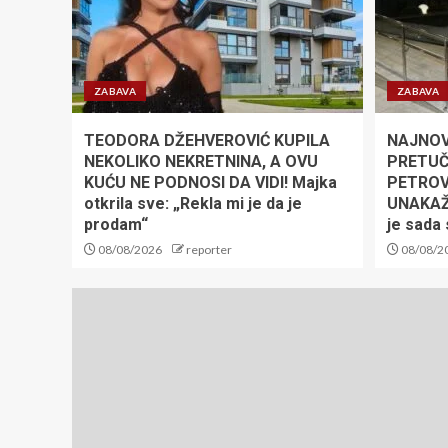
ZABAVA
ZABAVA
TEODORA DŽEHVEROVIĆ KUPILA
NAJNOVI
NEKOLIKO NEKRETNINA, A OVU
PRETUČ
KUĆU NE PODNOSI DA VIDI! Majka
PETROVI
otkrila sve: „Rekla mi je da je
UNAKAŽ
prodam“
je sada 
08/08/2026
reporter
08/08/2