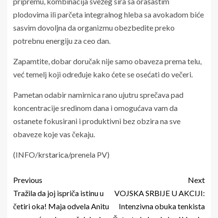
pripremu, kombinacija svežeg sira sa orašastim
plodovima ili parčeta integralnog hleba sa avokadom biće
sasvim dovoljna da organizmu obezbedite preko
potrebnu energiju za ceo dan.
Zapamtite, dobar doručak nije samo obaveza prema telu,
već temelj koji određuje kako ćete se osećati do večeri.
Pametan odabir namirnica rano ujutru sprečava pad
koncentracije sredinom dana i omogućava vam da
ostanete fokusirani i produktivni bez obzira na sve
obaveze koje vas čekaju.
(INFO/
krstarica
/prenela PV)
Previous
Next
Tražila da joj ispriča istinu u
VOJSKA SRBIJE U AKCIJI:
četiri oka! Maja odvela Anitu
Intenzivna obuka tenkista