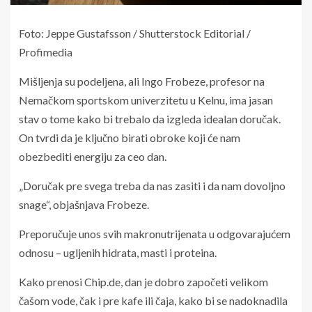
Foto: Jeppe Gustafsson / Shutterstock Editorial /
Profimedia
Mišljenja su podeljena, ali Ingo Frobeze, profesor na
Nemačkom sportskom univerzitetu u Kelnu, ima jasan
stav o tome kako bi trebalo da izgleda idealan doručak.
On tvrdi da je ključno birati obroke koji će nam
obezbediti energiju za ceo dan.
„Doručak pre svega treba da nas zasiti i da nam dovoljno
snage“, objašnjava Frobeze.
Preporučuje unos svih makronutrijenata u odgovarajućem
odnosu – ugljenih hidrata, masti i proteina.
Kako prenosi Chip.de, dan je dobro započeti velikom
čašom vode, čak i pre kafe ili čaja, kako bi se nadoknadila