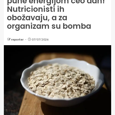
pune energijom ceo dan!
Nutricionisti ih
obožavaju, a za
organizam su bomba
reporter
07/07/2026