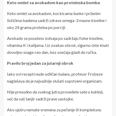
Keto omlet sa avokadom kao proteinska bomba
Keto omlet sa avokadom, kockicama šunke i prženim
listićima badema sadrži zdrave omega-3 masne kiseline i
oko 24 grama proteina po porciji.
Avokado se posebno izdvaja po sadržaju folne kiseline,
vitamina K i kalijuma. Uz ovakav obrok, sigurno ćete imati
dovoljno snage ceo dan, bez osećaja gladi do ručka.
Pravilo broj jedan za jutarnji obrok
Iako ovi recepti nude odličan balans, profesor Frobeze
naglašava da je najvažnije slušati sopstveni organizam.
Nije presudno da svakog jutra provedete sate u kuhinji,
već da vaš tanjir sadrži prave sastojke.
Ako ujutru nemate vremena za pečenje ili kompleksnu