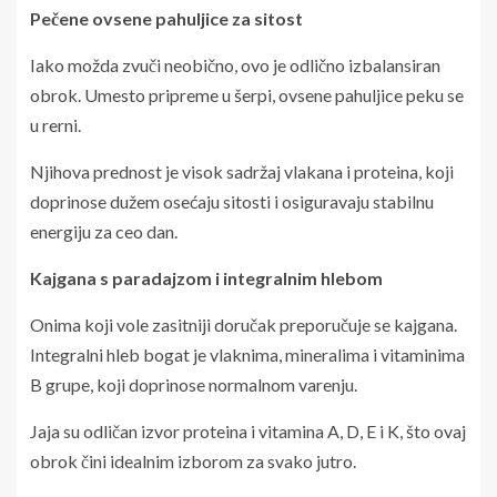
Pečene ovsene pahuljice za sitost
Iako možda zvuči neobično, ovo je odlično izbalansiran
obrok. Umesto pripreme u šerpi, ovsene pahuljice peku se
u rerni.
Njihova prednost je visok sadržaj vlakana i proteina, koji
doprinose dužem osećaju sitosti i osiguravaju stabilnu
energiju za ceo dan.
Kajgana s paradajzom i integralnim hlebom
Onima koji vole zasitniji doručak preporučuje se kajgana.
Integralni hleb bogat je vlaknima, mineralima i vitaminima
B grupe, koji doprinose normalnom varenju.
Jaja su odličan izvor proteina i vitamina A, D, E i K, što ovaj
obrok čini idealnim izborom za svako jutro.