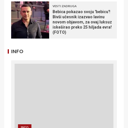
VESTI ZADRUGA
Bebica pokazao svoju 'bebicu'!
Bivši učesnik izazvao lavinu
novom objavom, za ovaj luksuz
iskeširao preko 25 hiljada evra!
(FOTO)
INFO
INFO