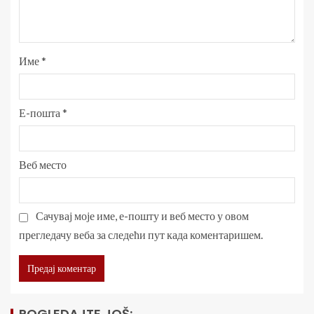
Име
*
Е-пошта
*
Веб место
Сачувај моје име, е-пошту и веб место у овом
прегледачу веба за следећи пут када коментаришем.
POGLEDAJTE JOŠ: