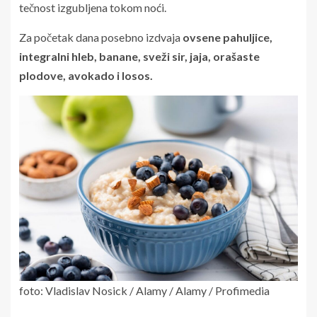
tečnost izgubljena tokom noći.
Za početak dana posebno izdvaja
ovsene pahuljice,
integralni hleb, banane, sveži sir, jaja, orašaste
plodove, avokado i losos.
foto: Vladislav Nosick / Alamy / Alamy / Profimedia