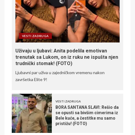
VESTI ZADRUGA
Uživaju u ljubavi: Anita podelila emotivan
trenutak sa Lukom, on iz ruku ne ispušta njen
trudnički stomak! (FOTO)
Ljubavni par uživa u zajedničkom vremenu nakon
završetka Elite 9!
VESTI ZADRUGA
BORA SANTANA SLAVI: Rešio da
se opusti sa bivšim cimerima iz
Bele kuće, a čestitke mu samo
pristižu! (FOTO)