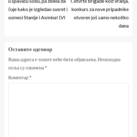
u spavaću sobu, pa želela da
Četvrte brigade kod Vranja,
čuje kako je izgledao susret i
konkurs za nove pripadnike
osmesi Stanije i Asmina! (VI
otvoren još samo nekoliko
dana
Оставите одговор
Ваша адреса е-поште неће бити објављена.
Неопходна
поља су означена
*
Коментар
*