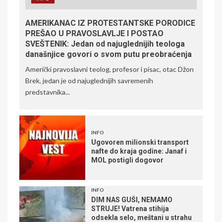
AMERIKANAC IZ PROTESTANTSKE PORODICE
PREŠAO U PRAVOSLAVLJE I POSTAO
SVEŠTENIK: Jedan od najuglednijih teologa
današnjice govori o svom putu preobraćenja
Američki pravoslavni teolog, profesor i pisac, otac Džon
Brek, jedan je od najuglednijih savremenih
predstavnika...
INFO
Ugovoren milionski transport
nafte do kraja godine: Janaf i
MOL postigli dogovor
INFO
DIM NAS GUŠI, NEMAMO
STRUJE! Vatrena stihija
odsekla selo, meštani u strahu