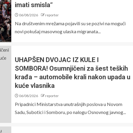
imati smisla“
06/08/2026
reporter
Na društvenim mrežama pojavili su se pozivi na mogući
novi pokušaj masovnog ulaska migranata...
UHAPŠEN DVOJAC IZ KULE I
SOMBORA! Osumnjičeni za šest teških
krađa – automobile krali nakon upada u
kuće vlasnika
06/08/2026
reporter
Pripadnici Ministarstva unutrašnjih poslova u Novom
Sadu, Subotici i Somboru, po nalogu Osnovnog javnog...