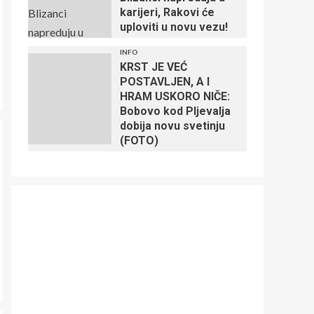
karijeri, Rakovi će
uploviti u novu vezu!
INFO
KRST JE VEĆ
POSTAVLJEN, A I
HRAM USKORO NIČE:
Bobovo kod Pljevalja
dobija novu svetinju
(FOTO)