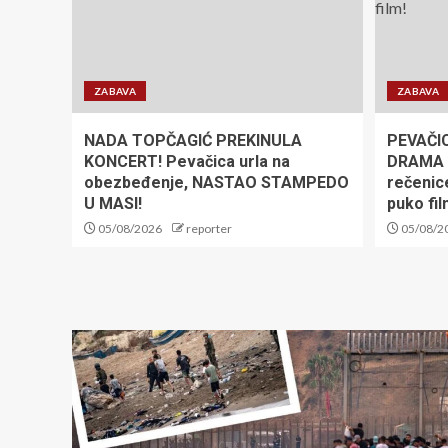
ZABAVA
ZABAVA
NADA TOPČAGIĆ PREKINULA
PEVAČI
KONCERT! Pevačica urla na
DRAMA 
obezbeđenje, NASTAO STAMPEDO
rečenic
U MASI!
puko fil
05/08/2026
reporter
05/08/2