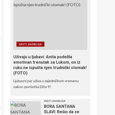
OPTUŽEN DA JE
UCENIO MAROKO,
FINALE MUNDIJALA
ZARAD PODRŠKE:
3
Oglasila se Fifa i
objasnila o čemu je
reč
TUGA DO NEBA!
Preminuo legendarni
VESTI ZADRUGA
golman
4
Uživaju u ljubavi: Anita podelila
emotivan trenutak sa Lukom, on iz
ruku ne ispušta njen trudnički stomak!
(FOTO)
SRBIJA JE PRVAK
EVROPE!
Ljubavni par uživa u zajedničkom vremenu
nakon završetka Elite 9!
5
VESTI ZADRUGA
BORA SANTANA
SLAVI: Rešio da se