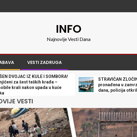
INFO
Najnovije Vesti Dana
ABAVA
VESTI ZADRUGA
JAC IZ KULE I SOMBORA!
STRAVIČAN ZLOČIN U GRČ
a šest teških krađa –
pronađena u zamrzivaču p
rali nakon upada u kuće
dana, policija otkrila jezi
VIJE VESTI