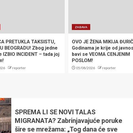
ZABAVA
CA PRETUKLA TAKSISTU,
OVO JE ŽENA MIKIJA ĐURIČ
U BEOGRADU! Zbog jedne
Godinama je krije od javnost
e IZBIO INCIDENT – tada joj
bavi se VEOMA CENJENIM
m!
POSLOM!
026
reporter
05/08/2026
reporter
SPREMA LI SE NOVI TALAS
MIGRANATA? Zabrinjavajuće poruke
šire se mrežama: „Tog dana će sve