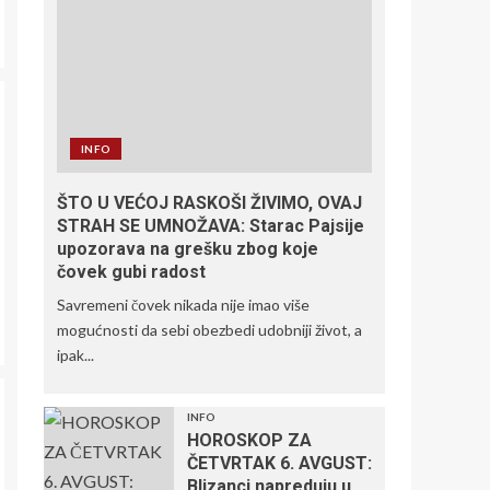
INFO
ŠTO U VEĆOJ RASKOŠI ŽIVIMO, OVAJ
STRAH SE UMNOŽAVA: Starac Pajsije
upozorava na grešku zbog koje
čovek gubi radost
Savremeni čovek nikada nije imao više
mogućnosti da sebi obezbedi udobniji život, a
ipak...
INFO
HOROSKOP ZA
ČETVRTAK 6. AVGUST:
Blizanci napreduju u