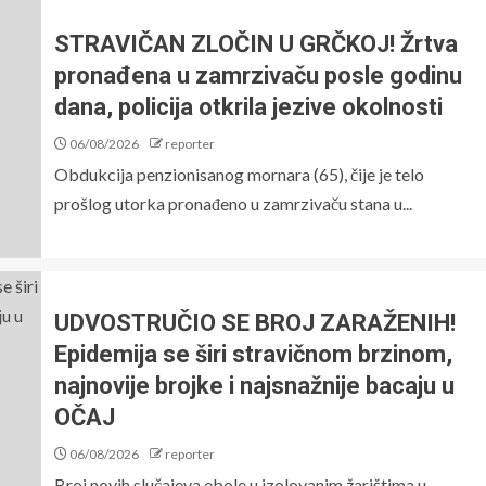
STRAVIČAN ZLOČIN U GRČKOJ! Žrtva
pronađena u zamrzivaču posle godinu
dana, policija otkrila jezive okolnosti
06/08/2026
reporter
Obdukcija penzionisanog mornara (65), čije je telo
prošlog utorka pronađeno u zamrzivaču stana u...
UDVOSTRUČIO SE BROJ ZARAŽENIH!
Epidemija se širi stravičnom brzinom,
najnovije brojke i najsnažnije bacaju u
OČAJ
06/08/2026
reporter
Broj novih slučajeva ebole u ​​izolovanim žarištima u