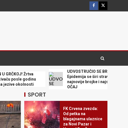
FINALE MUNDIJALA
ZARAD PODRŠKE:
3
Oglasila se Fifa i
objasnila o čemu je
reč
TUGA DO NEBA!
Preminuo legendarni
golman
4
UDVOSTRUČIO SE BROJ ZARAŽENIH!
KOJ! Žrtva
Epidemija se širi stravičnom brzinom,
SRBIJA JE PRVAK
osle godinu
najnovije brojke i najsnažnije bacaju u
EVROPE!
ve okolnosti
OČAJ
5
SPORT
FK Crvena zvezda:
Od petka na
blagajnama ulaznice
za Novi Pazar i