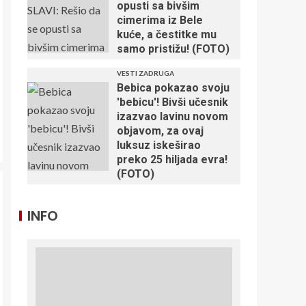
opusti sa bivšim
cimerima iz Bele
kuće, a čestitke mu
samo pristižu! (FOTO)
VESTI ZADRUGA
Bebica pokazao svoju
'bebicu'! Bivši učesnik
izazvao lavinu novom
objavom, za ovaj
luksuz iskeširao
preko 25 hiljada evra!
(FOTO)
INFO