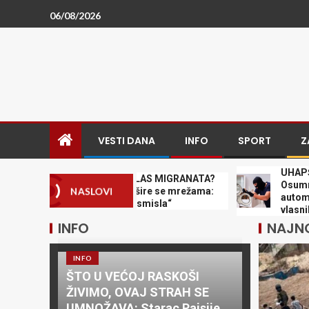
06/08/2026
VESTI DANA
INFO
SPORT
Z
UHAPŠEN DVO
SPREMA LI SE NOVI TALAS MIGRANATA?
Osumnjičeni z
NASLOVI
Zabrinjavajuće poruke šire se mrežama:
automobile k
„Tog dana će sve imati smisla“
vlasnika
INFO
NAJNO
INFO
ŠTO U VEĆOJ RASKOŠI
ŽIVIMO, OVAJ STRAH SE
UMNOŽAVA: Starac Pajsije