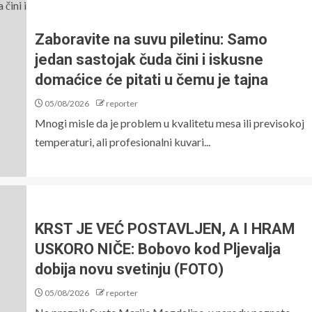
Zaboravite na suvu piletinu: Samo
jedan sastojak čuda čini i iskusne
domaćice će pitati u čemu je tajna
05/08/2026
reporter
Mnogi misle da je problem u kvalitetu mesa ili previsokoj
temperaturi, ali profesionalni kuvari...
KRST JE VEĆ POSTAVLJEN, A I HRAM
USKORO NIČE: Bobovo kod Pljevalja
dobija novu svetinju (FOTO)
05/08/2026
reporter