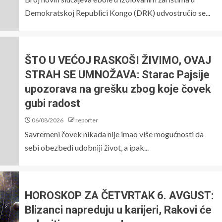
Demokratskoj Republici Kongo (DRK) udvostručio se...
ŠTO U VEĆOJ RASKOŠI ŽIVIMO, OVAJ
STRAH SE UMNOŽAVA: Starac Pajsije
upozorava na grešku zbog koje čovek
gubi radost
06/08/2026
reporter
Savremeni čovek nikada nije imao više mogućnosti da
sebi obezbedi udobniji život, a ipak...
HOROSKOP ZA ČETVRTAK 6. AVGUST:
Blizanci napreduju u karijeri, Rakovi će