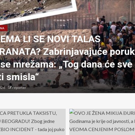
ANA
EMA LI SE NOVI TALAS
RANATA? Zabrinjavajuće poruk
 se mrežama: „Tog dana će sve
i smisla“
026
reporter