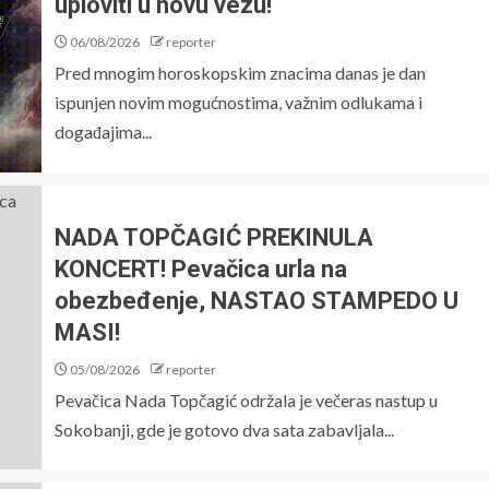
uploviti u novu vezu!
06/08/2026
reporter
Pred mnogim horoskopskim znacima danas je dan
ispunjen novim mogućnostima, važnim odlukama i
događajima...
NADA TOPČAGIĆ PREKINULA
KONCERT! Pevačica urla na
obezbeđenje, NASTAO STAMPEDO U
MASI!
05/08/2026
reporter
Pevačica Nada Topčagić održala je večeras nastup u
Sokobanji, gde je gotovo dva sata zabavljala...