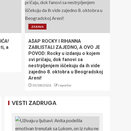
SRBIJA JE PRVAK
EVROPE!
ZABAVA
5
IĆA!
A$AP ROCKY I RIHANNA
i, a
ZABLISTALI ZAJEDNO, A OVO JE
FK Crvena zvezda:
POVOD: Rocky u izdanju o kojem
Od petka na
svi pričaju, dok fanovi sa
blagajnama ulaznice
za Novi Pazar i
nestrpljenjem iščekuju da ih vide
Hapoel Ber Ševu
zajedno 8. oktobra u Beogradskoj
1
Areni!
05/08/2026
reporter
SKI SVET U
NEVERICI: Olimpijska
VESTI ZADRUGA
šampionka rekla
zbogom stazama
2
INFANTINO