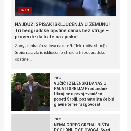
INFO
NAJDUŽI SPISAK ISKLJUČENJA U ZEMUNU!
Tri beogradske opštine danas bez struje –
proverite da li ste na spisku!
Zbog planiranih radova na mreži, Elektrodistribucija
Srbije najavila je isključenje struje u tri beogradske
opštine....
INFO
VUČIĆ I ZELENSKI DANAS U
PALATI SRBIJA! Predsednik
Ukrajine u prvoj zvaničnoj
poseti Srbiji, poznato šta će biti
glavne teme razgovora!
INFO
NEMA GOREG GREHA I NIŠTA
POGUBNIJE OD OVOGA: Sveti