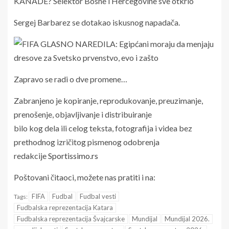
Sergej Barbarez se dotakao iskusnog napadača.
Zapravo se radi o dve promene…
Zabranjeno je kopiranje, reprodukovanje, preuzimanje,
prenošenje, objavljivanje i distribuiranje
bilo kog dela ili celog teksta, fotografija i videa bez
prethodnog izričitog pismenog odobrenja
redakcije
Sportissimo.rs
Poštovani čitaoci, možete nas pratiti i na:
FIFA
Fudbal
Fudbal vesti
Tags:
Fudbalska reprezentacija Katara
Fudbalska reprezentacija Švajcarske
Mundijal
Mundijal 2026.