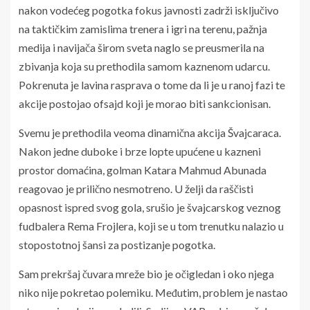
nakon vodećeg pogotka fokus javnosti zadrži isključivo
na taktičkim zamislima trenera i igri na terenu, pažnja
medija i navijača širom sveta naglo se preusmerila na
zbivanja koja su prethodila samom kaznenom udarcu.
Pokrenuta je lavina rasprava o tome da li je u ranoj fazi te
akcije postojao ofsajd koji je morao biti sankcionisan.
Svemu je prethodila veoma dinamična akcija Švajcaraca.
Nakon jedne duboke i brze lopte upućene u kazneni
prostor domaćina, golman Katara Mahmud Abunada
reagovao je prilično nesmotreno. U želji da raščisti
opasnost ispred svog gola, srušio je švajcarskog veznog
fudbalera Rema Frojlera, koji se u tom trenutku nalazio u
stopostotnoj šansi za postizanje pogotka.
Sam prekršaj čuvara mreže bio je očigledan i oko njega
niko nije pokretao polemiku. Međutim, problem je nastao