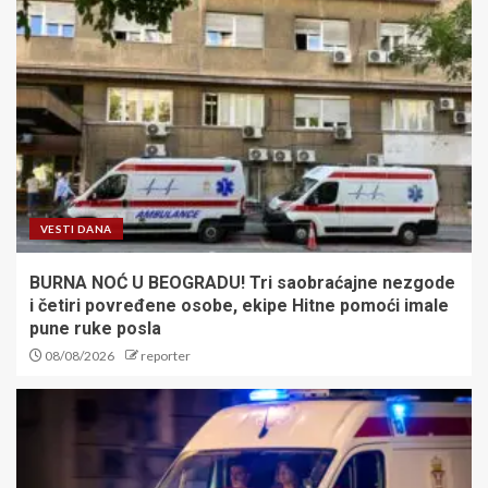
VESTI DANA
BURNA NOĆ U BEOGRADU! Tri saobraćajne nezgode
i četiri povređene osobe, ekipe Hitne pomoći imale
pune ruke posla
08/08/2026
reporter