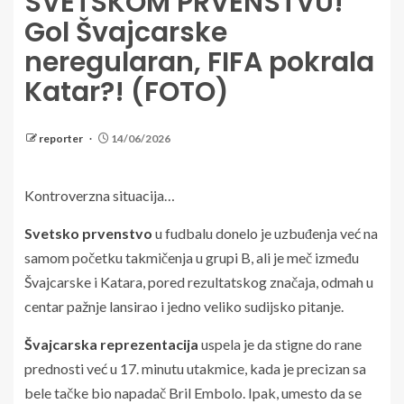
SVETSKOM PRVENSTVU!
Gol Švajcarske
neregularan, FIFA pokrala
Katar?! (FOTO)
reporter
14/06/2026
Kontroverzna situacija…
Svetsko prvenstvo
u fudbalu donelo je uzbuđenja već na
samom početku takmičenja u grupi B, ali je meč između
Švajcarske i Katara, pored rezultatskog značaja, odmah u
centar pažnje lansirao i jedno veliko sudijsko pitanje.
Švajcarska reprezentacija
uspela je da stigne do rane
prednosti već u 17. minutu utakmice, kada je precizan sa
bele tačke bio napadač Bril Embolo. Ipak, umesto da se