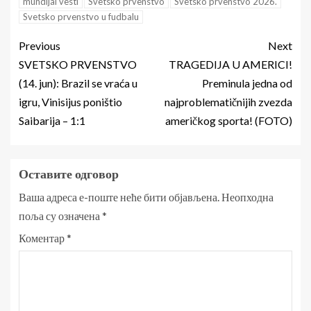
mundijal vesti
Svetsko prvenstvo
Svetsko prvenstvo 2026.
Svetsko prvenstvo u fudbalu
Previous
Next
SVETSKO PRVENSTVO
TRAGEDIJA U AMERICI!
(14. jun): Brazil se vraća u
Preminula jedna od
igru, Vinisijus poništio
najproblematičnijih zvezda
Saibarija – 1:1
američkog sporta! (FOTO)
Оставите одговор
Ваша адреса е-поште неће бити објављена.
Неопходна
поља су означена
*
Коментар
*