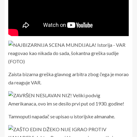
Zaista bizarna greška glavnog arbitra zbog čega je morao
da reaguje VAR.
Tamnoputi napadač se upisao u istorijske almanahe.