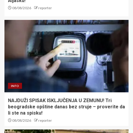
Aljasku!
08/08/2026
reporter
INFO
NAJDUŽI SPISAK ISKLJUČENJA U ZEMUNU! Tri
beogradske opštine danas bez struje – proverite da
li ste na spisku!
08/08/2026
reporter