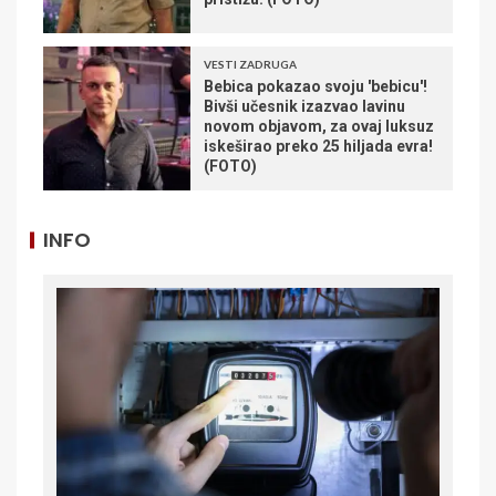
VESTI ZADRUGA
Bebica pokazao svoju 'bebicu'!
Bivši učesnik izazvao lavinu
novom objavom, za ovaj luksuz
iskeširao preko 25 hiljada evra!
(FOTO)
INFO