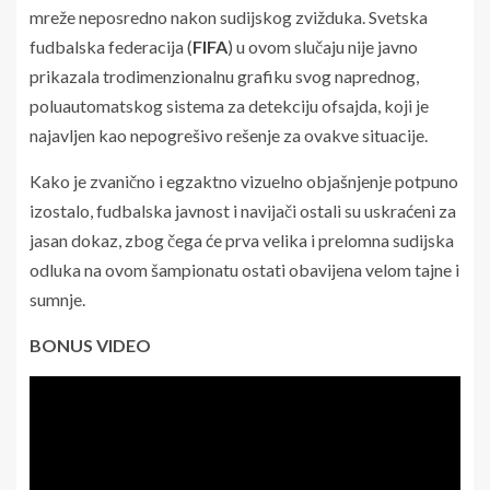
mreže neposredno nakon sudijskog zvižduka. Svetska
fudbalska federacija (
FIFA
) u ovom slučaju nije javno
prikazala trodimenzionalnu grafiku svog naprednog,
poluautomatskog sistema za detekciju ofsajda, koji je
najavljen kao nepogrešivo rešenje za ovakve situacije.
Kako je zvanično i egzaktno vizuelno objašnjenje potpuno
izostalo, fudbalska javnost i navijači ostali su uskraćeni za
jasan dokaz, zbog čega će prva velika i prelomna sudijska
odluka na ovom šampionatu ostati obavijena velom tajne i
sumnje.
BONUS VIDEO