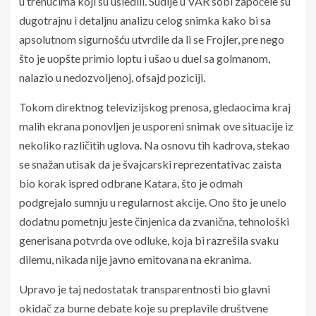
u trenucima koji su usledili. Sudije u VAR sobi započele su
dugotrajnu i detaljnu analizu celog snimka kako bi sa
apsolutnom sigurnošću utvrdile da li se Frojler, pre nego
što je uopšte primio loptu i ušao u duel sa golmanom,
nalazio u nedozvoljenoj, ofsajd poziciji.
Tokom direktnog televizijskog prenosa, gledaocima kraj
malih ekrana ponovljen je usporeni snimak ove situacije iz
nekoliko različitih uglova. Na osnovu tih kadrova, stekao
Some fans are puzzled by this
se snažan utisak da je švajcarski reprezentativac zaista
bio korak ispred odbrane Katara, što je odmah
Switzerland’s Remo Freuler ran on to a header and
was fouled by Qatar keeper Mahmud Abunada,
podgrejalo sumnju u regularnost akcije. Ono što je unelo
resulting in a penalty, which Breel Embolo scored
dodatnu pometnju jeste činjenica da zvanična, tehnološki
generisana potvrda ove odluke, koja bi razrešila svaku
But was that an offside in the build-up? Or is it just a
dilemu, nikada nije javno emitovana na ekranima.
trick of the angle?
pic.twitter.com/ehqHeFBx45
— Match of the Day (@BBCMOTD)
June 13, 2026
Upravo je taj nedostatak transparentnosti bio glavni
okidač za burne debate koje su preplavile društvene