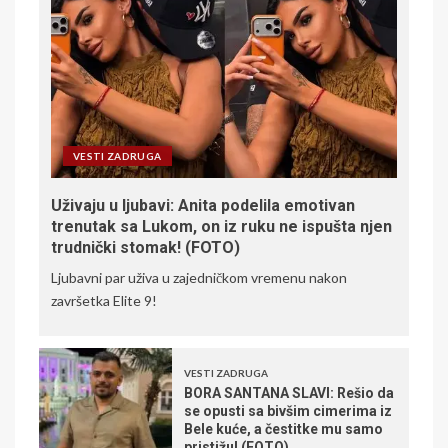
VESTI ZADRUGA
Uživaju u ljubavi: Anita podelila emotivan
trenutak sa Lukom, on iz ruku ne ispušta njen
trudnički stomak! (FOTO)
Ljubavni par uživa u zajedničkom vremenu nakon
završetka Elite 9!
VESTI ZADRUGA
BORA SANTANA SLAVI: Rešio da
se opusti sa bivšim cimerima iz
Bele kuće, a čestitke mu samo
pristižu! (FOTO)