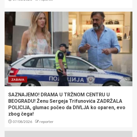
ZABAVA
SAZNAJEMO! DRAMA U TRŽNOM CENTRU U
BEOGRADU! Ženu Sergeja Trifunovića ZADRŽALA
POLICIJA, glumac počeo da DIVLJA ko oparen, evo
zbog čega!
07/08/2026
reporter