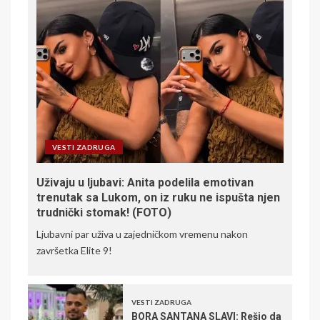
VESTI ZADRUGA
Uživaju u ljubavi: Anita podelila emotivan
trenutak sa Lukom, on iz ruku ne ispušta njen
trudnički stomak! (FOTO)
Ljubavni par uživa u zajedničkom vremenu nakon
završetka Elite 9!
VESTI ZADRUGA
BORA SANTANA SLAVI: Rešio da