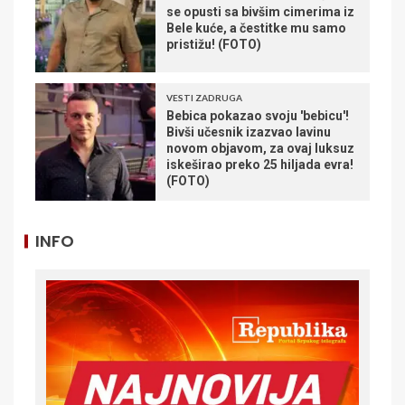
se opusti sa bivšim cimerima iz
Bele kuće, a čestitke mu samo
pristižu! (FOTO)
VESTI ZADRUGA
Bebica pokazao svoju 'bebicu'!
Bivši učesnik izazvao lavinu
novom objavom, za ovaj luksuz
iskeširao preko 25 hiljada evra!
(FOTO)
INFO