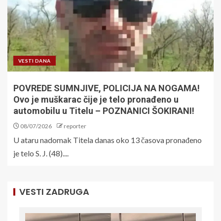
VESTI DANA
POVREDE SUMNJIVE, POLICIJA NA NOGAMA!
Ovo je muškarac čije je telo pronađeno u
automobilu u Titelu – POZNANICI ŠOKIRANI!
08/07/2026
reporter
U ataru nadomak Titela danas oko 13 časova pronađeno
je telo S. J. (48)....
VESTI ZADRUGA