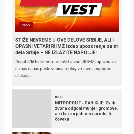
INFO
STIŽE NEVREME U OVE DELOVE SRBIJE, ALI I
OPASNI VETAR! RHMZ izdao upozorenje za tri
dela Srbije – NE IZLAZITE NAPOLJE!
Republički hidrometeorološki zavod (RHMZ) upozorava
da nas danas posle veoma toplog vremena popodne
očekuje...
INFO
MITROPOLIT JOANIKIJE: Zvuk
zvona odgoni munje i gromove,
ali i bure u jednom narodu ili
čoveku