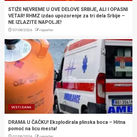
STIŽE NEVREME U OVE DELOVE SRBIJE, ALI I OPASNI
VETAR! RHMZ izdao upozorenje za tri dela Srbije –
NE IZLAZITE NAPOLJE!
07/08/2026
reporter
VESTI DANA
DRAMA U ČAČKU! Eksplodirala plinska boca – Hitna
pomoć na licu mesta!
07/08/2026
reporter