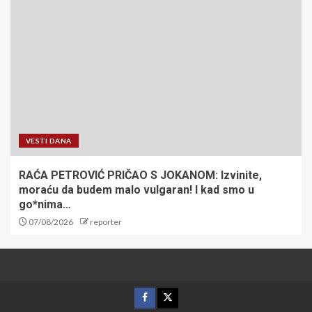
VESTI DANA
RAĆA PETROVIĆ PRIČAO S JOKANOM: Izvinite,
moraću da budem malo vulgaran! I kad smo u
go*nima…
07/08/2026
reporter