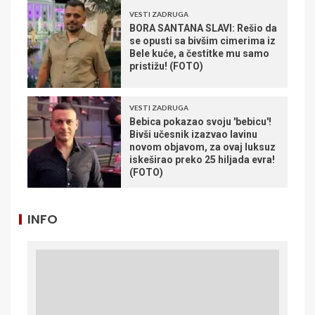
VESTI ZADRUGA
BORA SANTANA SLAVI: Rešio da
se opusti sa bivšim cimerima iz
Bele kuće, a čestitke mu samo
pristižu! (FOTO)
VESTI ZADRUGA
Bebica pokazao svoju 'bebicu'!
Bivši učesnik izazvao lavinu
novom objavom, za ovaj luksuz
iskeširao preko 25 hiljada evra!
(FOTO)
INFO