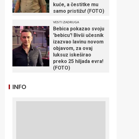
kuće, a čestitke mu
samo pristižu! (FOTO)
VESTI ZADRUGA
Bebica pokazao svoju
'bebicu'! Bivši učesnik
izazvao lavinu novom
objavom, za ovaj
luksuz iskeširao
preko 25 hiljada evra!
(FOTO)
INFO