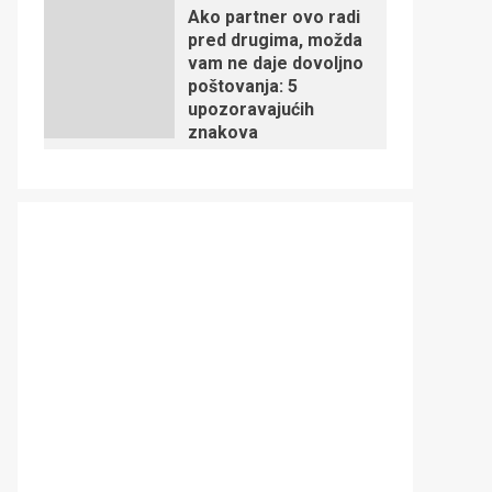
Ako partner ovo radi
pred drugima, možda
vam ne daje dovoljno
poštovanja: 5
upozoravajućih
znakova