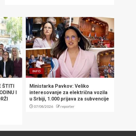
INFO
 ŠTITI
Ministarka Pavkov: Veliko
ODINU I
interesovanje za električna vozila
RŽI
u Srbiji, 1.000 prijava za subvencije
07/08/2026
reporter