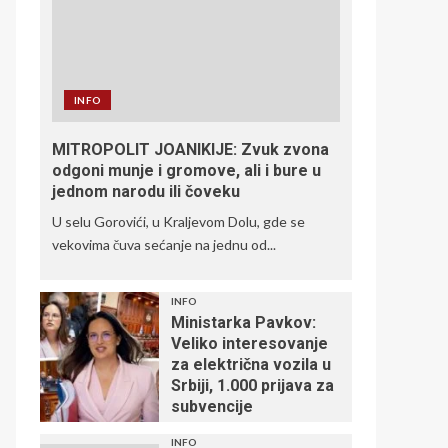
INFO
MITROPOLIT JOANIKIJE: Zvuk zvona
odgoni munje i gromove, ali i bure u
jednom narodu ili čoveku
U selu Gorovići, u Kraljevom Dolu, gde se
vekovima čuva sećanje na jednu od...
INFO
Ministarka Pavkov:
Veliko interesovanje
za električna vozila u
Srbiji, 1.000 prijava za
subvencije
INFO