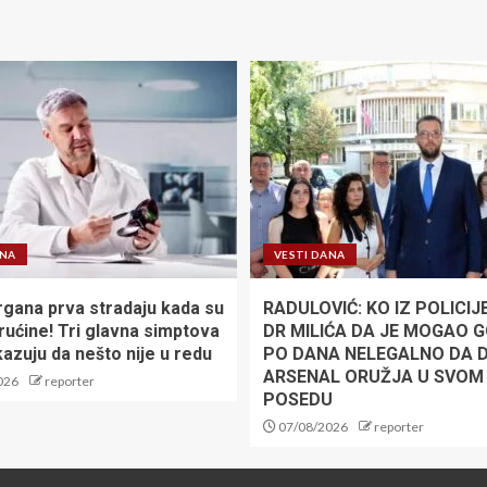
ANA
VESTI DANA
rgana prva stradaju kada su
RADULOVIĆ: KO IZ POLICIJE
rućine! Tri glavna simptova
DR MILIĆA DA JE MOGAO G
azuju da nešto nije u redu
PO DANA NELEGALNO DA D
ARSENAL ORUŽJA U SVOM
026
reporter
POSEDU
07/08/2026
reporter