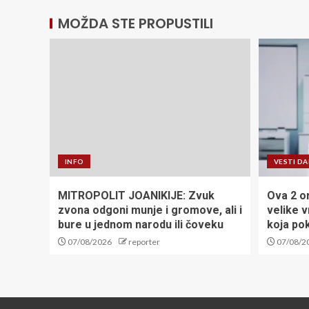
MOŽDA STE PROPUSTILI
INFO
VESTI D
MITROPOLIT JOANIKIJE: Zvuk
Ova 2 o
zvona odgoni munje i gromove, ali i
velike v
bure u jednom narodu ili čoveku
koja pok
07/08/2026
reporter
07/08/2