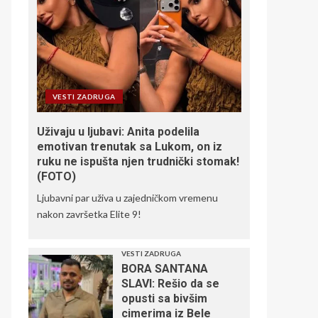
VESTI ZADRUGA
Uživaju u ljubavi: Anita podelila
emotivan trenutak sa Lukom, on iz
ruku ne ispušta njen trudnički stomak!
(FOTO)
Ljubavni par uživa u zajedničkom vremenu
nakon završetka Elite 9!
VESTI ZADRUGA
BORA SANTANA
SLAVI: Rešio da se
opusti sa bivšim
cimerima iz Bele