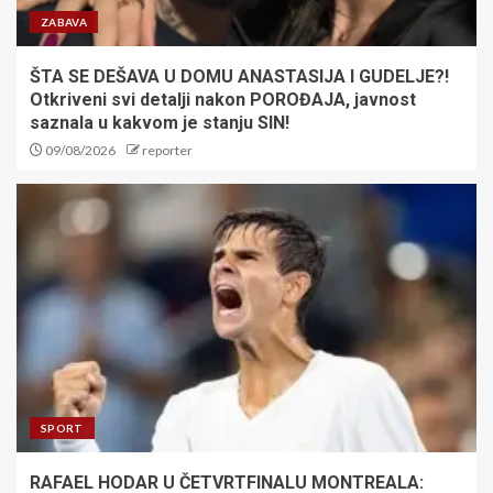
ZABAVA
ŠTA SE DEŠAVA U DOMU ANASTASIJA I GUDELJE?!
Otkriveni svi detalji nakon POROĐAJA, javnost
saznala u kakvom je stanju SIN!
09/08/2026
reporter
SPORT
RAFAEL HODAR U ČETVRTFINALU MONTREALA: