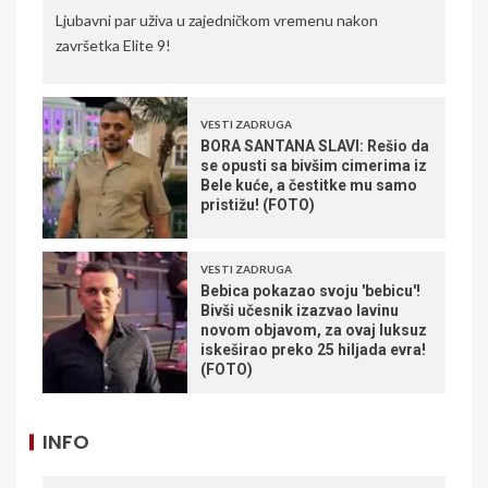
Ljubavni par uživa u zajedničkom vremenu nakon
završetka Elite 9!
VESTI ZADRUGA
BORA SANTANA SLAVI: Rešio da
se opusti sa bivšim cimerima iz
Bele kuće, a čestitke mu samo
pristižu! (FOTO)
VESTI ZADRUGA
Bebica pokazao svoju 'bebicu'!
Bivši učesnik izazvao lavinu
novom objavom, za ovaj luksuz
iskeširao preko 25 hiljada evra!
(FOTO)
INFO