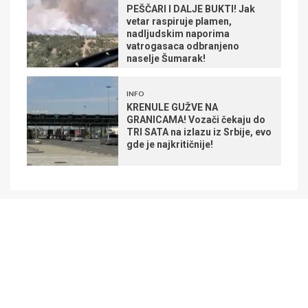
PEŠČARI I DALJE BUKTI! Jak
vetar raspiruje plamen,
nadljudskim naporima
vatrogasaca odbranjeno
naselje Šumarak!
INFO
KRENULE GUŽVE NA
GRANICAMA! Vozači čekaju do
TRI SATA na izlazu iz Srbije, evo
gde je najkritičnije!