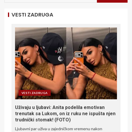
VESTI ZADRUGA
VESTI ZADRUGA
Uživaju u ljubavi: Anita podelila emotivan
trenutak sa Lukom, on iz ruku ne ispušta njen
trudnički stomak! (FOTO)
Ljubavni par uživa u zajedničkom vremenu nakon