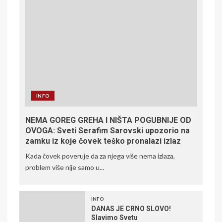
INFO
NEMA GOREG GREHA I NIŠTA POGUBNIJE OD
OVOGA: Sveti Serafim Sarovski upozorio na
zamku iz koje čovek teško pronalazi izlaz
Kada čovek poveruje da za njega više nema izlaza,
problem više nije samo u...
INFO
DANAS JE CRNO SLOVO!
Slavimo Svetu