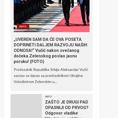
INFO
„UVEREN SAM DA ĆE OVA POSETA
DOPRINETI DALJEM RAZVOJU NAŠIH
ODNOSA!“ Vučić nakon svečanog
dočeka Zelenskog poslao jasnu
poruku! (FOTO)
Predsednik Republike Srbije Aleksandar Vučić
sastao se danas sa predsednikom Ukrajine
Volodimirom Zelenskim u...
INFO
ZAŠTO JE DRUGI PAD
OPASNIJI OD PRVOG?
Odgovor vladike