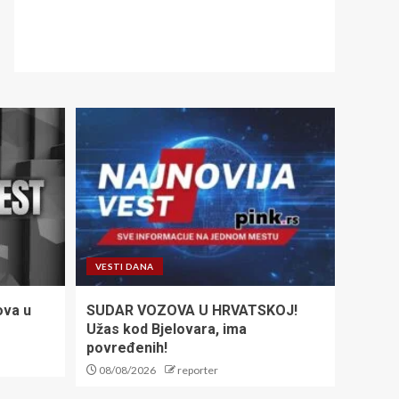
VESTI DANA
ova u
SUDAR VOZOVA U HRVATSKOJ!
Užas kod Bjelovara, ima
povređenih!
08/08/2026
reporter