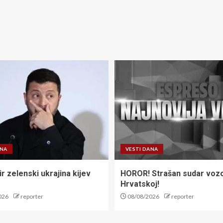
ANA
VESTI DANA
r zelenski ukrajina kijev
HOROR! Strašan sudar voz
Hrvatskoj!
026
reporter
08/08/2026
reporter