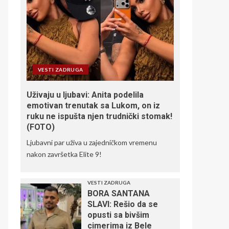
VESTI ZADRUGA
Uživaju u ljubavi: Anita podelila
emotivan trenutak sa Lukom, on iz
ruku ne ispušta njen trudnički stomak!
(FOTO)
Ljubavni par uživa u zajedničkom vremenu
nakon završetka Elite 9!
VESTI ZADRUGA
BORA SANTANA
SLAVI: Rešio da se
opusti sa bivšim
cimerima iz Bele