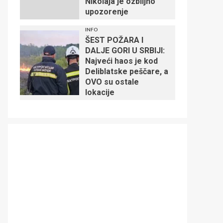
Nikolaja je ozbiljno
upozorenje
INFO
ŠEST POŽARA I
DALJE GORI U SRBIJI:
Najveći haos je kod
Deliblatske peščare, a
OVO su ostale
lokacije