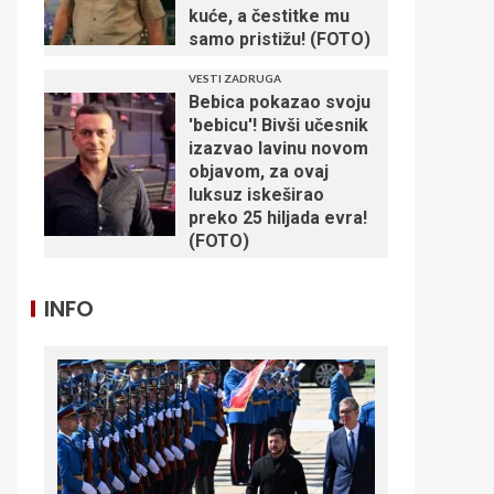
kuće, a čestitke mu
samo pristižu! (FOTO)
VESTI ZADRUGA
Bebica pokazao svoju
'bebicu'! Bivši učesnik
izazvao lavinu novom
objavom, za ovaj
luksuz iskeširao
preko 25 hiljada evra!
(FOTO)
INFO