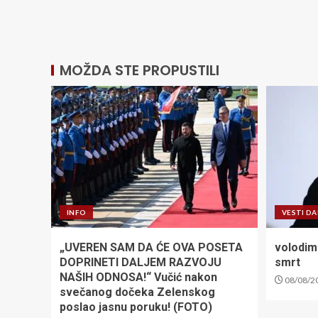
MOŽDA STE PROPUSTILI
INFO
VESTI D
„UVEREN SAM DA ĆE OVA POSETA
volodimi
DOPRINETI DALJEM RAZVOJU
smrt
NAŠIH ODNOSA!“ Vučić nakon
08/08/2
svečanog dočeka Zelenskog
poslao jasnu poruku! (FOTO)