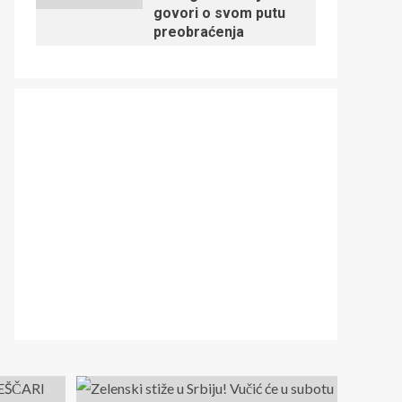
govori o svom putu
preobraćenja