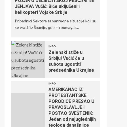
POŽAR U DELIBLATSKOJ PEŠČARI NE
JENJAVA Vučić: Biće uključeni i
helikopteri Vojske Srbije
Pripadnici Sektora za vanredne situacije koji su
se vratili iz Španije, gde su pomagali...
INFO
Zelenski stiže u
Srbiju! Vučić će u
subotu ugostiti
predsednika Ukrajine
INFO
AMERIKANAC IZ
PROTESTANTSKE
PORODICE PREŠAO U
PRAVOSLAVLJE I
POSTAO SVEŠTENIK:
Jedan od najuglednijih
teologa današnjice