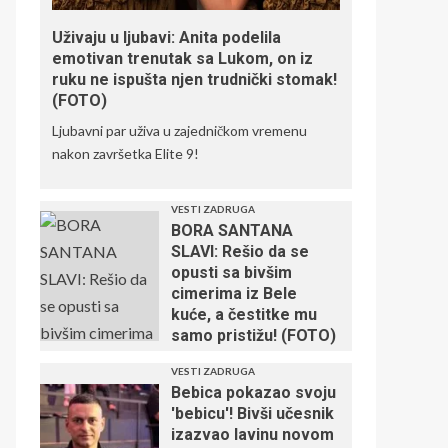
Uživaju u ljubavi: Anita podelila
emotivan trenutak sa Lukom, on iz
ruku ne ispušta njen trudnički stomak!
(FOTO)
Ljubavni par uživa u zajedničkom vremenu
nakon završetka Elite 9!
VESTI ZADRUGA
BORA SANTANA
SLAVI: Rešio da se
opusti sa bivšim
cimerima iz Bele
kuće, a čestitke mu
samo pristižu! (FOTO)
VESTI ZADRUGA
Bebica pokazao svoju
'bebicu'! Bivši učesnik
izazvao lavinu novom