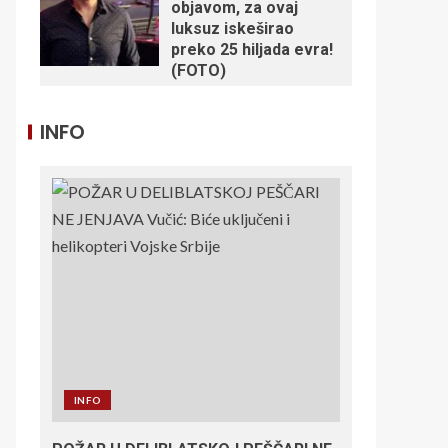
objavom, za ovaj
luksuz iskeširao
preko 25 hiljada evra!
(FOTO)
INFO
INFO