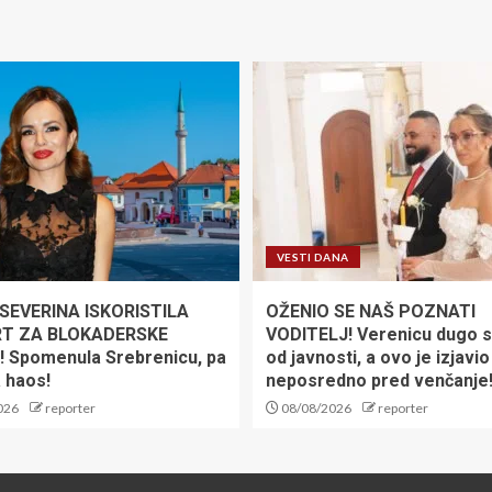
VESTI DANA
SEVERINA ISKORISTILA
OŽENIO SE NAŠ POZNATI
T ZA BLOKADERSKE
VODITELJ! Verenicu dugo s
 Spomenula Srebrenicu, pa
od javnosti, a ovo je izjavio
a haos!
neposredno pred venčanje
026
reporter
08/08/2026
reporter