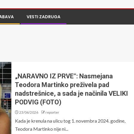
ABAVA
VESTI ZADRUGA
„NARAVNO IZ PRVE“: Nasmejana
Teodora Martinko preživela pad
nadstrešnice, a sada je načinila VELIKI
PODVIG (FOTO)
23/06/2026
reporter
Kada je krenula na ulicu tog 1. novembra 2024. godine,
Teodora Martinko nije ni...