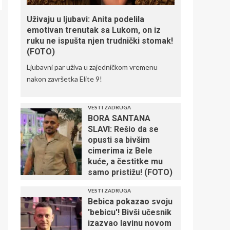
Uživaju u ljubavi: Anita podelila
emotivan trenutak sa Lukom, on iz
ruku ne ispušta njen trudnički stomak!
(FOTO)
Ljubavni par uživa u zajedničkom vremenu
nakon završetka Elite 9!
VESTI ZADRUGA
BORA SANTANA
SLAVI: Rešio da se
opusti sa bivšim
cimerima iz Bele
kuće, a čestitke mu
samo pristižu! (FOTO)
VESTI ZADRUGA
Bebica pokazao svoju
'bebicu'! Bivši učesnik
izazvao lavinu novom