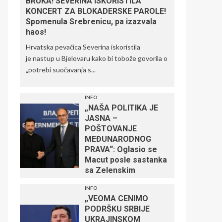
BRUKA! SEVERINA ISKORISTILA
KONCERT ZA BLOKADERSKE PAROLE!
Spomenula Srebrenicu, pa izazvala
haos!
Hrvatska pevačica Severina iskoristila
je nastup u Bjelovaru kako bi tobože govorila o
„potrebi suočavanja s...
INFO
„NAŠA POLITIKA JE
JASNA –
POŠTOVANJE
MEĐUNARODNOG
PRAVA“: Oglasio se
Macut posle sastanka
sa Zelenskim
INFO
„VEOMA CENIMO
PODRŠKU SRBIJE
UKRAJINSKOM