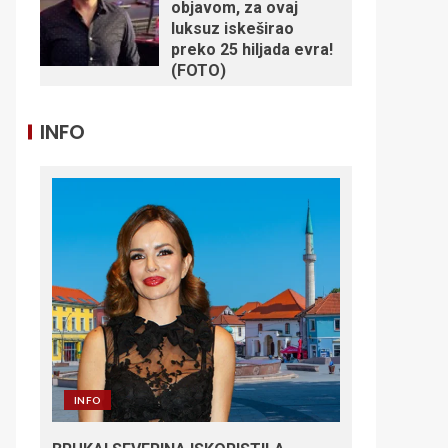
objavom, za ovaj
luksuz iskeširao
preko 25 hiljada evra!
(FOTO)
INFO
INFO