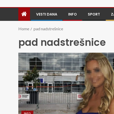
VESTI DANA
INFO
SPORT
Z
Home
pad nadstrešnice
pad nadstrešnice
INFO