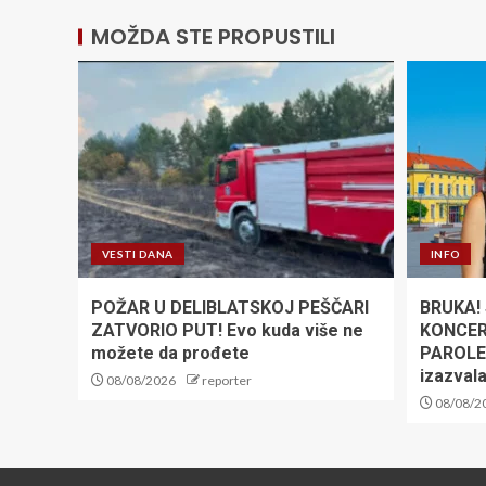
MOŽDA STE PROPUSTILI
VESTI DANA
INFO
POŽAR U DELIBLATSKOJ PEŠČARI
BRUKA! 
ZATVORIO PUT! Evo kuda više ne
KONCER
možete da prođete
PAROLE!
izazval
08/08/2026
reporter
08/08/2