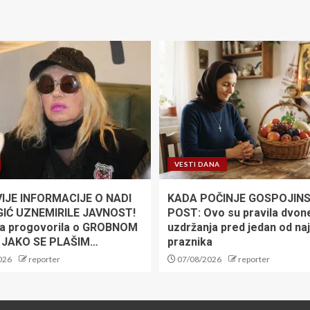
VESTI DANA
IJE INFORMACIJE O NADI
KADA POČINJE GOSPOJINS
IĆ UZNEMIRILE JAVNOST!
POST: Ovo su pravila dvon
a progovorila o GROBNOM
uzdržanja pred jedan od na
 JAKO SE PLAŠIM…
praznika
026
reporter
07/08/2026
reporter