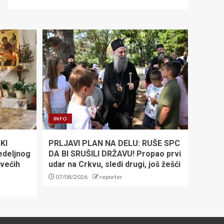
INFO
KI
PRLJAVI PLAN NA DELU: RUŠE SPC
edeljnog
DA BI SRUŠILI DRŽAVU! Propao prvi
jvećih
udar na Crkvu, sledi drugi, još žešći
07/08/2026
reporter