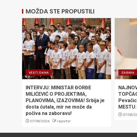
MOŽDA STE PROPUSTILI
VESTI DANA
ZABAVA
INTERVJU: MINISTAR ĐORĐE
NAJNOV
MILIĆEVIĆ O PROJEKTIMA,
TOPČAG
PLANOVIMA, IZAZOVIMA! Srbija je
Pevačic
dosta ćutala, mir ne može da
MESTU:
počiva na zaboravu!
07/08/2
07/08/2026
reporter