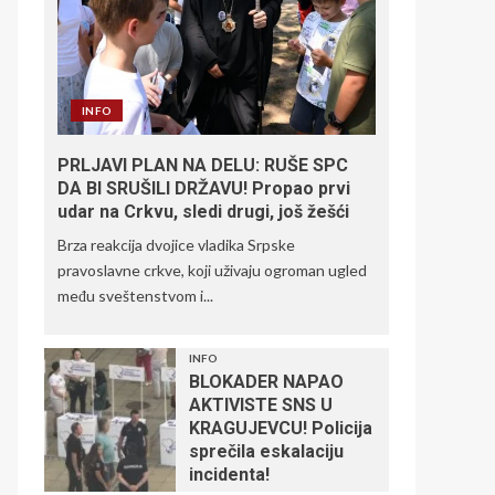
INFO
PRLJAVI PLAN NA DELU: RUŠE SPC
DA BI SRUŠILI DRŽAVU! Propao prvi
udar na Crkvu, sledi drugi, još žešći
Brza reakcija dvojice vladika Srpske
pravoslavne crkve, koji uživaju ogroman ugled
među sveštenstvom i...
INFO
BLOKADER NAPAO
AKTIVISTE SNS U
KRAGUJEVCU! Policija
sprečila eskalaciju
incidenta!