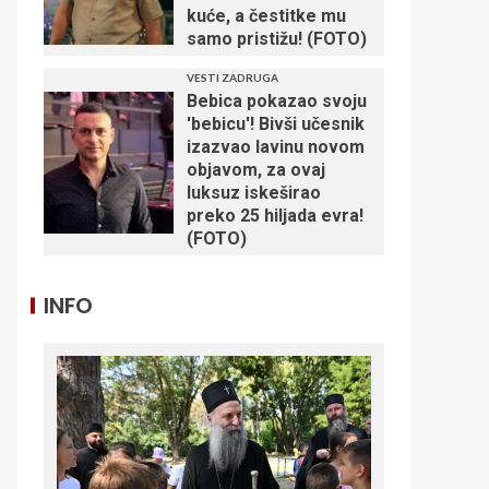
kuće, a čestitke mu
samo pristižu! (FOTO)
VESTI ZADRUGA
Bebica pokazao svoju
'bebicu'! Bivši učesnik
izazvao lavinu novom
objavom, za ovaj
luksuz iskeširao
preko 25 hiljada evra!
(FOTO)
INFO