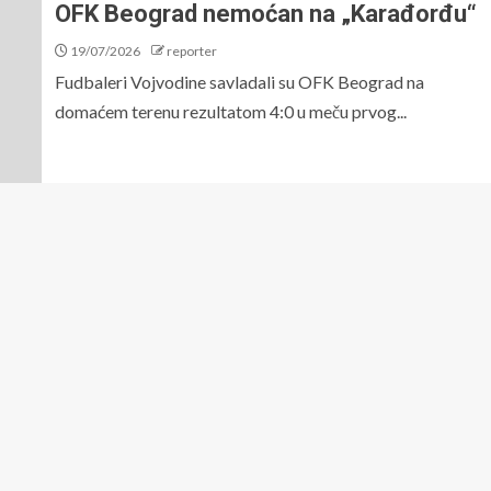
OFK Beograd nemoćan na „Karađorđu“
19/07/2026
reporter
Fudbaleri Vojvodine savladali su OFK Beograd na
domaćem terenu rezultatom 4:0 u meču prvog...