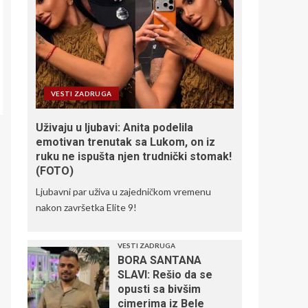
VESTI ZADRUGA
Uživaju u ljubavi: Anita podelila
emotivan trenutak sa Lukom, on iz
ruku ne ispušta njen trudnički stomak!
(FOTO)
Ljubavni par uživa u zajedničkom vremenu
nakon završetka Elite 9!
VESTI ZADRUGA
BORA SANTANA
SLAVI: Rešio da se
opusti sa bivšim
cimerima iz Bele