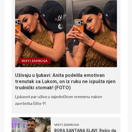
VESTI ZADRUGA
Uživaju u ljubavi: Anita podelila emotivan
trenutak sa Lukom, on iz ruku ne ispušta njen
trudnički stomak! (FOTO)
Ljubavni par uživa u zajedničkom vremenu nakon
završetka Elite 9!
VESTI ZADRUGA
BORA SANTANA SLAVI: Rešio da