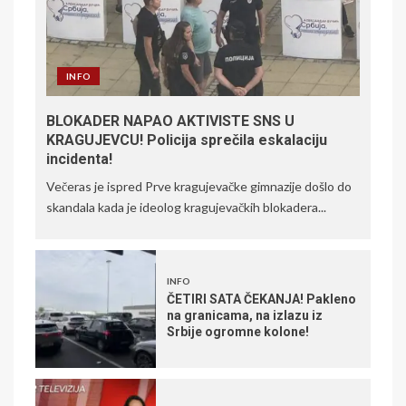
INFO
BLOKADER NAPAO AKTIVISTE SNS U
KRAGUJEVCU! Policija sprečila eskalaciju
incidenta!
Večeras je ispred Prve kragujevačke gimnazije došlo do
skandala kada je ideolog kragujevačkih blokadera...
INFO
ČETIRI SATA ČEKANJA! Pakleno
na granicama, na izlazu iz
Srbije ogromne kolone!