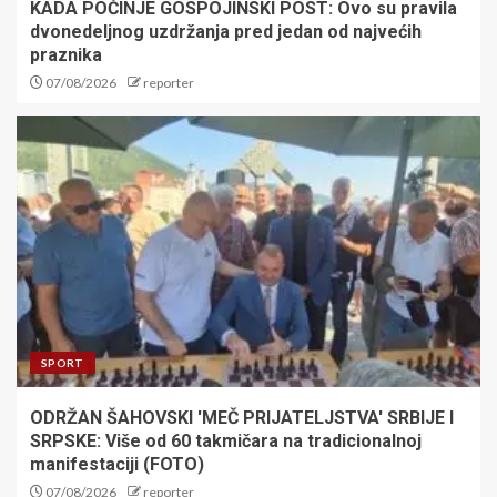
KADA POČINJE GOSPOJINSKI POST: Ovo su pravila
dvonedeljnog uzdržanja pred jedan od najvećih
praznika
07/08/2026
reporter
SPORT
ODRŽAN ŠAHOVSKI 'MEČ PRIJATELJSTVA' SRBIJE I
SRPSKE: Više od 60 takmičara na tradicionalnoj
manifestaciji (FOTO)
07/08/2026
reporter