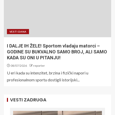
VESTI DANA
I DALJE IH ŽELE! Sportom vladaju matorci –
GODINE SU BUKVALNO SAMO BROJ, ALI SAMO
KADA SU ONI U PITANJU!
08/07/2026
reporter
U eri kada su intenzitet, brzina i fizički napori u
profesionalnom sportu dostigli istorijski...
VESTI ZADRUGA