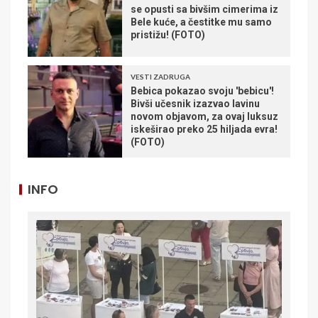
se opusti sa bivšim cimerima iz
Bele kuće, a čestitke mu samo
pristižu! (FOTO)
VESTI ZADRUGA
Bebica pokazao svoju 'bebicu'!
Bivši učesnik izazvao lavinu
novom objavom, za ovaj luksuz
iskeširao preko 25 hiljada evra!
(FOTO)
INFO