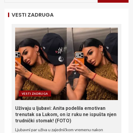
VESTI ZADRUGA
VESTI ZADRUGA
Uživaju u ljubavi: Anita podelila emotivan
trenutak sa Lukom, on iz ruku ne ispušta njen
trudnički stomak! (FOTO)
Ljubavni par uživa u zajedničkom vremenu nakon