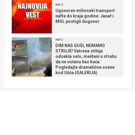
INFO
Ugovoren milionski transport
nafte do kraja godine: Janaf i
MOL postigli dogovor
INFO
DIM NAS GUŠI, NEMAMO
STRUJE! Vatrena stihija
odsekla selo, meštani u strahu
da ne ostanu bez kuća:
Pogledajte dramatične scene
kod Ušća (GALERIJA)