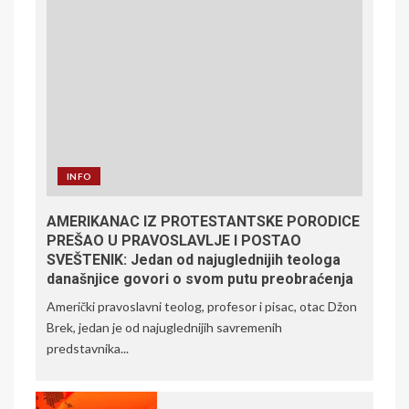
INFO
AMERIKANAC IZ PROTESTANTSKE PORODICE
PREŠAO U PRAVOSLAVLJE I POSTAO
SVEŠTENIK: Jedan od najuglednijih teologa
današnjice govori o svom putu preobraćenja
Američki pravoslavni teolog, profesor i pisac, otac Džon
Brek, jedan je od najuglednijih savremenih
predstavnika...