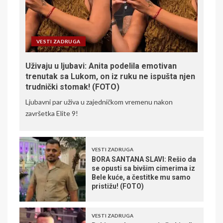
VESTI ZADRUGA
Uživaju u ljubavi: Anita podelila emotivan
trenutak sa Lukom, on iz ruku ne ispušta njen
trudnički stomak! (FOTO)
Ljubavni par uživa u zajedničkom vremenu nakon
završetka Elite 9!
VESTI ZADRUGA
BORA SANTANA SLAVI: Rešio da
se opusti sa bivšim cimerima iz
Bele kuće, a čestitke mu samo
pristižu! (FOTO)
VESTI ZADRUGA