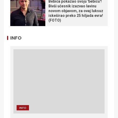
Bebica pokazao svoju 'bebicu'!
Bivši učesnik izazvao lavinu
novom objavom, za ovaj luksuz
iskeširao preko 25 hiljada evra!
(FOTO)
INFO
INFO