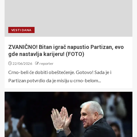
VESTI DANA
ZVANIČNO! Bitan igrač napustio Partizan, evo
gde nastavlja karijeru! (FOTO)
22/06/2026
reporter
Crno-beli će dobiti obeštećenje. Gotovo! Sada je i
Partizan potvrdio da je misiju u crno-belom...