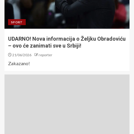
SPORT
UDARNO! Nova informacija o Željku Obradoviću
– ovo će zanimati sve u Srbiji!
21/06/2026
reporter
Zakazano!