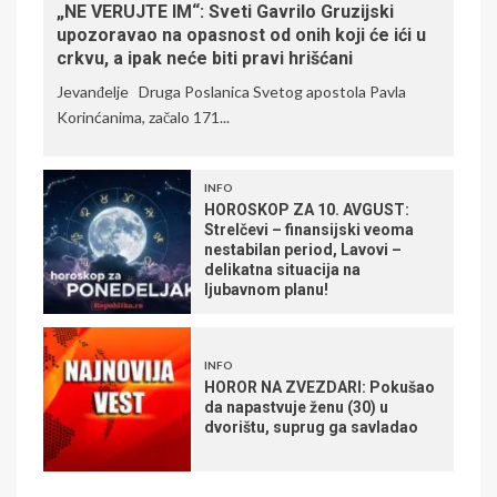
„NE VERUJTE IM“: Sveti Gavrilo Gruzijski
upozoravao na opasnost od onih koji će ići u
crkvu, a ipak neće biti pravi hrišćani
Jevanđelje Druga Poslanica Svetog apostola Pavla
Korinćanima, začalo 171...
INFO
HOROSKOP ZA 10. AVGUST:
Strelčevi – finansijski veoma
nestabilan period, Lavovi –
delikatna situacija na
ljubavnom planu!
INFO
HOROR NA ZVEZDARI: Pokušao
da napastvuje ženu (30) u
dvorištu, suprug ga savladao