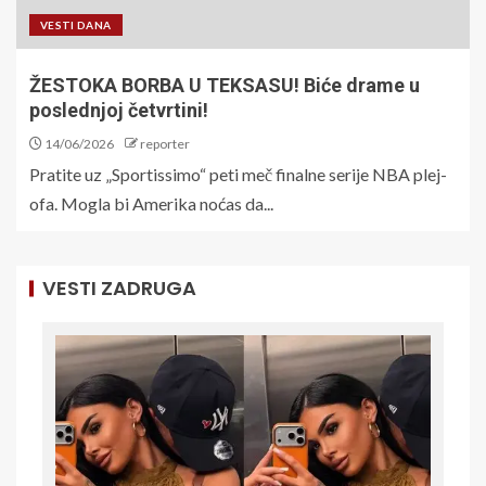
VESTI DANA
ŽESTOKA BORBA U TEKSASU! Biće drame u
poslednjoj četvrtini!
14/06/2026
reporter
Pratite uz „Sportissimo“ peti meč finalne serije NBA plej-
ofa. Mogla bi Amerika noćas da...
VESTI ZADRUGA