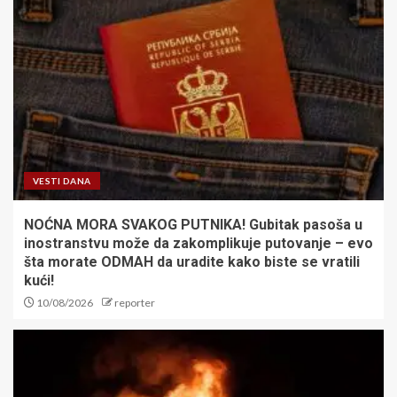
VESTI DANA
NOĆNA MORA SVAKOG PUTNIKA! Gubitak pasoša u
inostranstvu može da zakomplikuje putovanje – evo
šta morate ODMAH da uradite kako biste se vratili
kući!
10/08/2026
reporter