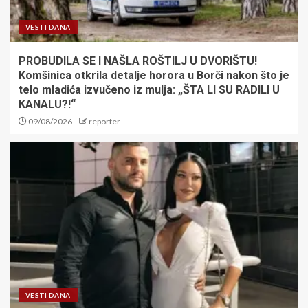
VESTI DANA
PROBUDILA SE I NAŠLA ROŠTILJ U DVORIŠTU!
Komšinica otkrila detalje horora u Borči nakon što je
telo mladića izvučeno iz mulja: „ŠTA LI SU RADILI U
KANALU?!“
09/08/2026
reporter
VESTI DANA