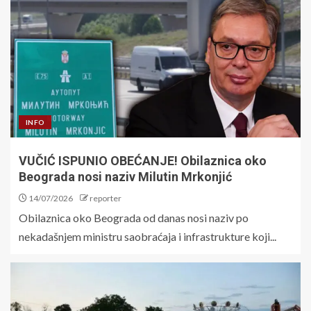
INFO
VUČIĆ ISPUNIO OBEĆANJE! Obilaznica oko
Beograda nosi naziv Milutin Mrkonjić
14/07/2026
reporter
Obilaznica oko Beograda od danas nosi naziv po
nekadašnjem ministru saobraćaja i infrastrukture koji...