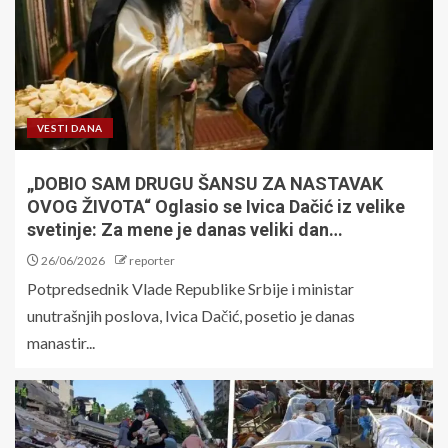
VESTI DANA
„DOBIO SAM DRUGU ŠANSU ZA NASTAVAK
OVOG ŽIVOTA“ Oglasio se Ivica Dačić iz velike
svetinje: Za mene je danas veliki dan…
26/06/2026
reporter
Potpredsednik Vlade Republike Srbije i ministar
unutrašnjih poslova, Ivica Dačić, posetio je danas
manastir...