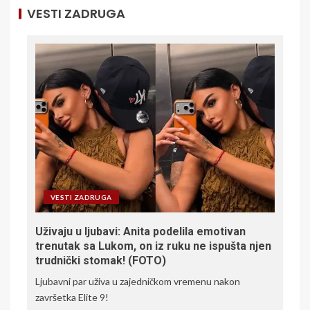
VESTI ZADRUGA
VESTI ZADRUGA
Uživaju u ljubavi: Anita podelila emotivan
trenutak sa Lukom, on iz ruku ne ispušta njen
trudnički stomak! (FOTO)
Ljubavni par uživa u zajedničkom vremenu nakon
završetka Elite 9!