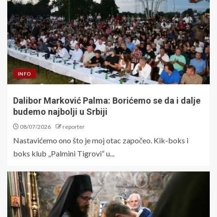
INFO
Dalibor Marković Palma: Borićemo se da i dalje
budemo najbolji u Srbiji
08/07/2026
reporter
Nastavićemo ono što je moj otac započeo. Kik-boks i
boks klub „Palmini Tigrovi“ u...