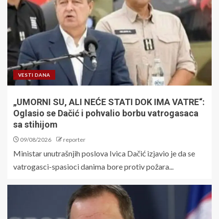
VESTI DANA
„UMORNI SU, ALI NEĆE STATI DOK IMA VATRE“:
Oglasio se Dačić i pohvalio borbu vatrogasaca
sa stihijom
09/08/2026
reporter
Ministar unutrašnjih poslova Ivica Dačić izjavio je da se
vatrogasci-spasioci danima bore protiv požara...