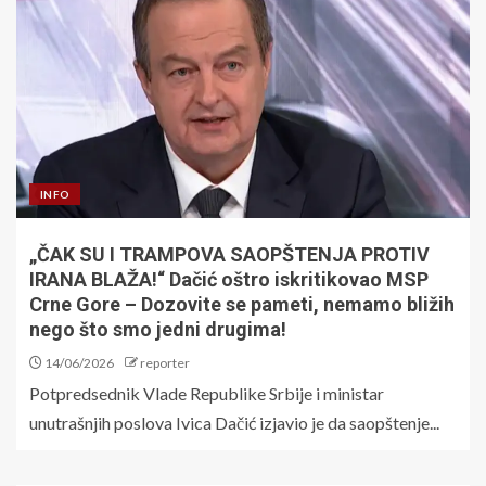
INFO
„ČAK SU I TRAMPOVA SAOPŠTENJA PROTIV
IRANA BLAŽA!“ Dačić oštro iskritikovao MSP
Crne Gore – Dozovite se pameti, nemamo bližih
nego što smo jedni drugima!
14/06/2026
reporter
Potpredsednik Vlade Republike Srbije i ministar
unutrašnjih poslova Ivica Dačić izjavio je da saopštenje...