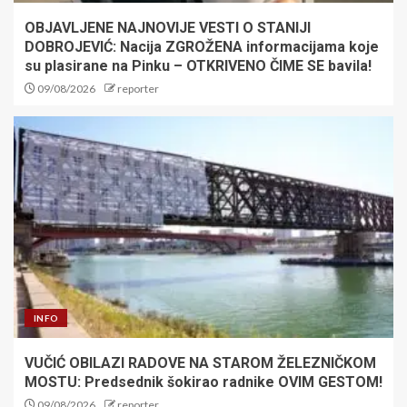
OBJAVLJENE NAJNOVIJE VESTI O STANIJI
DOBROJEVIĆ: Nacija ZGROŽENA informacijama koje
su plasirane na Pinku – OTKRIVENO ČIME SE bavila!
09/08/2026
reporter
INFO
VUČIĆ OBILAZI RADOVE NA STAROM ŽELEZNIČKOM
MOSTU: Predsednik šokirao radnike OVIM GESTOM!
09/08/2026
reporter