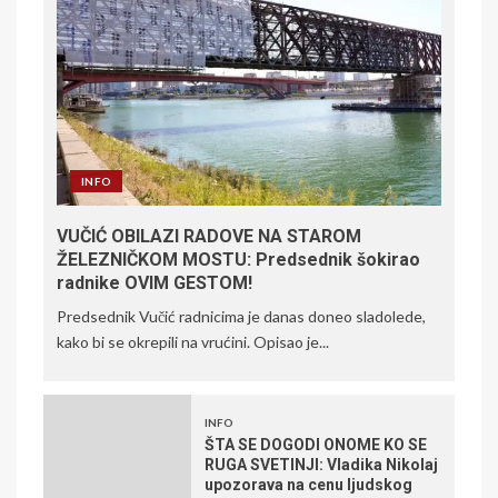
INFO
VUČIĆ OBILAZI RADOVE NA STAROM
ŽELEZNIČKOM MOSTU: Predsednik šokirao
radnike OVIM GESTOM!
Predsednik Vučić radnicima je danas doneo sladolede,
kako bi se okrepili na vrućini. Opisao je...
INFO
ŠTA SE DOGODI ONOME KO SE
RUGA SVETINJI: Vladika Nikolaj
upozorava na cenu ljudskog