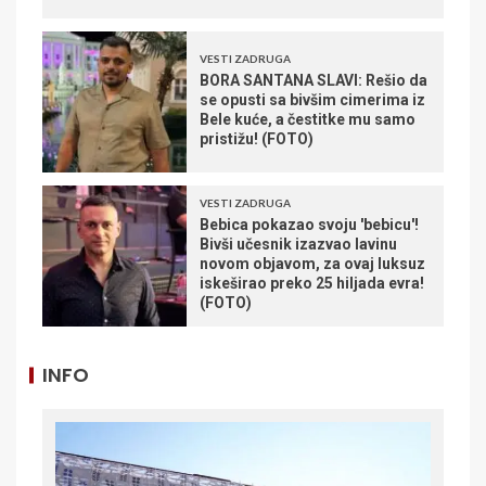
VESTI ZADRUGA
BORA SANTANA SLAVI: Rešio da
se opusti sa bivšim cimerima iz
Bele kuće, a čestitke mu samo
pristižu! (FOTO)
VESTI ZADRUGA
Bebica pokazao svoju 'bebicu'!
Bivši učesnik izazvao lavinu
novom objavom, za ovaj luksuz
iskeširao preko 25 hiljada evra!
(FOTO)
INFO