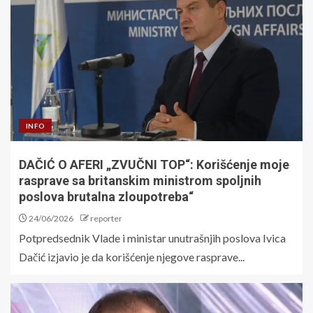
INFO
DAČIĆ O AFERI „ZVUČNI TOP“: Korišćenje moje
rasprave sa britanskim ministrom spoljnih
poslova brutalna zloupotreba“
24/06/2026
reporter
Potpredsednik Vlade i ministar unutrašnjih poslova Ivica
Dačić izjavio je da korišćenje njegove rasprave...