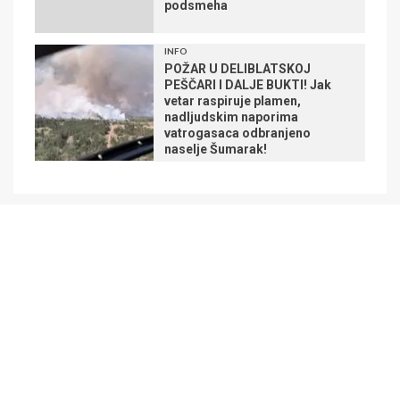
podsmeha
INFO
POŽAR U DELIBLATSKOJ
PEŠČARI I DALJE BUKTI! Jak
vetar raspiruje plamen,
nadljudskim naporima
vatrogasaca odbranjeno
naselje Šumarak!