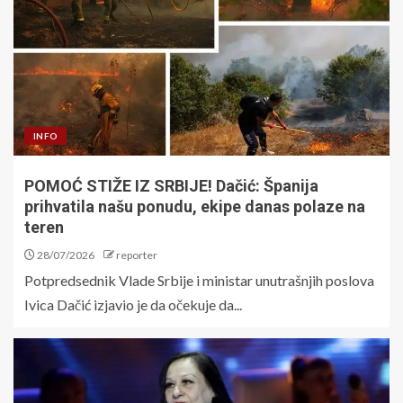
INFO
POMOĆ STIŽE IZ SRBIJE! Dačić: Španija
prihvatila našu ponudu, ekipe danas polaze na
teren
28/07/2026
reporter
Potpredsednik Vlade Srbije i ministar unutrašnjih poslova
Ivica Dačić izjavio je da očekuje da...