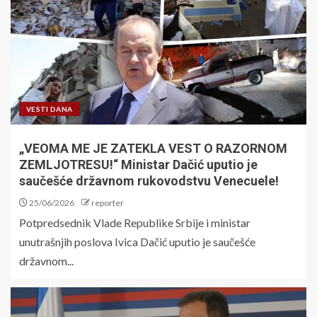
VESTI DANA
„VEOMA ME JE ZATEKLA VEST O RAZORNOM
ZEMLJOTRESU!“ Ministar Dačić uputio je
saučešće državnom rukovodstvu Venecuele!
25/06/2026
reporter
Potpredsednik Vlade Republike Srbije i ministar
unutrašnjih poslova Ivica Dačić uputio je saučešće
državnom...