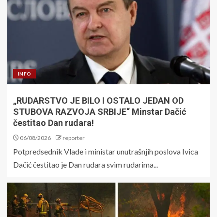
INFO
„RUDARSTVO JE BILO I OSTALO JEDAN OD
STUBOVA RAZVOJA SRBIJE“ Minstar Dačić
čestitao Dan rudara!
06/08/2026
reporter
Potpredsednik Vlade i ministar unutrašnjih poslova Ivica
Dačić čestitao je Dan rudara svim rudarima...