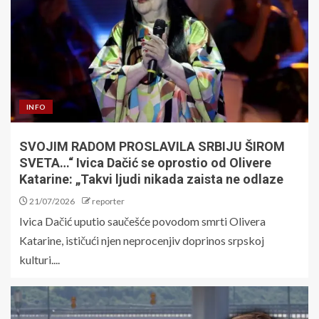
INFO
SVOJIM RADOM PROSLAVILA SRBIJU ŠIROM
SVETA…“ Ivica Dačić se oprostio od Olivere
Katarine: „Takvi ljudi nikada zaista ne odlaze
21/07/2026
reporter
Ivica Dačić uputio saučešće povodom smrti Olivera
Katarine, ističući njen neprocenjiv doprinos srpskoj
kulturi....