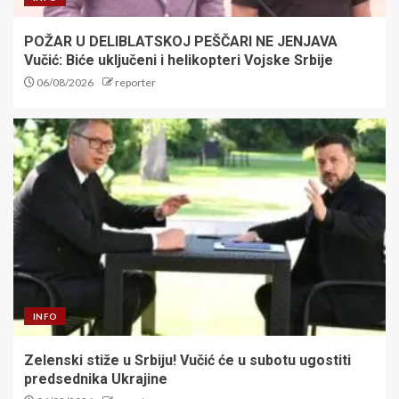
POŽAR U DELIBLATSKOJ PEŠČARI NE JENJAVA
Vučić: Biće uključeni i helikopteri Vojske Srbije
06/08/2026
reporter
INFO
Zelenski stiže u Srbiju! Vučić će u subotu ugostiti
predsednika Ukrajine