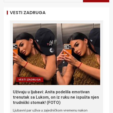
VESTI ZADRUGA
VESTI ZADRUGA
Uživaju u ljubavi: Anita podelila emotivan
trenutak sa Lukom, on iz ruku ne ispušta njen
trudnički stomak! (FOTO)
Ljubavni par uživa u zajedničkom vremenu nakon