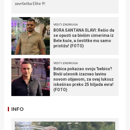
završetka Elite 9!
VESTI ZADRUGA
BORA SANTANA SLAVI: Rešio da
se opusti sa bivšim cimerima iz
Bele kuće, a čestitke mu samo
pristižu! (FOTO)
VESTI ZADRUGA
Bebica pokazao svoju 'bebicu'!
Bivši učesnik izazvao lavinu
novom objavom, za ovaj luksuz
iskeširao preko 25 hiljada evra!
(FOTO)
INFO