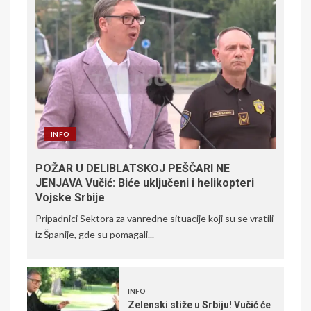
INFO
POŽAR U DELIBLATSKOJ PEŠČARI NE
JENJAVA Vučić: Biće uključeni i helikopteri
Vojske Srbije
Pripadnici Sektora za vanredne situacije koji su se vratili
iz Španije, gde su pomagali...
INFO
Zelenski stiže u Srbiju! Vučić će