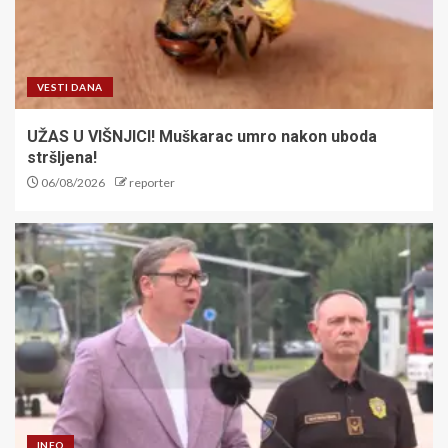
VESTI DANA
UŽAS U VIŠNJICI! Muškarac umro nakon uboda
stršljena!
06/08/2026
reporter
INFO