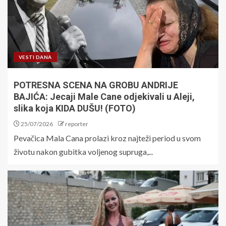
VESTI DANA
POTRESNA SCENA NA GROBU ANDRIJE
BAJIĆA: Jecaji Male Cane odjekivali u Aleji,
slika koja KIDA DUŠU! (FOTO)
25/07/2026
reporter
Pevačica Mala Cana prolazi kroz najteži period u svom
životu nakon gubitka voljenog supruga,...