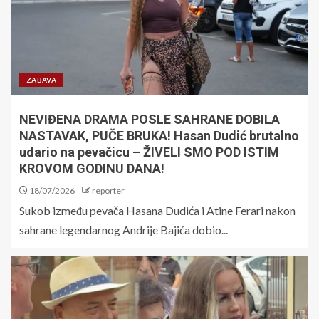
ZABAVA
NEVIĐENA DRAMA POSLE SAHRANE DOBILA
NASTAVAK, PUČE BRUKA! Hasan Dudić brutalno
udario na pevačicu – ŽIVELI SMO POD ISTIM
KROVOM GODINU DANA!
18/07/2026
reporter
Sukob između pevača Hasana Dudića i Atine Ferari nakon
sahrane legendarnog Andrije Bajića dobio...