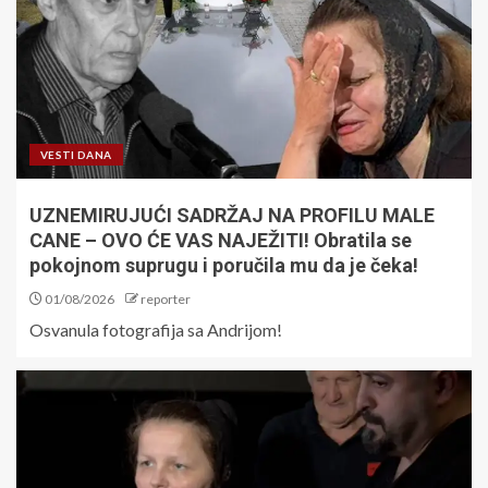
VESTI DANA
UZNEMIRUJUĆI SADRŽAJ NA PROFILU MALE
CANE – OVO ĆE VAS NAJEŽITI! Obratila se
pokojnom suprugu i poručila mu da je čeka!
01/08/2026
reporter
Osvanula fotografija sa Andrijom!