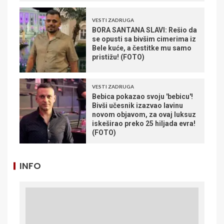
VESTI ZADRUGA
BORA SANTANA SLAVI: Rešio da
se opusti sa bivšim cimerima iz
Bele kuće, a čestitke mu samo
pristižu! (FOTO)
VESTI ZADRUGA
Bebica pokazao svoju 'bebicu'!
Bivši učesnik izazvao lavinu
novom objavom, za ovaj luksuz
iskeširao preko 25 hiljada evra!
(FOTO)
INFO