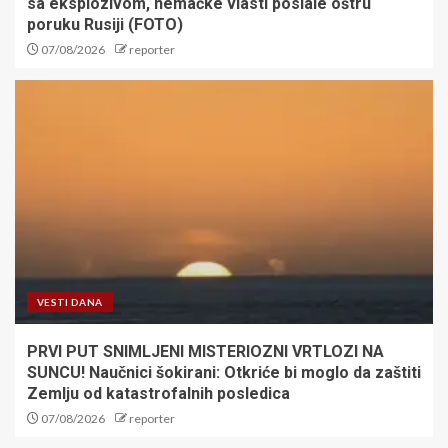
sa eksplozivom, nemačke vlasti poslale oštru
poruku Rusiji (FOTO)
07/08/2026
reporter
VESTI DANA
PRVI PUT SNIMLJENI MISTERIOZNI VRTLOZI NA
SUNCU! Naučnici šokirani: Otkriće bi moglo da zaštiti
Zemlju od katastrofalnih posledica
07/08/2026
reporter