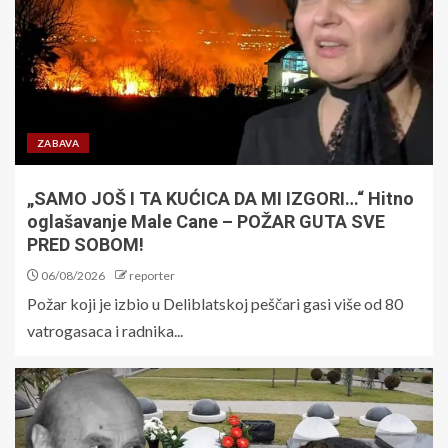
ZABAVA
„SAMO JOŠ I TA KUĆICA DA MI IZGORI…“ Hitno
oglašavanje Male Cane – POŽAR GUTA SVE
PRED SOBOM!
06/08/2026
reporter
Požar koji je izbio u Deliblatskoj peščari gasi više od 80
vatrogasaca i radnika...