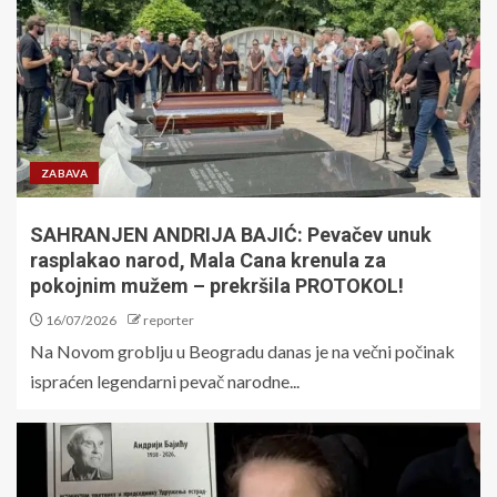
ZABAVA
SAHRANJEN ANDRIJA BAJIĆ: Pevačev unuk
rasplakao narod, Mala Cana krenula za
pokojnim mužem – prekršila PROTOKOL!
16/07/2026
reporter
Na Novom groblju u Beogradu danas je na večni počinak
ispraćen legendarni pevač narodne...