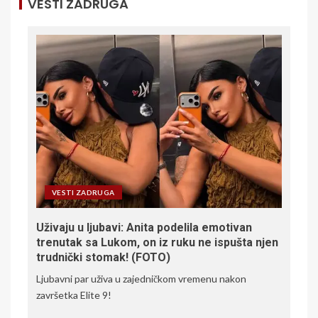
VESTI ZADRUGA
VESTI ZADRUGA
Uživaju u ljubavi: Anita podelila emotivan
trenutak sa Lukom, on iz ruku ne ispušta njen
trudnički stomak! (FOTO)
Ljubavni par uživa u zajedničkom vremenu nakon
završetka Elite 9!