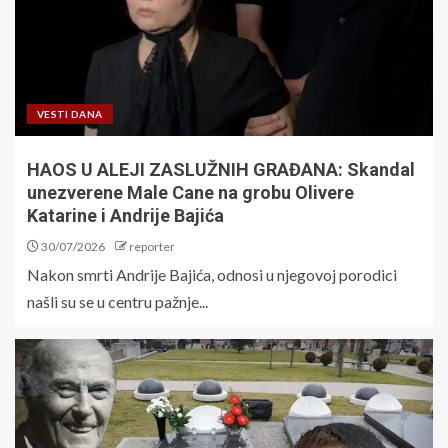
VESTI DANA
HAOS U ALEJI ZASLUŽNIH GRAĐANA: Skandal
unezverene Male Cane na grobu Olivere
Katarine i Andrije Bajića
30/07/2026
reporter
Nakon smrti Andrije Bajića, odnosi u njegovoj porodici
našli su se u centru pažnje...