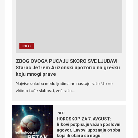
INFO
ZBOG OVOGA PUCAJU SKORO SVE LJUBAVI:
Starac Jefrem Arizonski upozorio na grešku
koju mnogi prave
Najviše sukoba među ljudima ne nastaje zato što ne
vidimo tuđe slabosti, već zato...
INFO
HOROSKOP ZA 7. AVGUST:
Bikovi potpisuju važan poslovni
ugovor, Lavovi upoznaju osobu
koja ih obara sa nogu!