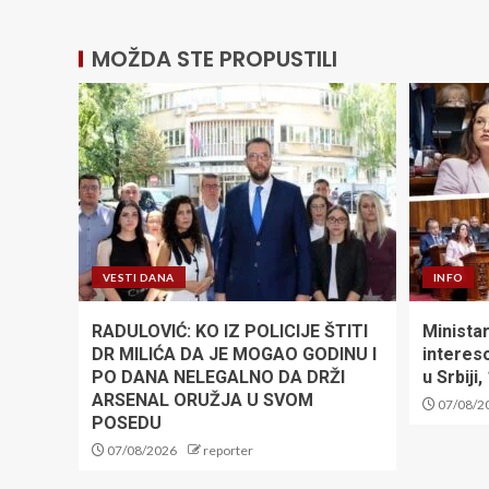
MOŽDA STE PROPUSTILI
VESTI DANA
INFO
RADULOVIĆ: KO IZ POLICIJE ŠTITI
Minista
DR MILIĆA DA JE MOGAO GODINU I
intereso
PO DANA NELEGALNO DA DRŽI
u Srbiji
ARSENAL ORUŽJA U SVOM
07/08/2
POSEDU
07/08/2026
reporter