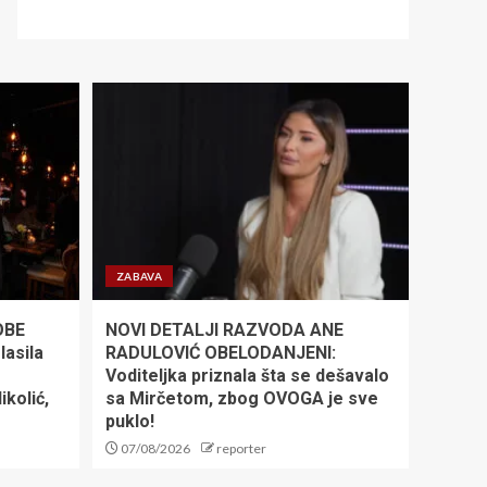
ZABAVA
OBE
NOVI DETALJI RAZVODA ANE
asila
RADULOVIĆ OBELODANJENI:
Voditeljka priznala šta se dešavalo
kolić,
sa Mirčetom, zbog OVOGA je sve
puklo!
07/08/2026
reporter