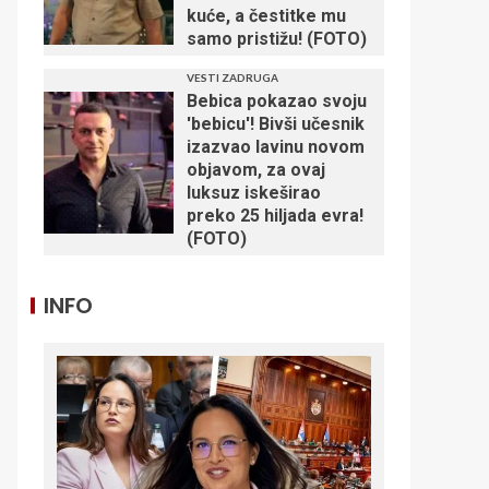
kuće, a čestitke mu
samo pristižu! (FOTO)
VESTI ZADRUGA
Bebica pokazao svoju
'bebicu'! Bivši učesnik
izazvao lavinu novom
objavom, za ovaj
luksuz iskeširao
preko 25 hiljada evra!
(FOTO)
INFO