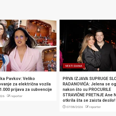
VESTI DANA
rka Pavkov: Veliko
PRVA IZJAVA SUPRUGE SL
vanje za električna vozila
RADANOVIĆA: Jelena se ogl
, 1.000 prijava za subvencije
nakon što su PROCURILE
STRAVIČNE PRETNJE Ane Ni
026
reporter
otkrila šta se zaista desilo!
07/08/2026
reporter