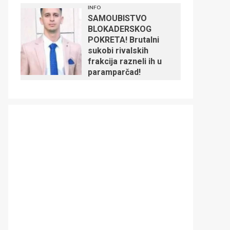
INFO
SAMOUBISTVO
BLOKADERSKOG
POKRETA! Brutalni
sukobi rivalskih
frakcija razneli ih u
paramparčad!