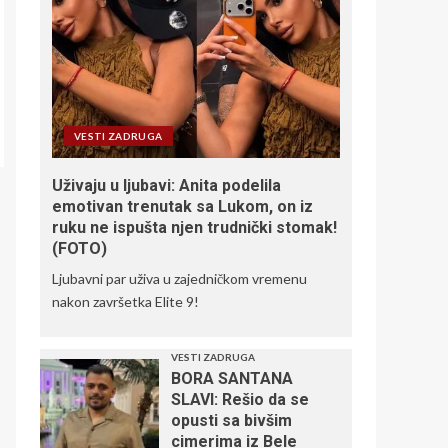
VESTI ZADRUGA
Uživaju u ljubavi: Anita podelila
emotivan trenutak sa Lukom, on iz
ruku ne ispušta njen trudnički stomak!
(FOTO)
Ljubavni par uživa u zajedničkom vremenu
nakon završetka Elite 9!
VESTI ZADRUGA
BORA SANTANA
SLAVI: Rešio da se
opusti sa bivšim
cimerima iz Bele