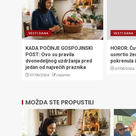
VESTI DANA
VESTI DANA
KADA POČINJE GOSPOJINSKI
HOROR: Čuv
POST: Ovo su pravila
usmrtio žen
dvonedeljnog uzdržanja pred
pokrenula 
jedan od najvećih praznika
07/08/2026
07/08/2026
reporter
MOŽDA STE PROPUSTILI