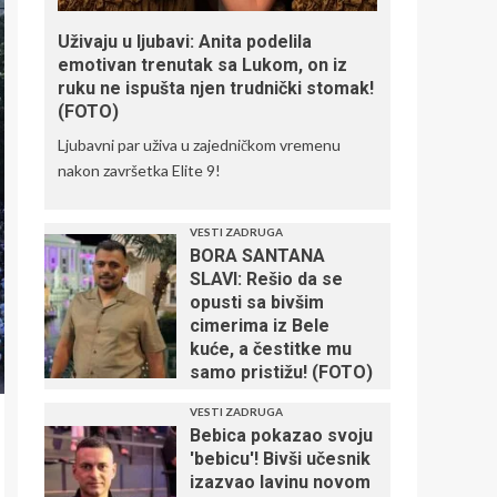
Uživaju u ljubavi: Anita podelila
emotivan trenutak sa Lukom, on iz
ruku ne ispušta njen trudnički stomak!
(FOTO)
Ljubavni par uživa u zajedničkom vremenu
nakon završetka Elite 9!
VESTI ZADRUGA
BORA SANTANA
SLAVI: Rešio da se
opusti sa bivšim
cimerima iz Bele
kuće, a čestitke mu
samo pristižu! (FOTO)
VESTI ZADRUGA
Bebica pokazao svoju
'bebicu'! Bivši učesnik
izazvao lavinu novom