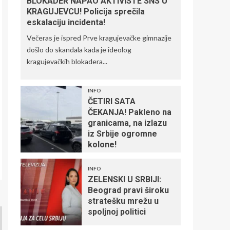
BLOKADER NAPAO AKTIVISTE SNS U
KRAGUJEVCU! Policija sprečila
eskalaciju incidenta!
Večeras je ispred Prve kragujevačke gimnazije
došlo do skandala kada je ideolog
kragujevačkih blokadera...
INFO
ČETIRI SATA
ČEKANJA! Pakleno na
granicama, na izlazu
iz Srbije ogromne
kolone!
INFO
ZELENSKI U SRBIJI:
Beograd pravi široku
stratešku mrežu u
spoljnoj politici