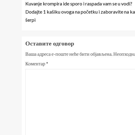
Kuvanje krompira ide sporo i raspada vam se u vodi?
Dodajte 1 kašiku ovoga na početku i zaboravite na ka
šerpi
Оставите одговор
Ваша адреса е-поште неће бити објављена.
Неопходна
Коментар
*