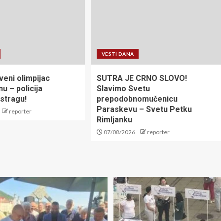
VESTI DANA
eni olimpijac
SUTRA JE CRNO SLOVO!
u – policija
Slavimo Svetu
istragu!
prepodobnomučenicu
Paraskevu – Svetu Petku
reporter
Rimljanku
07/08/2026
reporter