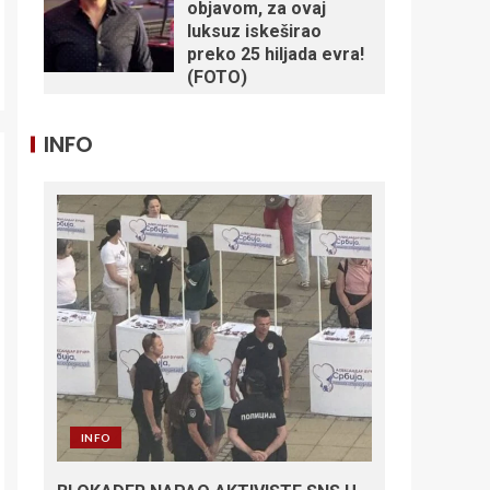
objavom, za ovaj
luksuz iskeširao
preko 25 hiljada evra!
(FOTO)
INFO
INFO