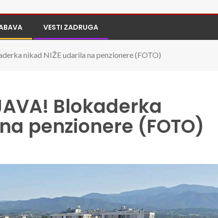
ABAVA
VESTI ZADRUGA
ka nikad NIŽE udarila na penzionere (FOTO)
AVA! Blokaderka
 na penzionere (FOTO)