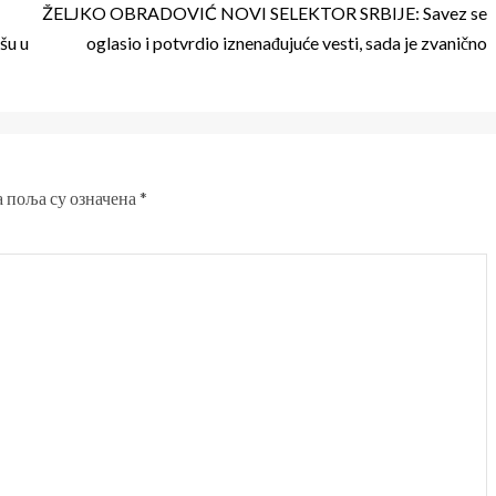
ŽELJKO OBRADOVIĆ NOVI SELEKTOR SRBIJE: Savez se
šu u
oglasio i potvrdio iznenađujuće vesti, sada je zvanično
 поља су означена
*