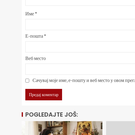
Име
*
Е-пошта
*
Веб место
Сачувај моје име, е-пошту и веб место у овом пре
POGLEDAJTE JOŠ: