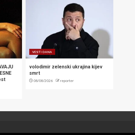
VESTI DANA
AVAJU
volodimir zelenski ukrajina kijev
LESNE
smrt
est
08/08/2026
reporter