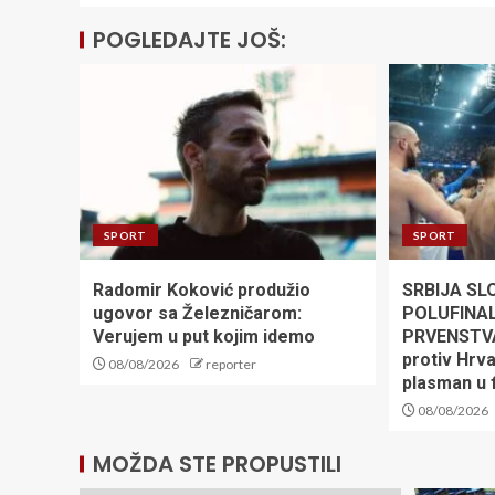
POGLEDAJTE JOŠ:
SPORT
SPORT
Radomir Koković produžio
SRBIJA SL
ugovor sa Železničarom:
POLUFINA
Verujem u put kojim idemo
PRVENSTVA!
protiv Hrv
08/08/2026
reporter
plasman u f
08/08/2026
MOŽDA STE PROPUSTILI