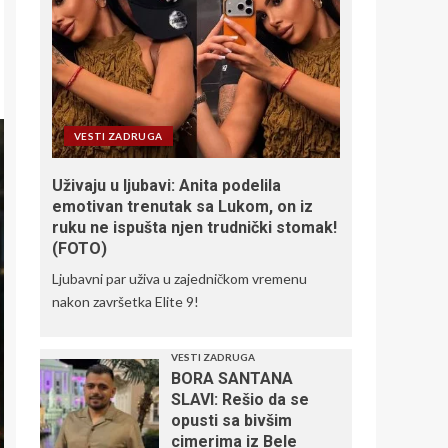
VESTI ZADRUGA
Uživaju u ljubavi: Anita podelila
emotivan trenutak sa Lukom, on iz
ruku ne ispušta njen trudnički stomak!
(FOTO)
Ljubavni par uživa u zajedničkom vremenu
nakon završetka Elite 9!
VESTI ZADRUGA
BORA SANTANA
SLAVI: Rešio da se
opusti sa bivšim
cimerima iz Bele