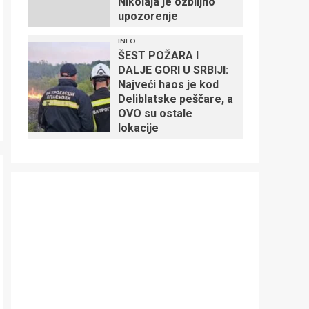
Nikolaja je ozbiljno
upozorenje
INFO
ŠEST POŽARA I
DALJE GORI U SRBIJI:
Najveći haos je kod
Deliblatske peščare, a
OVO su ostale
lokacije