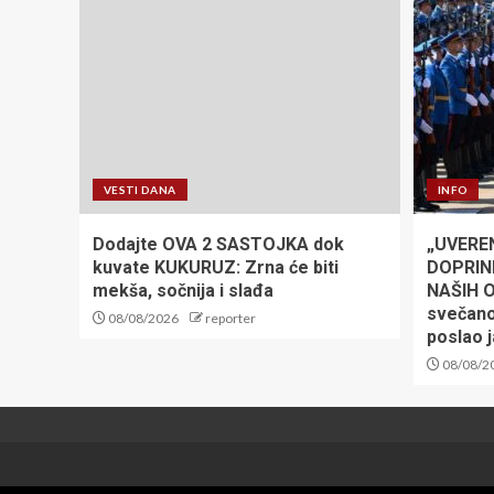
VESTI DANA
INFO
Dodajte OVA 2 SASTOJKA dok
„UVERE
kuvate KUKURUZ: Zrna će biti
DOPRIN
mekša, sočnija i slađa
NAŠIH O
svečan
08/08/2026
reporter
poslao 
08/08/2