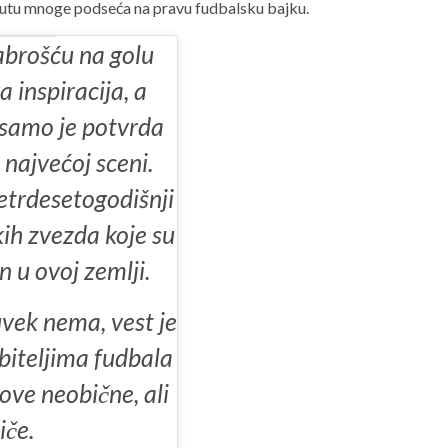
putu mnoge podseća na pravu fudbalsku bajku.
abrošću na golu
 inspiracija, a
 samo je potvrda
najvećoj sceni.
četrdesetogodišnji
kih zvezda koje su
 u ovoj zemlji.
uvek nema, vest je
biteljima fudbala
 ove neobične, ali
iče.