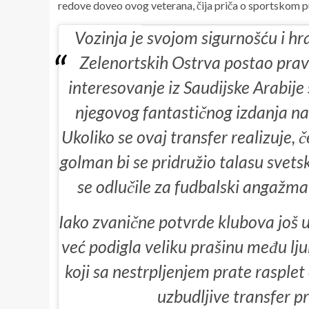
redove doveo ovog veterana, čija priča o sportskom 
Vozinja je svojom sigurnošću i hr
Zelenortskih Ostrva postao prava
interesovanje iz Saudijske Arabije
njegovog fantastičnog izdanja na 
Ukoliko se ovaj transfer realizuje, 
golman bi se pridružio talasu svets
se odlučile za fudbalski angažman
Iako zvanične potvrde klubova još 
već podigla veliku prašinu među lju
koji sa nestrpljenjem prate rasplet
uzbudljive transfer pr