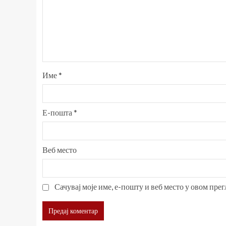
Име
*
Е-пошта
*
Веб место
Сачувај моје име, е-пошту и веб место у овом пре