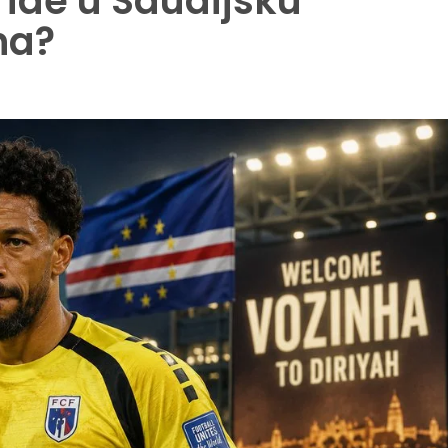
ide u Saudijsku
na?