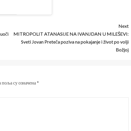
Next
 uoči
MITROPOLIT ATANASIJE NA IVANJDAN U MILEŠEVI:
Sveti Jovan Preteča poziva na pokajanje i život po volji
Božjoj
 поља су означена
*