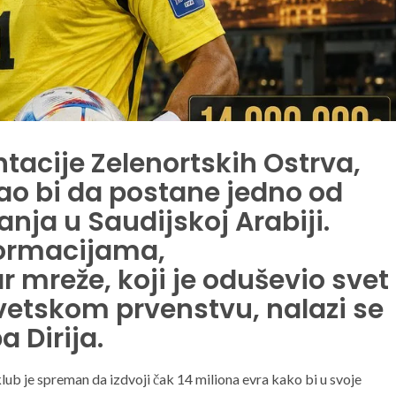
tacije Zelenortskih Ostrva,
ao bi da postane jedno od
nja u Saudijskoj Arabiji.
ormacijama,
r mreže, koji je oduševio svet
etskom prvenstvu, nalazi se
 Dirija.
lub je spreman da izdvoji čak 14 miliona evra kako bi u svoje