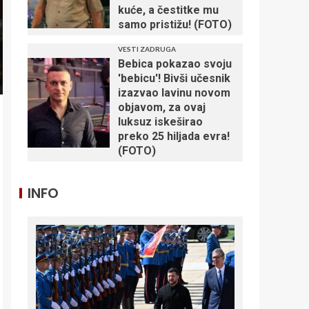
kuće, a čestitke mu
samo pristižu! (FOTO)
VESTI ZADRUGA
Bebica pokazao svoju
'bebicu'! Bivši učesnik
izazvao lavinu novom
objavom, za ovaj
luksuz iskeširao
preko 25 hiljada evra!
(FOTO)
INFO