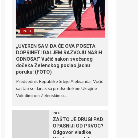
INFO
„UVEREN SAM DA ĆE OVA POSETA
DOPRINETI DALJEM RAZVOJU NAŠIH
ODNOSA!“ Vučić nakon svečanog
dočeka Zelenskog poslao jasnu
poruku! (FOTO)
Predsednik Republike Srbije Aleksandar Vučić
sastao se danas sa predsednikom Ukrajine
Volodimirom Zelenskim u...
INFO
ZAŠTO JE DRUGI PAD
OPASNIJI OD PRVOG?
Odgovor vladike