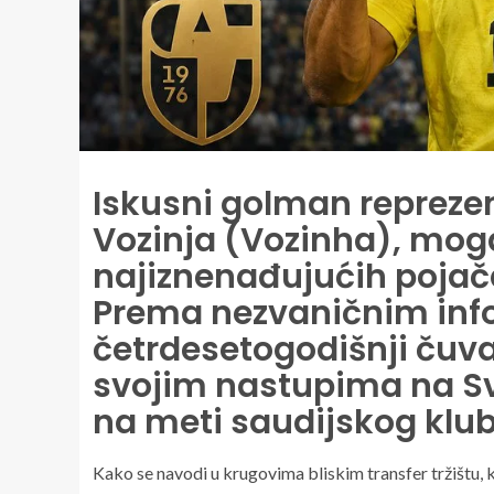
Iskusni golman reprezen
Vozinja (Vozinha), mog
najiznenađujućih pojača
Prema nezvaničnim inf
četrdesetogodišnji čuva
svojim nastupima na Sv
na meti saudijskog kluba
Kako se navodi u krugovima bliskim transfer tržištu, k