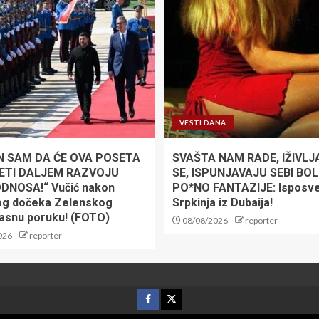
VESTI DANA
N SAM DA ĆE OVA POSETA
SVAŠTA NAM RADE, IŽIVLJ
ETI DALJEM RAZVOJU
SE, ISPUNJAVAJU SEBI BO
DNOSA!“ Vučić nakon
PO*NO FANTAZIJE: Isposv
og dočeka Zelenskog
Srpkinja iz Dubaija!
jasnu poruku! (FOTO)
08/08/2026
reporter
026
reporter