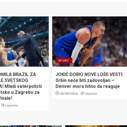
SPORT
OMILA BRAZIL ZA
JOKIĆ DOBIO NOVE LOŠE VESTI:
LE SVETSKOG
Srbin neće biti zadovoljan –
 Mladi vaterpolisti
Denver mora hitno da reaguje
atske u Zagrebu za
08/08/2026
reporter
inale!
reporter