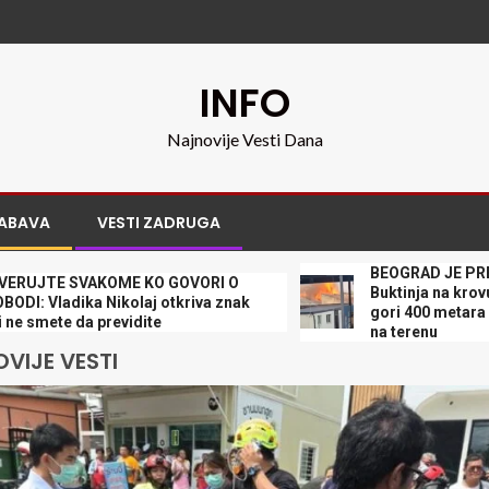
INFO
Najnovije Vesti Dana
ABAVA
VESTI ZADRUGA
BEOGRAD JE PREKRIVEN
E SVAKOME KO GOVORI O
Buktinja na krovu „Zast
adika Nikolaj otkriva znak
gori 400 metara kvadratn
te da previdite
na terenu
VIJE VESTI