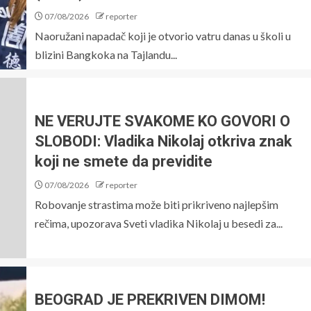
07/08/2026
reporter
Naoružani napadač koji je otvorio vatru danas u školi u
blizini Bangkoka na Tajlandu...
NE VERUJTE SVAKOME KO GOVORI O
SLOBODI: Vladika Nikolaj otkriva znak
koji ne smete da previdite
07/08/2026
reporter
Robovanje strastima može biti prikriveno najlepšim
rečima, upozorava Sveti vladika Nikolaj u besedi za...
BEOGRAD JE PREKRIVEN DIMOM!