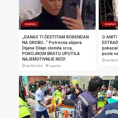
ZABAVA
ZABAVA
„DANAS TI ČESTITAM ROĐENDAN
O ANITI
NA GROBU…“ Potresna objava
ESTRADA
Dijane Dilajn slomila srca,
pokazal
POKOJNOM BRATU UPUTILA
posle n
NAJEMOTIVNIJE REČI!
06/08/2
06/08/2026
reporter