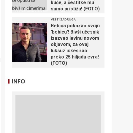
kuće, a čestitke mu
samo pristižu! (FOTO)
VESTI ZADRUGA
Bebica pokazao svoju
'bebicu'! Bivši učesnik
izazvao lavinu novom
objavom, za ovaj
luksuz iskeširao
preko 25 hiljada evra!
(FOTO)
INFO