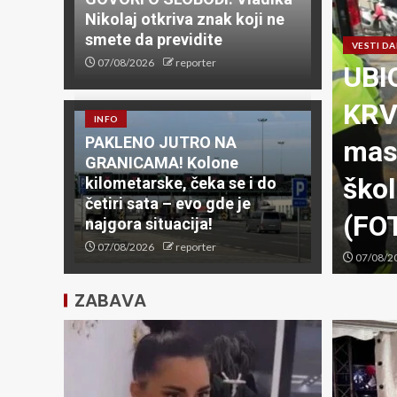
Nikolaj otkriva znak koji ne
smete da previdite
VESTI D
07/08/2026
reporter
UBI
KRVA
INFO
PAKLENO JUTRO NA
 pogodio Filipine prema
mas
GRANICAMA! Kolone
su osetili ljudi u
škol
kilometarske, čeka se i do
četiri sata – evo gde je
ma
(FO
najgora situacija!
07/08/2026
reporter
07/08/2
ZABAVA