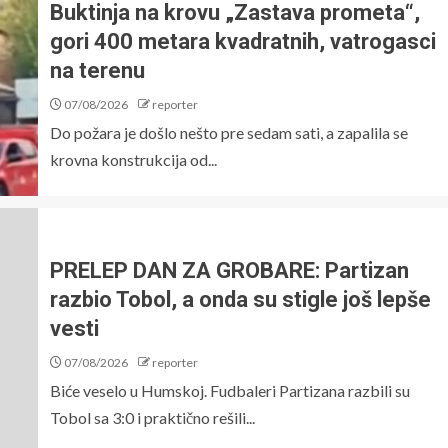
Buktinja na krovu „Zastava prometa“,
gori 400 metara kvadratnih, vatrogasci
na terenu
07/08/2026
reporter
Do požara je došlo nešto pre sedam sati, a zapalila se
krovna konstrukcija od...
PRELEP DAN ZA GROBARE: Partizan
razbio Tobol, a onda su stigle još lepše
vesti
07/08/2026
reporter
Biće veselo u Humskoj. Fudbaleri Partizana razbili su
Tobol sa 3:0 i praktično rešili...