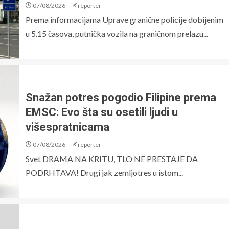
07/08/2026
reporter
Prema informacijama Uprave granične policije dobijenim
u 5.15 časova, putnička vozila na graničnom prelazu...
Snažan potres pogodio Filipine prema
EMSC: Evo šta su osetili ljudi u
višespratnicama
07/08/2026
reporter
Svet DRAMA NA KRITU, TLO NE PRESTAJE DA
PODRHTAVA! Drugi jak zemljotres u istom...