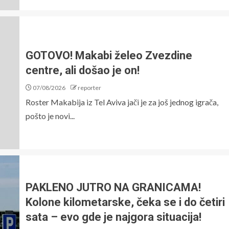
GOTOVO! Makabi želeo Zvezdine
centre, ali došao je on!
07/08/2026
reporter
Roster Makabija iz Tel Aviva jači je za još jednog igrača,
pošto je novi...
PAKLENO JUTRO NA GRANICAMA!
Kolone kilometarske, čeka se i do četiri
sata – evo gde je najgora situacija!