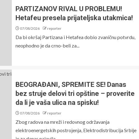
PARTIZANOV RIVAL U PROBLEMU!
Hetafeu presela prijateljska utakmica!
07/08/2026
reporter
Da bi okršaj Partizana i Hetafea dobio zvaničnu potvrdu,
neophodno je da crno-beli za...
BEOGRAĐANI, SPREMITE SE! Danas
bez struje delovi tri opštine – proverite
da li je vaša ulica na spisku!
07/08/2026
reporter
Zbog radova na mreži i redovnog održavanja
elektroenergetskih postrojenja, Elektrodistribucija Srbije
je za danas najavila...