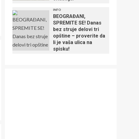
INFO
BEOGRAĐANI,
SPREMITE SE! Danas
bez struje delovi tri
opštine – proverite da
li je vaša ulica na
spisku!