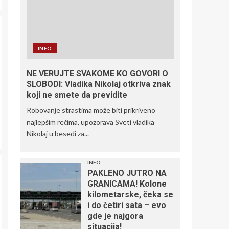
INFO
NE VERUJTE SVAKOME KO GOVORI O
SLOBODI: Vladika Nikolaj otkriva znak
koji ne smete da previdite
Robovanje strastima može biti prikriveno
najlepšim rečima, upozorava Sveti vladika
Nikolaj u besedi za...
INFO
PAKLENO JUTRO NA
GRANICAMA! Kolone
kilometarske, čeka se
i do četiri sata – evo
gde je najgora
situacija!