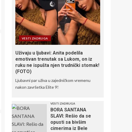
Kada sport igra za
humanost: Fondacija
Mozzart spaja
pobede i dobra dela
3
JOKIĆ PREDVODI
VESTI ZADRUGA
SRBIJU: Selektor
Alimpijević objavio
Uživaju u ljubavi: Anita podelila
spisak za Island i
Italiju, povratak
emotivan trenutak sa Lukom, on iz
4
Milutinova i Gudurića
ruku ne ispušta njen trudnički stomak!
(FOTO)
Besplatan ulaz za
Ljubavni par uživa u zajedničkom vremenu
mališane: Zvezda
nakon završetka Elite 9!
obradovala najmlađe
navijače pred duel sa
Novim Pazarom
5
VESTI ZADRUGA
BORA SANTANA
SLAVI: Rešio da se
opusti sa bivšim
cimerima iz Bele