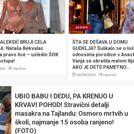
ZABAVA
 ALEKSIĆ BRUJI CELA
ŠTA SE DEŠAVA U DOMU
: Nataša Bekvalac
GUDELJA? Šuškalo se o lo
a pravo lice – usledio ŠOK
odnosima porodice s Anast
astupa!
Vanja se obratila malom Ilij
AKO JE DETE PAMETNO…
026
reporter
06/08/2026
reporter
UBIO BABU I DEDU, PA KRENUO U
KRVAVI POHOD! Stravični detalji
masakra na Tajlandu: Osmoro mrtvih u
školi, najmanje 15 osoba ranjeno!
(FOTO)