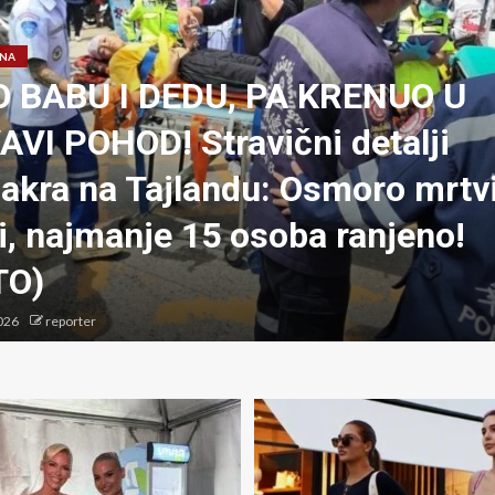
ANA
O BABU I DEDU, PA KRENUO U
VI POHOD! Stravični detalji
akra na Tajlandu: Osmoro mrtv
i, najmanje 15 osoba ranjeno!
TO)
026
reporter