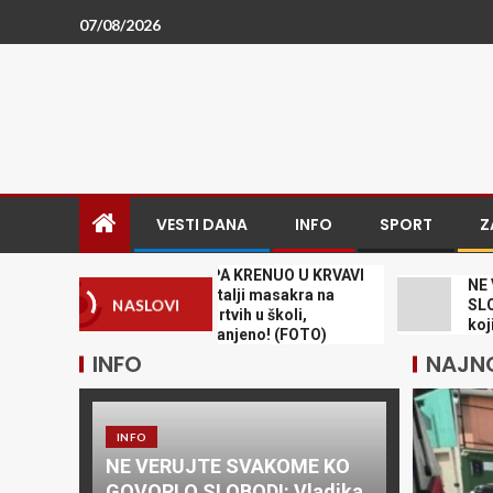
07/08/2026
VESTI DANA
INFO
SPORT
Z
UBIO BABU I DEDU, PA KRENUO U KRVAVI
NE VERUJT
POHOD! Stravični detalji masakra na
SLOBODI: Vl
NASLOVI
Tajlandu: Osmoro mrtvih u školi,
koji ne sme
najmanje 15 osoba ranjeno! (FOTO)
INFO
NAJNO
INFO
NE VERUJTE SVAKOME KO
GOVORI O SLOBODI: Vladika