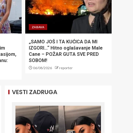
Besplatan ulaz za
mališane: Zvezda
obradovala najmlađe
navijače pred duel sa
ZABAVA
Novim Pazarom
5
„SAMO JOŠ I TA KUĆICA DA MI
šim
IZGORI…“ Hitno oglašavanje Male
TO JE PRAVI
asijom,
Cane – POŽAR GUTA SVE PRED
PARTIZAN: Crno-beli
razgalili navijače
anu:
SOBOM!
sjajnom igrom i sa tri
06/08/2026
reporter
gola prednosti idu u
1
Kazahstan
VESTI ZADRUGA
PANIKA OKO SINERA:
Najbolji teniser sveta
završio na
pregledima, poznato
šta se dešava
2