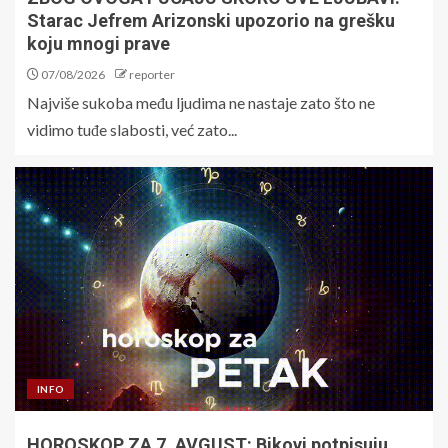
Starac Jefrem Arizonski upozorio na grešku
koju mnogi prave
07/08/2026
reporter
Najviše sukoba među ljudima ne nastaje zato što ne
vidimo tuđe slabosti, već zato...
INFO
HOROSKOP ZA 7. AVGUST: Bikovi potpisuju