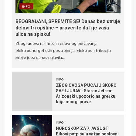
INFO
BEOGRAĐANI, SPREMITE SE! Danas bez struje
delovi tri opštine – proverite da li je vaša
ulica na spisku!
Zbog radova na mreži i redovnog održavanja
elektroenergetskih postrojenja, Elektrodistribucija
Srbije je za danas najavila...
INFO
ZBOG OVOGA PUCAJU SKORO
SVE LJUBAVI: Starac Jefrem
Arizonski upozorio na grešku
koju mnogi prave
INFO
HOROSKOP ZA 7. AVGUST:
Bikovi potpisuju važan poslovni