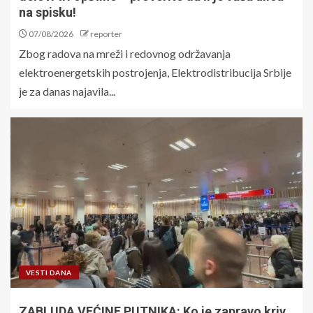
na spisku!
07/08/2026
reporter
Zbog radova na mreži i redovnog održavanja
elektroenergetskih postrojenja, Elektrodistribucija Srbije
je za danas najavila...
VESTI DANA
ZABLUDA VEĆINE PUTNIKA: Ko je zapravo kriv