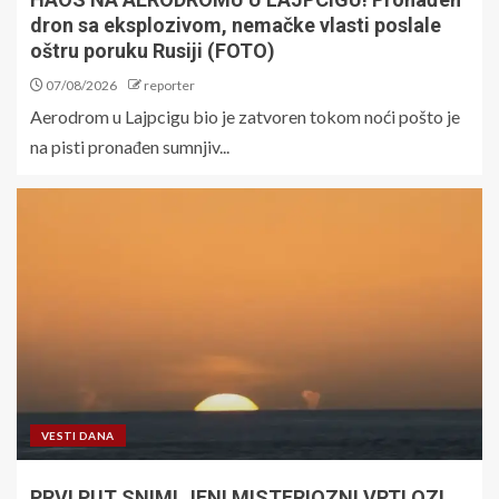
dron sa eksplozivom, nemačke vlasti poslale
oštru poruku Rusiji (FOTO)
07/08/2026
reporter
Aerodrom u Lajpcigu bio je zatvoren tokom noći pošto je
na pisti pronađen sumnjiv...
VESTI DANA
PRVI PUT SNIMLJENI MISTERIOZNI VRTLOZI