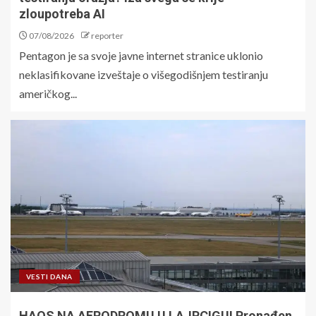
zloupotreba AI
07/08/2026
reporter
Pentagon je sa svoje javne internet stranice uklonio
neklasifikovane izveštaje o višegodišnjem testiranju
američkog...
VESTI DANA
HAOS NA AERODROMU U LAJPCIGU! Pronađen