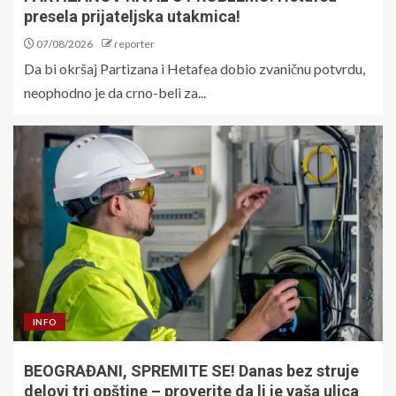
presela prijateljska utakmica!
07/08/2026
reporter
Da bi okršaj Partizana i Hetafea dobio zvaničnu potvrdu,
neophodno je da crno-beli za...
INFO
BEOGRAĐANI, SPREMITE SE! Danas bez struje
delovi tri opštine – proverite da li je vaša ulica