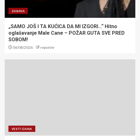
ZABAVA
„SAMO JOŠ I TA KUĆICA DA MI IZGORI…“ Hitno
oglašavanje Male Cane – POŽAR GUTA SVE PRED
SOBOM!
06/08/2026
reporter
VESTI DANA