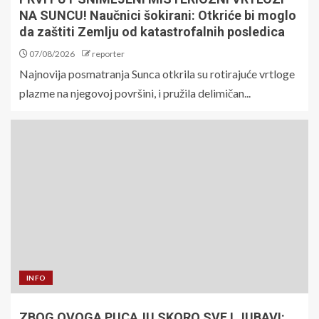
NA SUNCU! Naučnici šokirani: Otkriće bi moglo
da zaštiti Zemlju od katastrofalnih posledica
07/08/2026
reporter
Najnovija posmatranja Sunca otkrila su rotirajuće vrtloge
plazme na njegovoj površini, i pružila delimičan...
INFO
ZBOG OVOGA PUCAJU SKORO SVE LJUBAVI: