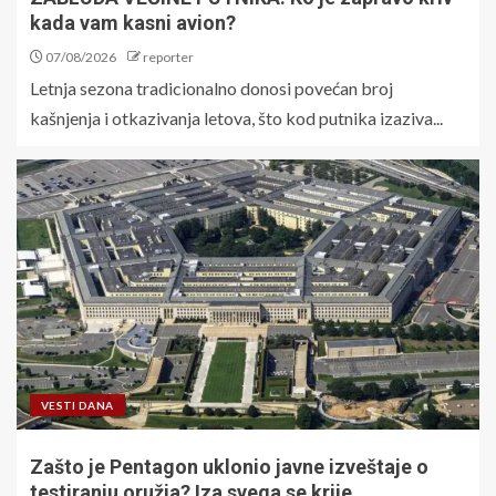
kada vam kasni avion?
07/08/2026
reporter
Letnja sezona tradicionalno donosi povećan broj
kašnjenja i otkazivanja letova, što kod putnika izaziva...
VESTI DANA
Zašto je Pentagon uklonio javne izveštaje o
testiranju oružja? Iza svega se krije