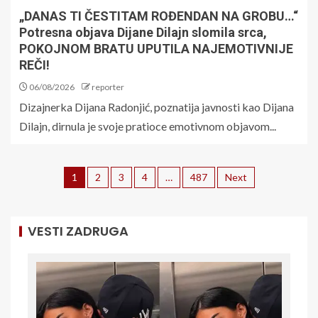
„DANAS TI ČESTITAM ROĐENDAN NA GROBU…“
Potresna objava Dijane Dilajn slomila srca,
POKOJNOM BRATU UPUTILA NAJEMOTIVNIJE
REČI!
06/08/2026
reporter
Dizajnerka Dijana Radonjić, poznatija javnosti kao Dijana
Dilajn, dirnula je svoje pratioce emotivnom objavom...
1
2
3
4
…
487
Next
VESTI ZADRUGA