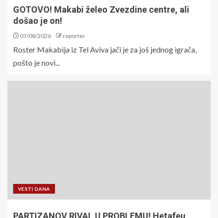
GOTOVO! Makabi želeo Zvezdine centre, ali
došao je on!
07/08/2026
reporter
Roster Makabija iz Tel Aviva jači je za još jednog igrača,
pošto je novi...
VESTI DANA
PARTIZANOV RIVAL U PROBLEMU! Hetafeu