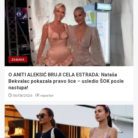
Besplatan ulaz za mališane:
Zvezda obradovala najmlađe
navijače pred duel sa Novim
Pazarom
5
TO JE PRAVI PARTIZAN: Crno-
beli razgalili navijače sjajnom
igrom i sa tri gola prednosti idu
ZABAVA
u Kazahstan
1
O ANITI ALEKSIĆ BRUJI CELA ESTRADA: Nataša
Bekvalac pokazala pravo lice – usledio ŠOK posle
PANIKA OKO SINERA: Najbolji
nastupa!
teniser sveta završio na
06/08/2026
reporter
pregledima, poznato šta se
dešava
2
Kada sport igra za humanost:
Fondacija Mozzart spaja