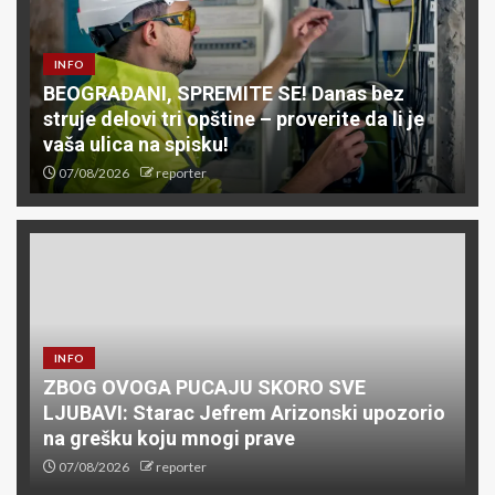
INFO
BEOGRAĐANI, SPREMITE SE! Danas bez
struje delovi tri opštine – proverite da li je
vaša ulica na spisku!
07/08/2026
reporter
INFO
ZBOG OVOGA PUCAJU SKORO SVE
LJUBAVI: Starac Jefrem Arizonski upozorio
na grešku koju mnogi prave
07/08/2026
reporter