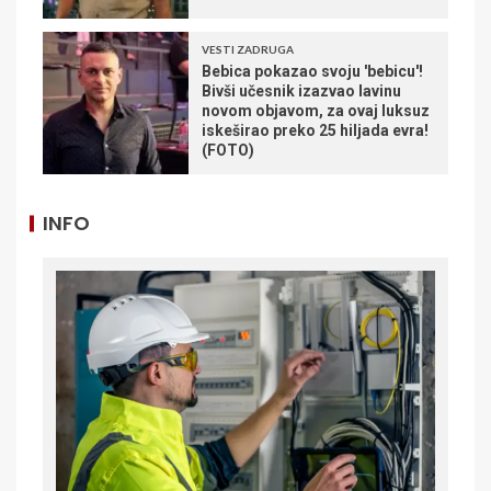
VESTI ZADRUGA
Bebica pokazao svoju 'bebicu'!
Bivši učesnik izazvao lavinu
novom objavom, za ovaj luksuz
iskeširao preko 25 hiljada evra!
(FOTO)
INFO