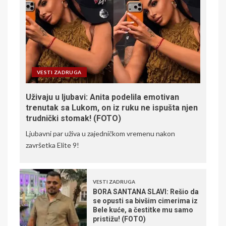
VESTI ZADRUGA
Uživaju u ljubavi: Anita podelila emotivan
trenutak sa Lukom, on iz ruku ne ispušta njen
trudnički stomak! (FOTO)
Ljubavni par uživa u zajedničkom vremenu nakon
završetka Elite 9!
VESTI ZADRUGA
BORA SANTANA SLAVI: Rešio da
se opusti sa bivšim cimerima iz
Bele kuće, a čestitke mu samo
pristižu! (FOTO)