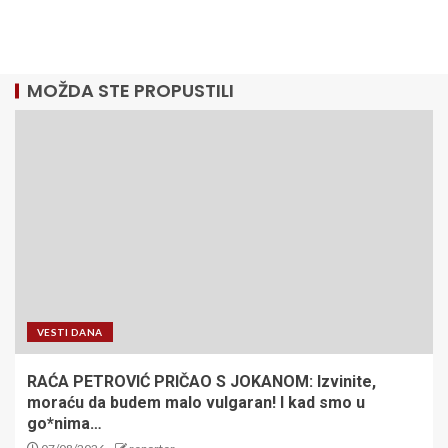
MOŽDA STE PROPUSTILI
VESTI DANA
RAĆA PETROVIĆ PRIČAO S JOKANOM: Izvinite,
moraću da budem malo vulgaran! I kad smo u
go*nima…