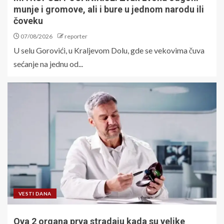
munje i gromove, ali i bure u jednom narodu ili
čoveku
07/08/2026
reporter
U selu Gorovići, u Kraljevom Dolu, gde se vekovima čuva
sećanje na jednu od...
VESTI DANA
Ova 2 organa prva stradaju kada su velike