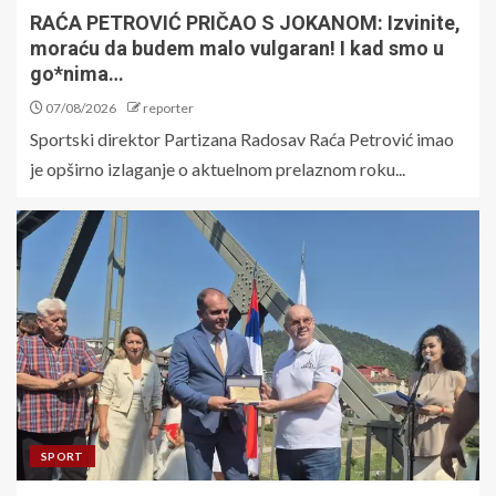
RAĆA PETROVIĆ PRIČAO S JOKANOM: Izvinite,
moraću da budem malo vulgaran! I kad smo u
go*nima…
07/08/2026
reporter
Sportski direktor Partizana Radosav Raća Petrović imao
je opširno izlaganje o aktuelnom prelaznom roku...
SPORT