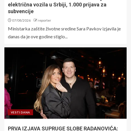
električna vozila u Srbiji, 1.000 prijava za
subvencije
07/08/2026
reporter
Ministarka zaštite životne sredine Sara Pavkov izjavila je
danas da je ove godine stiglo...
VESTI DANA
PRVA IZJAVA SUPRUGE SLOBE RADANOVIĆA: