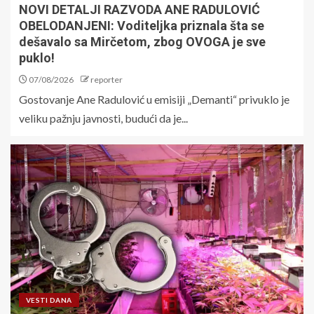
NOVI DETALJI RAZVODA ANE RADULOVIĆ
OBELODANJENI: Voditeljka priznala šta se
dešavalo sa Mirčetom, zbog OVOGA je sve
puklo!
07/08/2026
reporter
Gostovanje Ane Radulović u emisiji „Demanti“ privuklo je
veliku pažnju javnosti, budući da je...
VESTI DANA