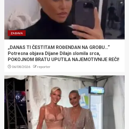
u Kazahstan
3
PANIKA OKO SINERA: Najbolji
teniser sveta završio na
ZABAVA
pregledima, poznato šta se
dešava
„DANAS TI ČESTITAM ROĐENDAN NA GROBU…“
4
Potresna objava Dijane Dilajn slomila srca,
POKOJNOM BRATU UPUTILA NAJEMOTIVNIJE REČI!
Kada sport igra za humanost:
06/08/2026
reporter
Fondacija Mozzart spaja
pobede i dobra dela
5