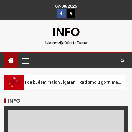
07/08/2026
INFO
Najnovije Vesti Dana
 budem malo vulgaran! I kad smo u go*nima…
Održan š
INFO