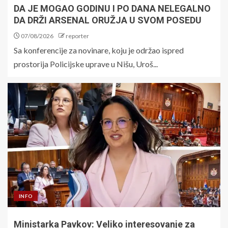
DA JE MOGAO GODINU I PO DANA NELEGALNO
DA DRŽI ARSENAL ORUŽJA U SVOM POSEDU
07/08/2026
reporter
Sa konferencije za novinare, koju je održao ispred
prostorija Policijske uprave u Nišu, Uroš...
INFO
Ministarka Pavkov: Veliko interesovanje za