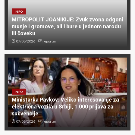
INFO
MITROPOLIT JOANIKIJE: Zvuk zvona odgoni
munje i gromove, ali i bure u jednom narodu
ili čoveku
07/08/2026
reporter
INFO
Ministarka Pavkov: Veliko interesovanje za
električna vozila u Srbiji, 1.000 prijava za
subvencije
07/08/2026
reporter