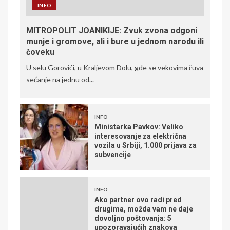
INFO
MITROPOLIT JOANIKIJE: Zvuk zvona odgoni
munje i gromove, ali i bure u jednom narodu ili
čoveku
U selu Gorovići, u Kraljevom Dolu, gde se vekovima čuva
sećanje na jednu od...
INFO
Ministarka Pavkov: Veliko
interesovanje za električna
vozila u Srbiji, 1.000 prijava za
subvencije
INFO
Ako partner ovo radi pred
drugima, možda vam ne daje
dovoljno poštovanja: 5
upozoravajućih znakova