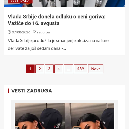
VESTI DANA
Vlada Srbije donela odluku o ceni goriva:
Važiće do 16. avgusta
07/08/2026
reporter
Vlada Srbije produžila je smanjenje akciza na naftne
derivate za još sedam dana –...
1
2
3
4
…
489
Next
VESTI ZADRUGA