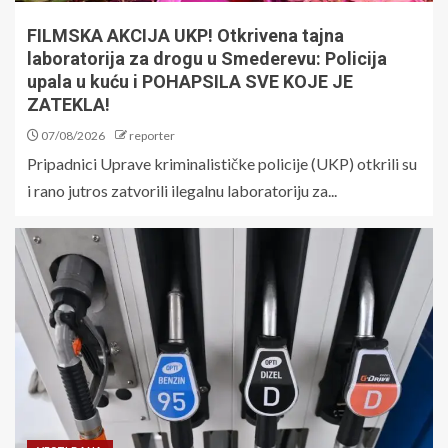
FILMSKA AKCIJA UKP! Otkrivena tajna
laboratorija za drogu u Smederevu: Policija
upala u kuću i POHAPSILA SVE KOJE JE
ZATEKLA!
07/08/2026
reporter
Pripadnici Uprave kriminalističke policije (UKP) otkrili su
i rano jutros zatvorili ilegalnu laboratoriju za...