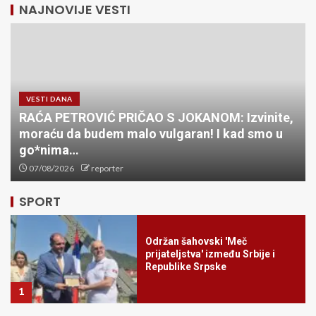
NAJNOVIJE VESTI
VESTI DANA
RAĆA PETROVIĆ PRIČAO S JOKANOM: Izvinite,
moraću da budem malo vulgaran! I kad smo u
Kada sport igra za humanost:
go*nima…
Fondacija Mozzart spaja
07/08/2026
reporter
pobede i dobra dela
5
SPORT
Održan šahovski 'Meč
prijateljstva' između Srbije i
Republike Srpske
1