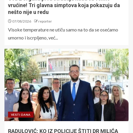
vrućine! Tri glavna simptova koja pokazuju da
nešto nije u redu
07/08/2026
reporter
Visoke temperature ne utiču samo na to da se osećamo
umorno i iscrpljeno, već...
VESTI DANA
RADULOVIĆ: KO IZ POLICIJE ŠTITI DR MILIĆA