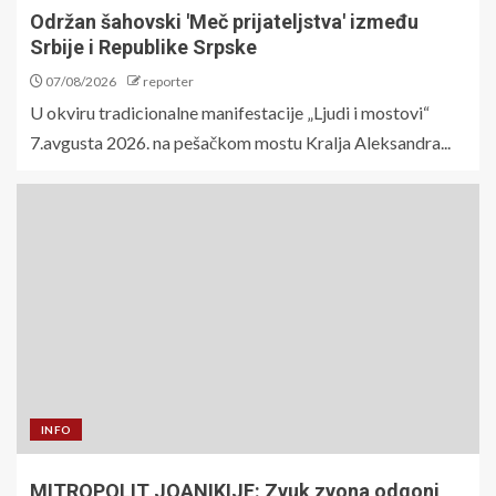
Održan šahovski 'Meč prijateljstva' između
Srbije i Republike Srpske
07/08/2026
reporter
U okviru tradicionalne manifestacije „Ljudi i mostovi“
7.avgusta 2026. na pešačkom mostu Kralja Aleksandra...
INFO
MITROPOLIT JOANIKIJE: Zvuk zvona odgoni