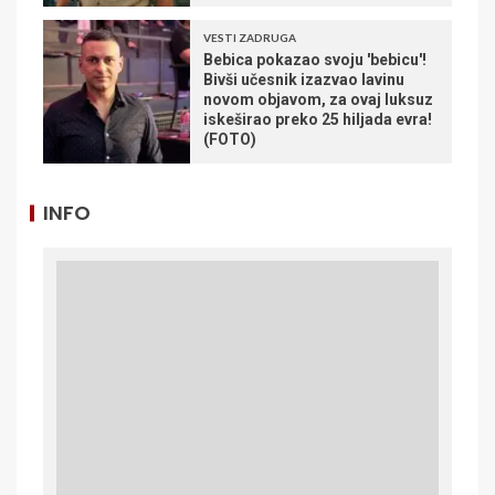
VESTI ZADRUGA
Bebica pokazao svoju 'bebicu'!
Bivši učesnik izazvao lavinu
novom objavom, za ovaj luksuz
iskeširao preko 25 hiljada evra!
(FOTO)
INFO