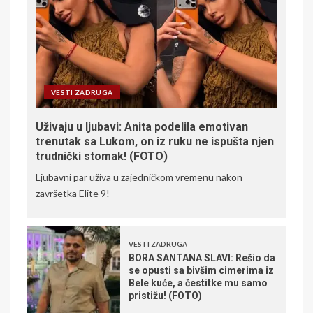
VESTI ZADRUGA
Uživaju u ljubavi: Anita podelila emotivan
trenutak sa Lukom, on iz ruku ne ispušta njen
trudnički stomak! (FOTO)
Ljubavni par uživa u zajedničkom vremenu nakon
završetka Elite 9!
VESTI ZADRUGA
BORA SANTANA SLAVI: Rešio da
se opusti sa bivšim cimerima iz
Bele kuće, a čestitke mu samo
pristižu! (FOTO)