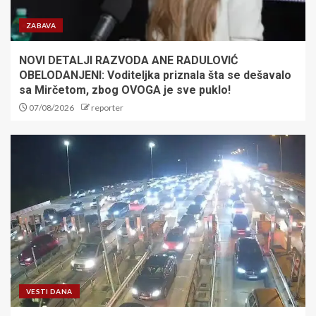
ZABAVA
NOVI DETALJI RAZVODA ANE RADULOVIĆ
OBELODANJENI: Voditeljka priznala šta se dešavalo
sa Mirčetom, zbog OVOGA je sve puklo!
07/08/2026
reporter
VESTI DANA