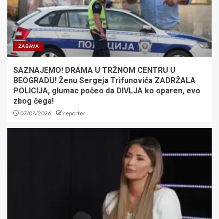
Republike Srpske
4
Sve manje vremena deli nas od
ZABAVA
novog bokserskog spektakla
29. avgusta u Ložionici: Leo
SAZNAJEMO! DRAMA U TRŽNOM CENTRU U
Cvitanović i Veljko Ražnatović
predvode Balkan Boxing 11!
BEOGRADU! Ženu Sergeja Trifunovića ZADRŽALA
5
POLICIJA, glumac počeo da DIVLJA ko oparen, evo
zbog čega!
07/08/2026
reporter