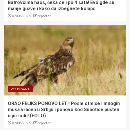
Batrovcima haos, čeka se i po 4 sata! Evo gde su
manje gužve i kako da izbegnete kolaps
07/08/2026
reporter
VESTI DANA
ORAO FELIKS PONOVO LETI! Posle otmice i mnogih
muka vraćen u Srbiju i ponovo kod Subotice pušten
u prirodu! (FOTO)
07/08/2026
reporter