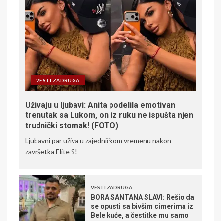
VESTI ZADRUGA
Uživaju u ljubavi: Anita podelila emotivan
trenutak sa Lukom, on iz ruku ne ispušta njen
trudnički stomak! (FOTO)
Ljubavni par uživa u zajedničkom vremenu nakon
završetka Elite 9!
VESTI ZADRUGA
BORA SANTANA SLAVI: Rešio da
se opusti sa bivšim cimerima iz
Bele kuće, a čestitke mu samo