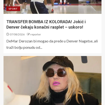
SPORT
TRANSFER BOMBA IZ KOLORADA! Jokić i
Denver čekaju konačni rasplet – uskoro!
07/08/2026
reporter
DeMar Derozan bi mogao da pređe u Denver Nagetse, ali
traži bolju ponudu od...