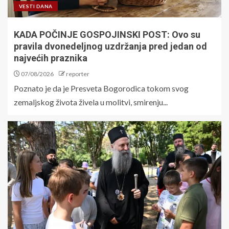
VESTI DANA
KADA POČINJE GOSPOJINSKI POST: Ovo su
pravila dvonedeljnog uzdržanja pred jedan od
najvećih praznika
07/08/2026
reporter
Poznato je da je Presveta Bogorodica tokom svog
zemaljskog života živela u molitvi, smirenju...