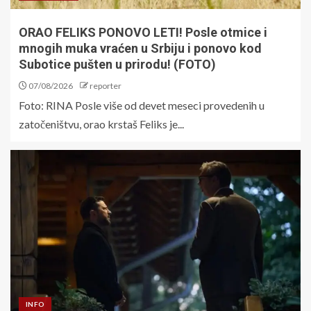
ORAO FELIKS PONOVO LETI! Posle otmice i
mnogih muka vraćen u Srbiju i ponovo kod
Subotice pušten u prirodu! (FOTO)
07/08/2026
reporter
Foto: RINA Posle više od devet meseci provedenih u
zatočeništvu, orao krstaš Feliks je...
INFO