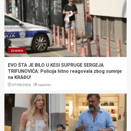
TRANSFER BOMBA IZ
KOLORADA! Jokić i Denver
čekaju konačni rasplet – uskoro!
1
ODRŽAN ŠAHOVSKI 'MEČ
PRIJATELJSTVA' SRBIJE I
SRPSKE: Više od 60 takmičara
ZABAVA
na tradicionalnoj manifestaciji
(FOTO)
2
EVO ŠTA JE BILO U KESI SUPRUGE SERGEJA
TRIFUNOVIĆA: Policija hitno reagovala zbog sumnje
na KRAĐU!
STANKOVIĆ PRED NOVI PAZAR:
07/08/2026
reporter
Rotiraćemo tim, ali pobeda je
imperativ
3
Održan šahovski 'Meč
prijateljstva' između Srbije i