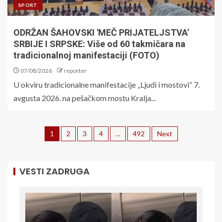
SPORT
ODRŽAN ŠAHOVSKI 'MEČ PRIJATELJSTVA'
SRBIJE I SRPSKE: Više od 60 takmičara na
tradicionalnoj manifestaciji (FOTO)
07/08/2026
reporter
U okviru tradicionalne manifestacije „Ljudi i mostovi“ 7.
avgusta 2026. na pešačkom mostu Kralja...
1
2
3
4
…
492
Next
VESTI ZADRUGA