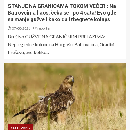
STANJE NA GRANICAMA TOKOM VEČERI: Na
Batrovcima haos, čeka se i po 4 sata! Evo gde
su manje gužve i kako da izbegnete kolaps
07/08/2026
reporter
Društvo GUŽVE NA GRANIČNIM PRELAZIMA:
Nepregledne kolone na Horgošu, Batrovcima, Gradini,
Preševu, evo koliko...
VESTI DANA