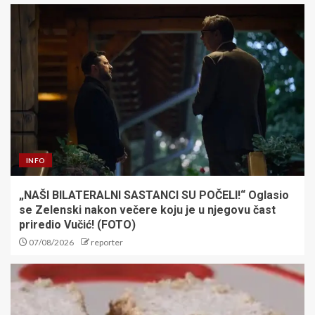
INFO
„NAŠI BILATERALNI SASTANCI SU POČELI!“ Oglasio
se Zelenski nakon večere koju je u njegovu čast
priredio Vučić! (FOTO)
07/08/2026
reporter