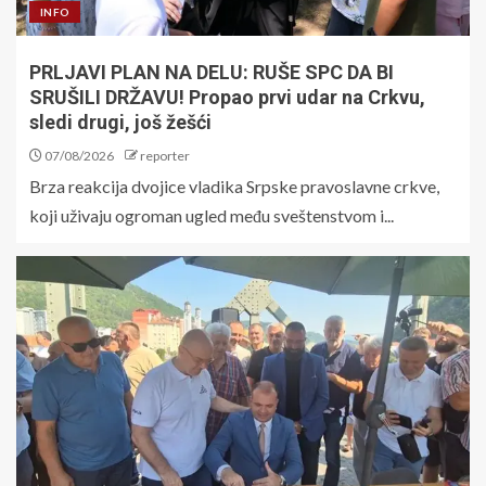
INFO
PRLJAVI PLAN NA DELU: RUŠE SPC DA BI
SRUŠILI DRŽAVU! Propao prvi udar na Crkvu,
sledi drugi, još žešći
07/08/2026
reporter
Brza reakcija dvojice vladika Srpske pravoslavne crkve,
koji uživaju ogroman ugled među sveštenstvom i...