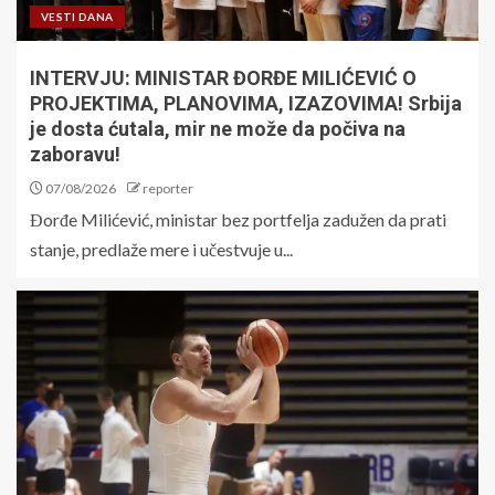
VESTI DANA
INTERVJU: MINISTAR ĐORĐE MILIĆEVIĆ O
PROJEKTIMA, PLANOVIMA, IZAZOVIMA! Srbija
je dosta ćutala, mir ne može da počiva na
zaboravu!
07/08/2026
reporter
Đorđe Milićević, ministar bez portfelja zadužen da prati
stanje, predlaže mere i učestvuje u...