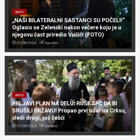
INFO
„NAŠI BILATERALNI SASTANCI SU POČELI!“
Oglasio se Zelenski nakon večere koju je u
njegovu čast priredio Vučić! (FOTO)
07/08/2026
reporter
INFO
PRLJAVI PLAN NA DELU: RUŠE SPC DA BI
SRUŠILI DRŽAVU! Propao prvi udar na Crkvu,
sledi drugi, još žešći
07/08/2026
reporter