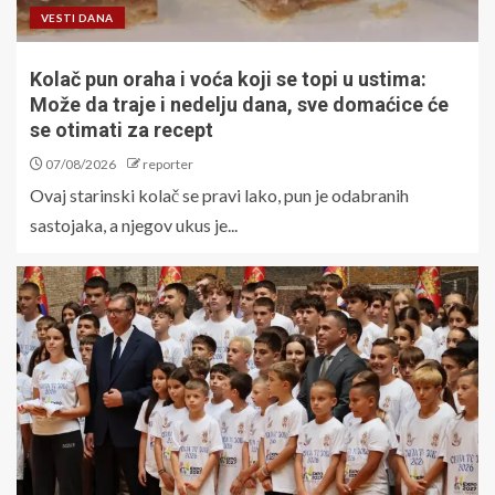
VESTI DANA
Kolač pun oraha i voća koji se topi u ustima:
Može da traje i nedelju dana, sve domaćice će
se otimati za recept
07/08/2026
reporter
Ovaj starinski kolač se pravi lako, pun je odabranih
sastojaka, a njegov ukus je...