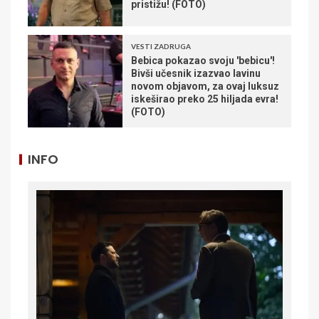
pristižu! (FOTO)
VESTI ZADRUGA
Bebica pokazao svoju 'bebicu'!
Bivši učesnik izazvao lavinu
novom objavom, za ovaj luksuz
iskeširao preko 25 hiljada evra!
(FOTO)
INFO