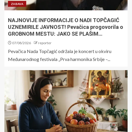
ZABAVA
NAJNOVIJE INFORMACIJE O NADI TOPČAGIĆ
UZNEMIRILE JAVNOST! Pevačica progovorila o
GROBNOM MESTU: JAKO SE PLAŠIM…
07/08/2026
reporter
Pevačica Nada Topčagić održala je koncert u okviru
Međunarodnog festivala „Prva harmonika Srbije –...