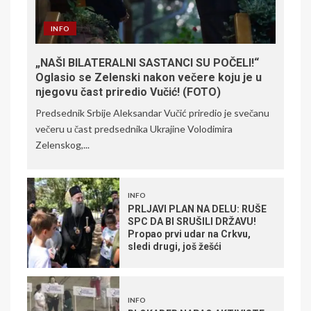
INFO
„NAŠI BILATERALNI SASTANCI SU POČELI!“
Oglasio se Zelenski nakon večere koju je u
njegovu čast priredio Vučić! (FOTO)
Predsednik Srbije Aleksandar Vučić priredio je svečanu
večeru u čast predsednika Ukrajine Volodimira
Zelenskog,...
INFO
PRLJAVI PLAN NA DELU: RUŠE
SPC DA BI SRUŠILI DRŽAVU!
Propao prvi udar na Crkvu,
sledi drugi, još žešći
INFO