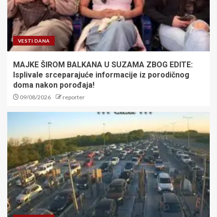
VESTI DANA
MAJKE ŠIROM BALKANA U SUZAMA ZBOG EDITE:
Isplivale srceparajuće informacije iz porodičnog
doma nakon porođaja!
09/08/2026
reporter