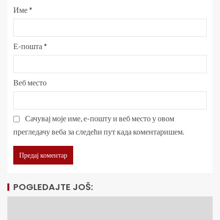
Име
*
Е-пошта
*
Веб место
Сачувај моје име, е-пошту и веб место у овом
прегледачу веба за следећи пут када коментаришем.
POGLEDAJTE JOŠ: