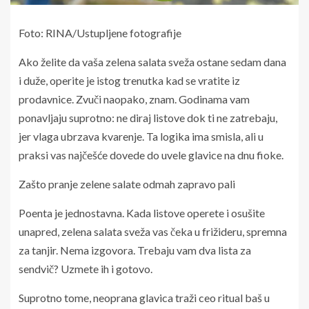
Foto: RINA/Ustupljene fotografije
Ako želite da vaša zelena salata sveža ostane sedam dana
i duže, operite je istog trenutka kad se vratite iz
prodavnice. Zvuči naopako, znam. Godinama vam
ponavljaju suprotno: ne diraj listove dok ti ne zatrebaju,
jer vlaga ubrzava kvarenje. Ta logika ima smisla, ali u
praksi vas najčešće dovede do uvele glavice na dnu fioke.
Zašto pranje zelene salate odmah zapravo pali
Poenta je jednostavna. Kada listove operete i osušite
unapred, zelena salata sveža vas čeka u frižideru, spremna
za tanjir. Nema izgovora. Trebaju vam dva lista za
sendvič? Uzmete ih i gotovo.
Suprotno tome, neoprana glavica traži ceo ritual baš u