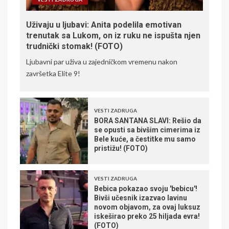
Uživaju u ljubavi: Anita podelila emotivan
trenutak sa Lukom, on iz ruku ne ispušta njen
trudnički stomak! (FOTO)
Ljubavni par uživa u zajedničkom vremenu nakon
završetka Elite 9!
VESTI ZADRUGA
BORA SANTANA SLAVI: Rešio da
se opusti sa bivšim cimerima iz
Bele kuće, a čestitke mu samo
pristižu! (FOTO)
VESTI ZADRUGA
Bebica pokazao svoju 'bebicu'!
Bivši učesnik izazvao lavinu
novom objavom, za ovaj luksuz
iskeširao preko 25 hiljada evra!
(FOTO)