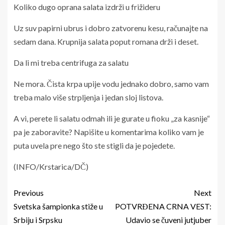
Koliko dugo oprana salata izdrži u frižideru
Uz suv papirni ubrus i dobro zatvorenu kesu, računajte na
sedam dana. Krupnija salata poput romana drži i deset.
Da li mi treba centrifuga za salatu
Ne mora. Čista krpa upije vodu jednako dobro, samo vam
treba malo više strpljenja i jedan sloj listova.
A vi, perete li salatu odmah ili je gurate u fioku „za kasnije“
pa je zaboravite? Napišite u komentarima koliko vam je
puta uvela pre nego što ste stigli da je pojedete.
(INFO/Krstarica/DČ)
Previous
Next
Svetska šampionka stiže u
POTVRĐENA CRNA VEST:
Srbiju i Srpsku
Udavio se čuveni jutjuber