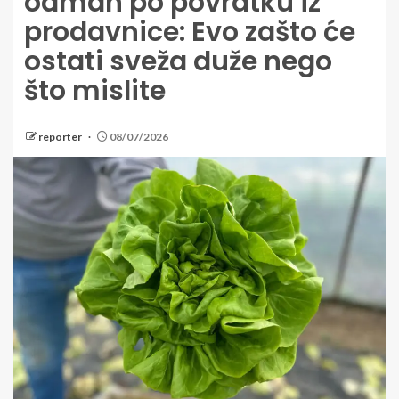
odmah po povratku iz
prodavnice: Evo zašto će
ostati sveža duže nego
što mislite
reporter
08/07/2026