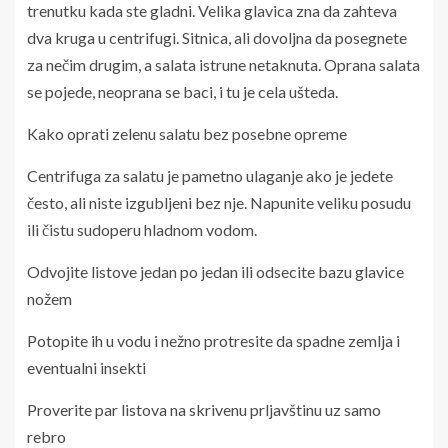
trenutku kada ste gladni. Velika glavica zna da zahteva
dva kruga u centrifugi. Sitnica, ali dovoljna da posegnete
za nečim drugim, a salata istrune netaknuta. Oprana salata
se pojede, neoprana se baci, i tu je cela ušteda.
Kako oprati zelenu salatu bez posebne opreme
Centrifuga za salatu je pametno ulaganje ako je jedete
često, ali niste izgubljeni bez nje. Napunite veliku posudu
ili čistu sudoperu hladnom vodom.
Odvojite listove jedan po jedan ili odsecite bazu glavice
nožem
Potopite ih u vodu i nežno protresite da spadne zemlja i
eventualni insekti
Proverite par listova na skrivenu prljavštinu uz samo
rebro