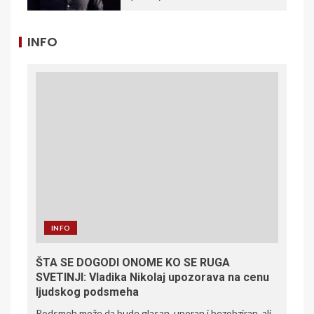
INFO
INFO
ŠTA SE DOGODI ONOME KO SE RUGA
SVETINJI: Vladika Nikolaj upozorava na cenu
ljudskog podsmeha
Podsmeh može da bude glasan, uporan i bezobziran, ali