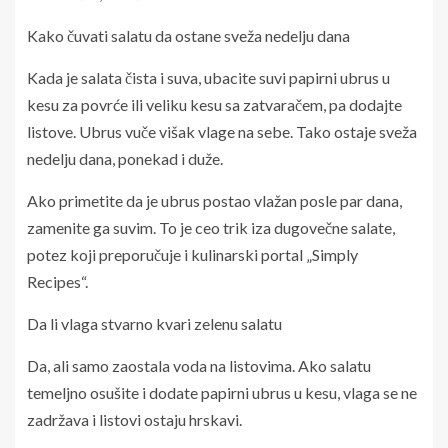
Kako čuvati salatu da ostane sveža nedelju dana
Kada je salata čista i suva, ubacite suvi papirni ubrus u
kesu za povrće ili veliku kesu sa zatvaračem, pa dodajte
listove. Ubrus vuče višak vlage na sebe. Tako ostaje sveža
nedelju dana, ponekad i duže.
Ako primetite da je ubrus postao vlažan posle par dana,
zamenite ga suvim. To je ceo trik iza dugovečne salate,
potez koji preporučuje i kulinarski portal „Simply
Recipes“.
Da li vlaga stvarno kvari zelenu salatu
Da, ali samo zaostala voda na listovima. Ako salatu
temeljno osušite i dodate papirni ubrus u kesu, vlaga se ne
zadržava i listovi ostaju hrskavi.