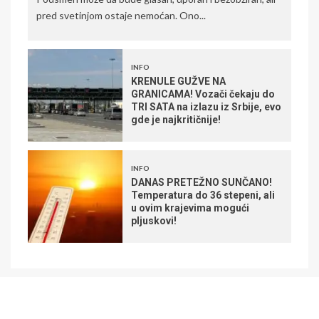
pred svetinjom ostaje nemoćan. Ono...
INFO
KRENULE GUŽVE NA
GRANICAMA! Vozači čekaju do
TRI SATA na izlazu iz Srbije, evo
gde je najkritičnije!
INFO
DANAS PRETEŽNO SUNČANO!
Temperatura do 36 stepeni, ali
u ovim krajevima mogući
pljuskovi!