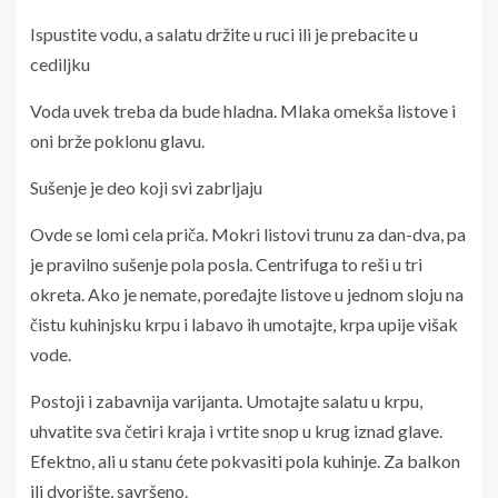
Ispustite vodu, a salatu držite u ruci ili je prebacite u
cediljku
Voda uvek treba da bude hladna. Mlaka omekša listove i
oni brže poklonu glavu.
Sušenje je deo koji svi zabrljaju
Ovde se lomi cela priča. Mokri listovi trunu za dan-dva, pa
je pravilno sušenje pola posla. Centrifuga to reši u tri
okreta. Ako je nemate, poređajte listove u jednom sloju na
čistu kuhinjsku krpu i labavo ih umotajte, krpa upije višak
vode.
Postoji i zabavnija varijanta. Umotajte salatu u krpu,
uhvatite sva četiri kraja i vrtite snop u krug iznad glave.
Efektno, ali u stanu ćete pokvasiti pola kuhinje. Za balkon
ili dvorište, savršeno.