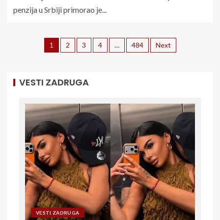
penzija u Srbiji primorao je...
1
2
3
4
…
484
Next
VESTI ZADRUGA
VESTI ZADRUGA