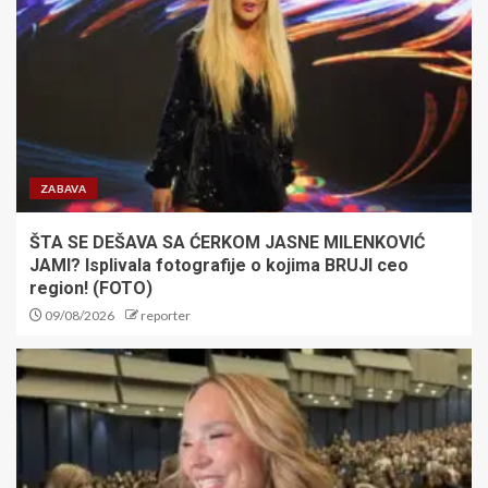
obeležio istoriju NBA lige i
osvojio pet šampionskih
prstena
5
Počinje Evropsko prvenstvo u
atletici – Srbi kreću u pohod na
medalje
ZABAVA
1
ŠTA SE DEŠAVA SA ĆERKOM JASNE MILENKOVIĆ
JAMI? Isplivala fotografije o kojima BRUJI ceo
LUDNICA U LUČANIMA I PAZOVI:
region! (FOTO)
Čukarički ispustio pobedu u
09/08/2026
reporter
nadoknadi, remiji obeležili
četvrto kolo Superlige
2
VLAHOVIĆ STIŽE U MADRID?
Srpski golgeter pred velikim
transferom karijere, sve zavisi