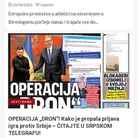
10/08/2026
reporter
Evropsko prvenstvo u atletici na otvorenom u
Birmingemu počinje danas i trajaće sve do...
VESTI DANA
OPERACIJA „DRON“! Kako je propala prljava
igra protiv Srbije – ČITAJTE U SRPSKOM
TELEGRAFU!