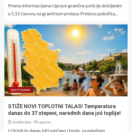
Prema informacijama Uprave granične policije dobijenim
u 5.15 časova, na graničnom prelazu Preševo putnička...
VESTI DANA
STIŽE NOVI TOPLOTNI TALAS! Temperatura
danas do 37 stepeni, narednih dana još toplije!
10/08/2026
reporter
U Srbiji će danas biti sunčano i toplo, sa najvišom