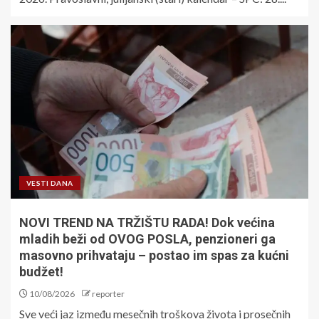
VESTI DANA
NOVI TREND NA TRŽIŠTU RADA! Dok većina
mladih beži od OVOG POSLA, penzioneri ga
masovno prihvataju – postao im spas za kućni
budžet!
10/08/2026
reporter
Sve veći jaz između mesečnih troškova života i prosečnih