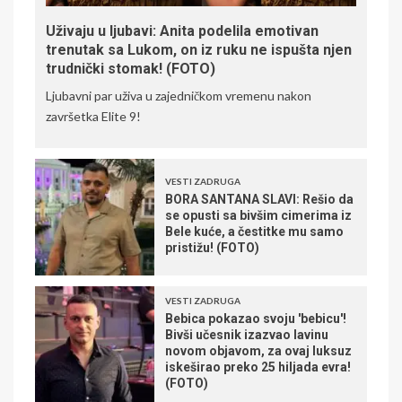
Uživaju u ljubavi: Anita podelila emotivan
trenutak sa Lukom, on iz ruku ne ispušta njen
trudnički stomak! (FOTO)
Ljubavni par uživa u zajedničkom vremenu nakon
završetka Elite 9!
VESTI ZADRUGA
BORA SANTANA SLAVI: Rešio da
se opusti sa bivšim cimerima iz
Bele kuće, a čestitke mu samo
pristižu! (FOTO)
VESTI ZADRUGA
Bebica pokazao svoju 'bebicu'!
Bivši učesnik izazvao lavinu
novom objavom, za ovaj luksuz
iskeširao preko 25 hiljada evra!
(FOTO)