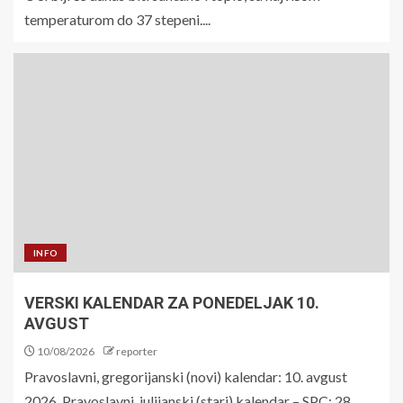
temperaturom do 37 stepeni....
INFO
VERSKI KALENDAR ZA PONEDELJAK 10.
AVGUST
10/08/2026
reporter
Pravoslavni, gregorijanski (novi) kalendar: 10. avgust
2026. Pravoslavni, julijanski (stari) kalendar – SPC: 28....