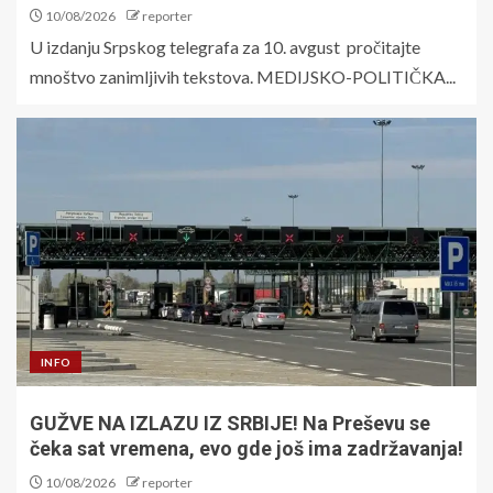
10/08/2026
reporter
U izdanju Srpskog telegrafa za 10. avgust pročitajte
mnoštvo zanimljivih tekstova. MEDIJSKO-POLITIČKA...
INFO
GUŽVE NA IZLAZU IZ SRBIJE! Na Preševu se
čeka sat vremena, evo gde još ima zadržavanja!
10/08/2026
reporter