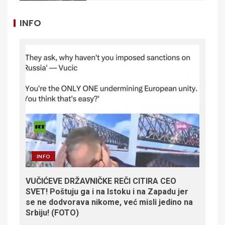
INFO
INFO
VUČIĆEVE DRŽAVNIČKE REČI CITIRA CEO
SVET! Poštuju ga i na Istoku i na Zapadu jer
se ne dodvorava nikome, već misli jedino na
Srbiju! (FOTO)