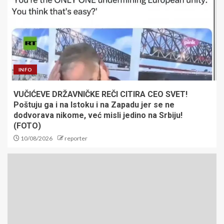
INFO
VUČIĆEVE DRŽAVNIČKE REČI CITIRA CEO SVET!
Poštuju ga i na Istoku i na Zapadu jer se ne
dodvorava nikome, već misli jedino na Srbiju!
(FOTO)
10/08/2026
reporter