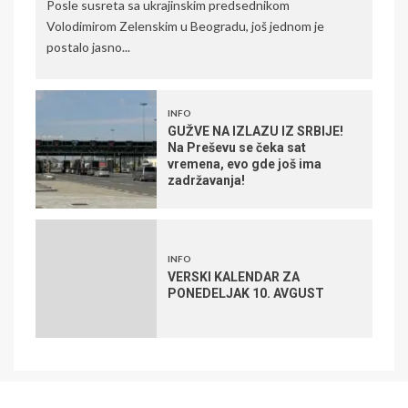
Posle susreta sa ukrajinskim predsednikom
Volodimirom Zelenskim u Beogradu, još jednom je
postalo jasno...
INFO
GUŽVE NA IZLAZU IZ SRBIJE!
Na Preševu se čeka sat
vremena, evo gde još ima
zadržavanja!
INFO
VERSKI KALENDAR ZA
PONEDELJAK 10. AVGUST