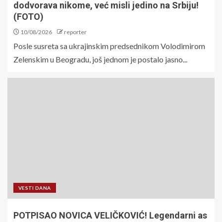
dodvorava nikome, već misli jedino na Srbiju!
(FOTO)
10/08/2026
reporter
Posle susreta sa ukrajinskim predsednikom Volodimirom
Zelenskim u Beogradu, još jednom je postalo jasno...
VESTI DANA
POTPISAO NOVICA VELIČKOVIĆ! Legendarni as