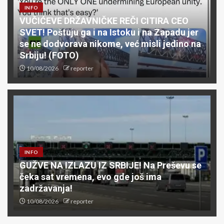
INFO
VUČIĆEVE DRŽAVNIČKE REČI CITIRA CEO
SVET! Poštuju ga i na Istoku i na Zapadu jer
se ne dodvorava nikome, već misli jedino na
Srbiju! (FOTO)
10/08/2026
reporter
INFO
GUŽVE NA IZLAZU IZ SRBIJE! Na Preševu se
čeka sat vremena, evo gde još ima
zadržavanja!
10/08/2026
reporter