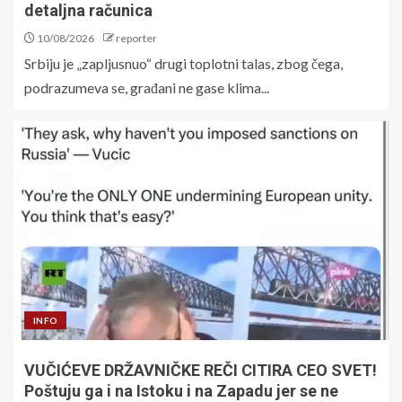
detaljna računica
10/08/2026
reporter
Srbiju je „zapljusnuo“ drugi toplotni talas, zbog čega,
podrazumeva se, građani ne gase klima...
INFO
VUČIĆEVE DRŽAVNIČKE REČI CITIRA CEO SVET!
Poštuju ga i na Istoku i na Zapadu jer se ne