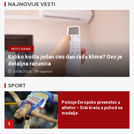
NAJNOVIJE VESTI
VESTI DANA
Koliko košta jedan ceo dan rada klime? Ovo je
ODLAZAK LEGENDE: Preminuo
Don Nelson, čovek koji je
detaljna računica
obeležio istoriju NBA lige i
10/08/2026
reporter
osvojio pet šampionskih
prstena
5
SPORT
Počinje Evropsko prvenstvo u
atletici – Srbi kreću u pohod na
medalje
1