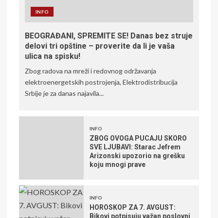
INFO
BEOGRAĐANI, SPREMITE SE! Danas bez struje
delovi tri opštine – proverite da li je vaša
ulica na spisku!
Zbog radova na mreži i redovnog održavanja
elektroenergetskih postrojenja, Elektrodistribucija
Srbije je za danas najavila...
INFO
ZBOG OVOGA PUCAJU SKORO
SVE LJUBAVI: Starac Jefrem
Arizonski upozorio na grešku
koju mnogi prave
INFO
HOROSKOP ZA 7. AVGUST:
Bikovi potpisuju važan poslovni