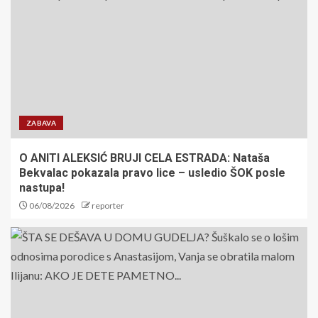
Zvezda obradovala najmlađe
navijače pred duel sa Novim
Pazarom
5
TO JE PRAVI PARTIZAN: Crno-
beli razgalili navijače sjajnom
igrom i sa tri gola prednosti idu
ZABAVA
u Kazahstan
1
O ANITI ALEKSIĆ BRUJI CELA ESTRADA: Nataša
Bekvalac pokazala pravo lice – usledio ŠOK posle
PANIKA OKO SINERA: Najbolji
nastupa!
teniser sveta završio na
06/08/2026
reporter
pregledima, poznato šta se
dešava
2
Kada sport igra za humanost:
Fondacija Mozzart spaja
pobede i dobra dela