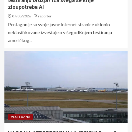
testiranju oružja? Iza svega se krije
zloupotreba AI
07/08/2026
reporter
Pentagon je sa svoje javne internet stranice uklonio
neklasifikovane izveštaje o višegodišnjem testiranju
američkog...
VESTI DANA