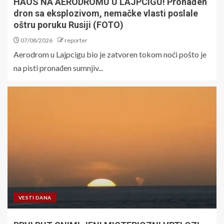
HAOS NA AERODROMU U LAJPCIGU! Pronađen
dron sa eksplozivom, nemačke vlasti poslale
oštru poruku Rusiji (FOTO)
07/08/2026
reporter
Aerodrom u Lajpcigu bio je zatvoren tokom noći pošto je
na pisti pronađen sumnjiv...
VESTI DANA