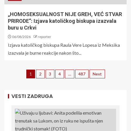
„HOMOSEKSUALNOST NIJE GREH, VEĆ STVAR
PRIRODE“: Izjava katoličkog biskupa izazvala
buru u Crkvi
06/08/2026
reporter
Izjava katoličkog biskupa Raula Vere Lopesa iz Meksika
izazvala je burne reakcije nakon što...
1
2
3
4
…
487
Next
VESTI ZADRUGA