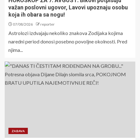
HOROSKOP ZA 7. AVGUST: Bikovi potpisuju
važan poslovni ugovor, Lavovi upoznaju osobu
koja ih obara sa nogu!
07/08/2026
reporter
Astrolozi izdvajaju nekoliko znakova Zodijaka kojima
naredni period donosi posebno povoljne okolnosti. Pred
njima...
ZABAVA