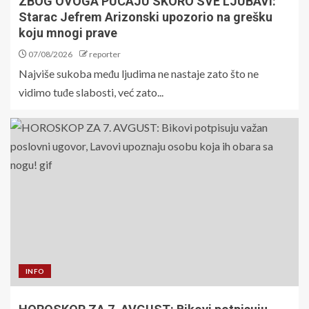
ZBOG OVOGA PUCAJU SKORO SVE LJUBAVI:
Starac Jefrem Arizonski upozorio na grešku
koju mnogi prave
07/08/2026
reporter
Najviše sukoba među ljudima ne nastaje zato što ne
vidimo tuđe slabosti, već zato...
INFO