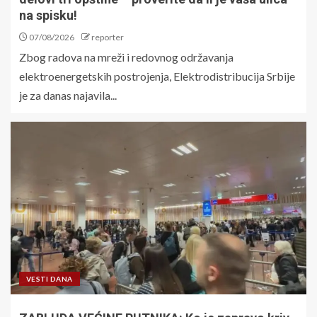
na spisku!
07/08/2026
reporter
Zbog radova na mreži i redovnog održavanja
elektroenergetskih postrojenja, Elektrodistribucija Srbije
je za danas najavila...
VESTI DANA