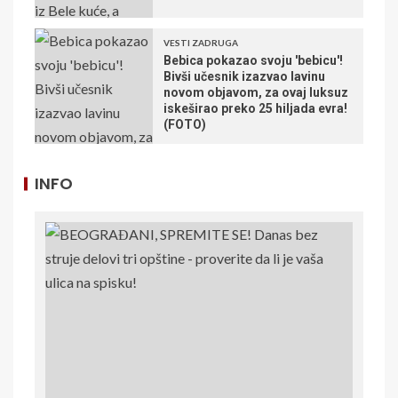
VESTI ZADRUGA
Bebica pokazao svoju 'bebicu'!
Bivši učesnik izazvao lavinu
novom objavom, za ovaj luksuz
iskeširao preko 25 hiljada evra!
(FOTO)
INFO