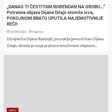
„DANAS TI ČESTITAM ROĐENDAN NA GROBU…“
Potresna objava Dijane Dilajn slomila srca,
POKOJNOM BRATU UPUTILA NAJEMOTIVNIJE
REČI!
06/08/2026
reporter
Dizajnerka Dijana Radonjić, poznatija javnosti kao Dijana
Dilajn, dirnula je svoje pratioce emotivnom objavom...
INFO