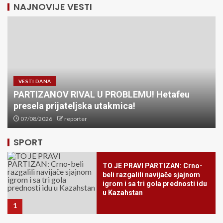
NAJNOVIJE VESTI
VESTI DANA
PARTIZANOV RIVAL U PROBLEMU! Hetafeu
Besplatan ulaz za mališane:
presela prijateljska utakmica!
Zvezda obradovala najmlađe
navijače pred duel sa Novim
07/08/2026
reporter
Pazarom
5
SPORT
TO JE PRAVI PARTIZAN: Crno-
beli razgalili navijače sjajnom
igrom i sa tri gola prednosti idu
u Kazahstan
1