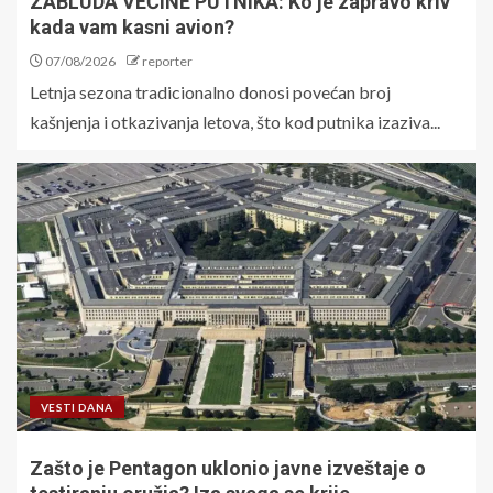
ZABLUDA VEĆINE PUTNIKA: Ko je zapravo kriv
kada vam kasni avion?
07/08/2026
reporter
Letnja sezona tradicionalno donosi povećan broj
kašnjenja i otkazivanja letova, što kod putnika izaziva...
VESTI DANA
Zašto je Pentagon uklonio javne izveštaje o