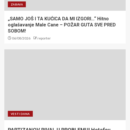
ZABAVA
„SAMO JOŠ I TA KUĆICA DA MI IZGORI…“ Hitno
oglašavanje Male Cane – POŽAR GUTA SVE PRED
SOBOM!
06/08/2026
reporter
VESTI DANA
PARTIZANOV RIVAL U PROBLEMU! Hetafeu