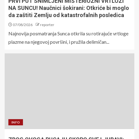
PRVI PUT SNIMLJENI MISTERIOZNI VRTLOZI
NA SUNCU! Naučnici šokirani: Otkriće bi moglo
da zaštiti Zemlju od katastrofalnih posledica
07/08/2026
reporter
Najnovija posmatranja Sunca otkrila su rotirajuće vrtloge
plazme na njegovoj površini, i pružila delimičan...
INFO