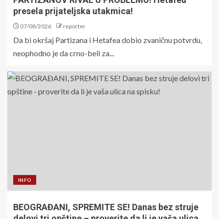
presela prijateljska utakmica!
07/08/2026
reporter
Da bi okršaj Partizana i Hetafea dobio zvaničnu potvrdu,
neophodno je da crno-beli za...
INFO
BEOGRAĐANI, SPREMITE SE! Danas bez struje
delovi tri opštine – proverite da li je vaša ulica