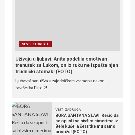
VESTI ZADRUGA
Uživaju u ljubavi: Anita podelila emotivan
trenutak sa Lukom, on iz ruku ne ispušta njen
trudnički stomak! (FOTO)
Ljubavni par uživa u zajedničkom vremenu nakon
završetka Elite 9!
VESTI ZADRUGA
BORA SANTANA SLAVI: Rešio da
se opusti sa bivšim cimerima iz
Bele kuće, a čestitke mu samo
pristižu! (FOTO)