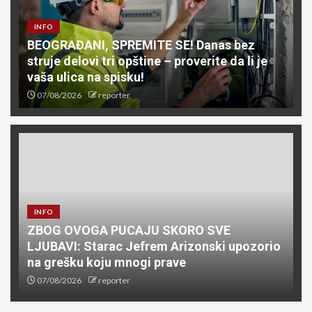
INFO
BEOGRAĐANI, SPREMITE SE! Danas bez
struje delovi tri opštine – proverite da li je
vaša ulica na spisku!
07/08/2026
reporter
INFO
ZBOG OVOGA PUCAJU SKORO SVE
LJUBAVI: Starac Jefrem Arizonski upozorio
na grešku koju mnogi prave
07/08/2026
reporter