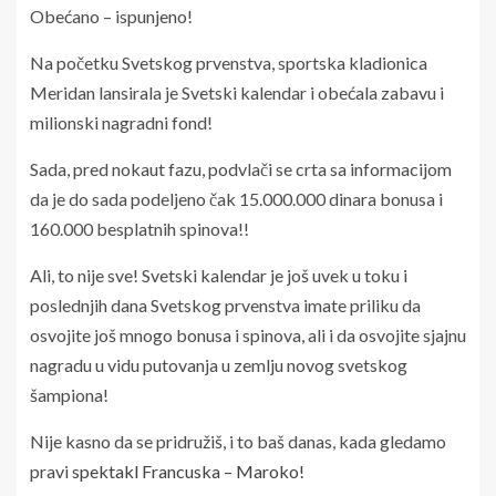
Obećano – ispunjeno!
Na početku Svetskog prvenstva, sportska kladionica
Meridan lansirala je Svetski kalendar i obećala zabavu i
milionski nagradni fond!
Sada, pred nokaut fazu, podvlači se crta sa informacijom
da je do sada podeljeno čak 15.000.000 dinara bonusa i
160.000 besplatnih spinova!!
Ali, to nije sve! Svetski kalendar je još uvek u toku i
poslednjih dana Svetskog prvenstva imate priliku da
osvojite još mnogo bonusa i spinova, ali i da osvojite sjajnu
nagradu u vidu putovanja u zemlju novog svetskog
šampiona!
Nije kasno da se pridružiš, i to baš danas, kada gledamo
pravi
spektakl Francuska – Maroko!