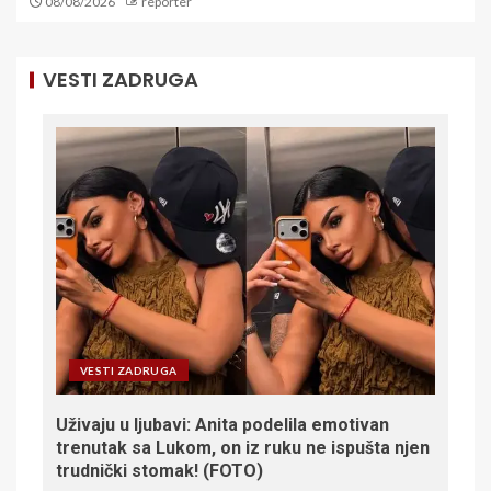
08/08/2026
reporter
VESTI ZADRUGA
VESTI ZADRUGA
Uživaju u ljubavi: Anita podelila emotivan
trenutak sa Lukom, on iz ruku ne ispušta njen
trudnički stomak! (FOTO)