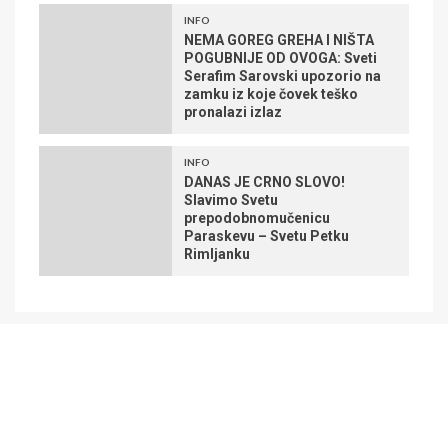
INFO
NEMA GOREG GREHA I NIŠTA
POGUBNIJE OD OVOGA: Sveti
Serafim Sarovski upozorio na
zamku iz koje čovek teško
pronalazi izlaz
INFO
DANAS JE CRNO SLOVO!
Slavimo Svetu
prepodobnomučenicu
Paraskevu – Svetu Petku
Rimljanku