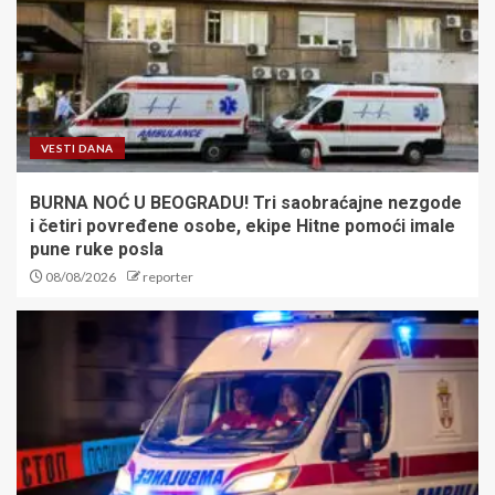
VESTI DANA
BURNA NOĆ U BEOGRADU! Tri saobraćajne nezgode
i četiri povređene osobe, ekipe Hitne pomoći imale
pune ruke posla
08/08/2026
reporter