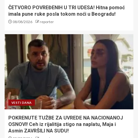
ČETVORO POVREĐENIH U TRI UDESA! Hitna pomoć
imala pune ruke posla tokom noći u Beogradu!
08/08/2026
reporter
VESTI DANA
POKRENUTE TUŽBE ZA UVREDE NA NACIONANOJ
OSNOVI! Ceh iz rijalitija stigo na naplatu, Maja i
Asmin ZAVRŠILI NA SUDU!