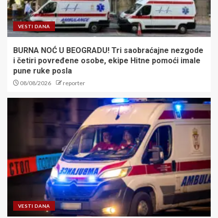
VESTI DANA
BURNA NOĆ U BEOGRADU! Tri saobraćajne nezgode
i četiri povređene osobe, ekipe Hitne pomoći imale
pune ruke posla
08/08/2026
reporter
VESTI DANA