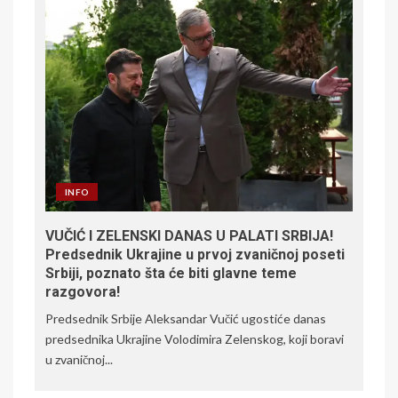
INFO
VUČIĆ I ZELENSKI DANAS U PALATI SRBIJA!
Predsednik Ukrajine u prvoj zvaničnoj poseti
Srbiji, poznato šta će biti glavne teme
razgovora!
Predsednik Srbije Aleksandar Vučić ugostiće danas
predsednika Ukrajine Volodimira Zelenskog, koji boravi
u zvaničnoj...