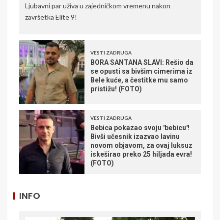
Ljubavni par uživa u zajedničkom vremenu nakon
završetka Elite 9!
VESTI ZADRUGA
BORA SANTANA SLAVI: Rešio da
se opusti sa bivšim cimerima iz
Bele kuće, a čestitke mu samo
pristižu! (FOTO)
VESTI ZADRUGA
Bebica pokazao svoju 'bebicu'!
Bivši učesnik izazvao lavinu
novom objavom, za ovaj luksuz
iskeširao preko 25 hiljada evra!
(FOTO)
INFO