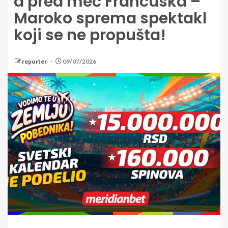
a pred meč Francuska –
Maroko sprema spektakl
koji se ne propušta!
reporter
09/07/2026