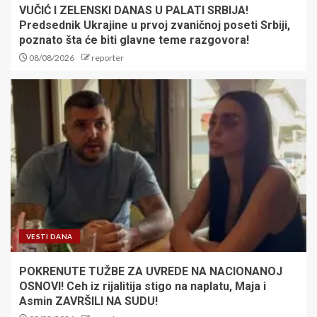
VUČIĆ I ZELENSKI DANAS U PALATI SRBIJA!
Predsednik Ukrajine u prvoj zvaničnoj poseti Srbiji,
poznato šta će biti glavne teme razgovora!
08/08/2026
reporter
VESTI DANA
POKRENUTE TUŽBE ZA UVREDE NA NACIONANOJ
OSNOVI! Ceh iz rijalitija stigo na naplatu, Maja i
Asmin ZAVRŠILI NA SUDU!