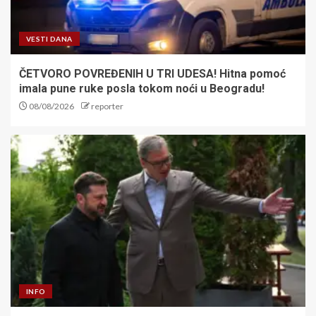
VESTI DANA
ČETVORO POVREĐENIH U TRI UDESA! Hitna pomoć
imala pune ruke posla tokom noći u Beogradu!
08/08/2026
reporter
INFO