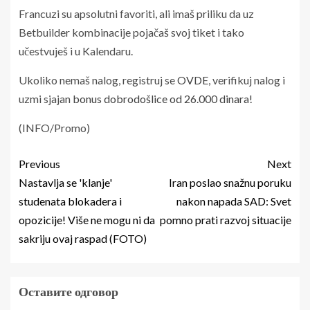
Francuzi su apsolutni favoriti, ali imaš priliku da uz
Betbuilder kombinacije pojačaš svoj tiket i tako
učestvuješ i u Kalendaru.
Ukoliko nemaš nalog, registruj se
OVDE
, verifikuj nalog i
uzmi sjajan
bonus dobrodošlice od 26.000 dinara!
(INFO/Promo)
Previous
Next
Nastavlja se 'klanje'
Iran poslao snažnu poruku
studenata blokadera i
nakon napada SAD: Svet
opozicije! Više ne mogu ni da
pomno prati razvoj situacije
sakriju ovaj raspad (FOTO)
Оставите одговор