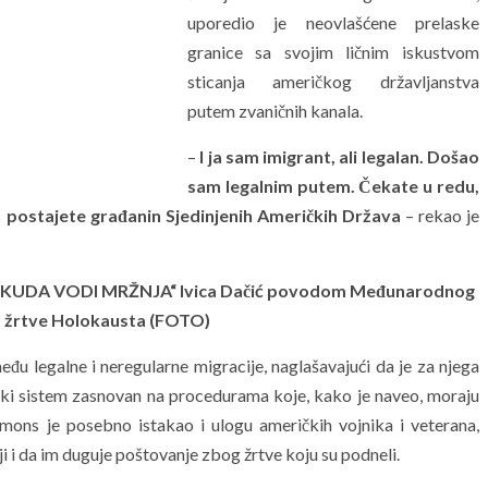
uporedio je neovlašćene prelaske
granice sa svojim ličnim iskustvom
sticanja američkog državljanstva
putem zvaničnih kanala.
–
I ja sam imigrant, ali legalan. Došao
sam legalnim putem. Čekate u redu,
a postajete građanin Sjedinjenih Američkih Država
– rekao je
DA VODI MRŽNJA“ Ivica Dačić povodom Međunarodnog
a žrtve Holokausta (FOTO)
u legalne i neregularne migracije, naglašavajući da je za njega
ički sistem zasnovan na procedurama koje, kako je naveo, moraju
imons je posebno istakao i ulogu američkih vojnika i veterana,
ji i da im duguje poštovanje zbog žrtve koju su podneli.