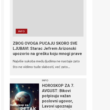
INFO
ZBOG OVOGA PUCAJU SKORO SVE
LJUBAVI: Starac Jefrem Arizonski
upozorio na grešku koju mnogi prave
Najviše sukoba među ljudima ne nastaje zato
što ne vidimo tuđe slabosti, već zato...
INFO
HOROSKOP ZA 7.
AVGUST: Bikovi
potpisuju važan
poslovni ugovor,
Lavovi upoznaju