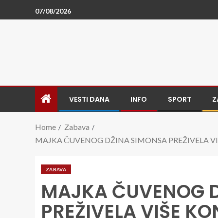
07/08/2026
VESTI DANA
INFO
SPORT
Z
Home
Zabava
MAJKA ČUVENOG DŽINA SIMONSA PREŽIVELA VIŠE KON
ZABAVA
MAJKA ČUVENOG D
PREŽIVELA VIŠE K