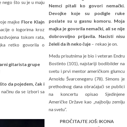
e nego što su je u maju
Nemci pitali ko govori nemački.
Devojke koje su podigle ruke
poslate su u gasnu komoru. Moja
svoje majke
Flore Klajn
majka je govorila nemački, ali se nije
rmacije o logorima kroz
dobrovoljno prijavila. Nacisti nisu
 razdvojena tokom rata,
želeli da ih neko čuje
– rekao je on.
ka retko govorila o
Među prisutnima je bio i veteran Endru
Bostinto (101), najstariji bodibilder na
ni gitarista grupe
svetu i prvi mentor američkom glumcu
i
Arnoldu Švarcenegeru (78). Simons je
ešto da pojedem, čak i
prethodnog dana obraćajući se publici
 načinu da se izbori sa
na koncertu opisao Sjedinjene
Američke Države kao „najbolju zemlju
na svetu“.
PROČITAJTE JOŠ: IKONA