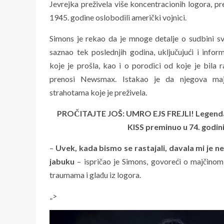
Jevrejka preživela više koncentracionih logora, pr
1945. godine oslobodili američki vojnici.
Simons je rekao da je mnoge detalje o sudbini 
saznao tek poslednjih godina, uključujući i info
koje je prošla, kao i o porodici od koje je bila
prenosi Newsmax. Istakao je da njegova maj
strahotama koje je preživela.
PROČITAJTE JOŠ: UMRO EJS FREJLI! Legendar
KISS preminuo u 74. godin
–
Uvek, kada bismo se rastajali, davala mi je n
jabuku
– ispričao je Simons, govoreći o majčinom
traumama i glađu iz logora.
„>