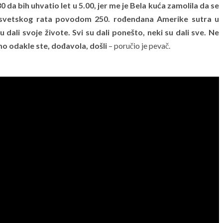
a bih uhvatio let u 5.00, jer me je Bela kuća zamolila da se
 svetskog rata povodom 250. rođendana Amerike sutra u
u dali svoje živote. Svi su dali ponešto, neki su dali sve. Ne
mo odakle ste, dođavola, došli
– poručio je pevač.