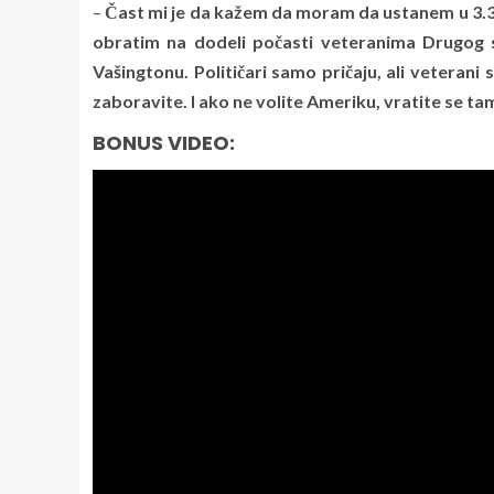
–
Čast mi je da kažem da moram da ustanem u 3.30 d
obratim na dodeli počasti veteranima Drugog
Vašingtonu. Političari samo pričaju, ali veterani s
zaboravite. I ako ne volite Ameriku, vratite se ta
BONUS VIDEO: