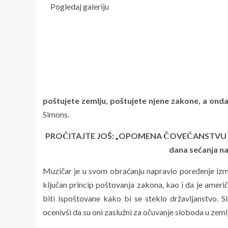
Pogledaj galeriju
poštujete zemlju, poštujete njene zakone, a ond
Simons.
PROČITAJTE JOŠ: „OPOMENA ČOVEČANSTVU KU
dana sećanja n
Muzičar je u svom obraćanju napravio poređenje izmeđ
ključan princip poštovanja zakona, kao i da je amer
biti ispoštovane kako bi se steklo državljanstvo. S
ocenivši da su oni zaslužni za očuvanje sloboda u zeml