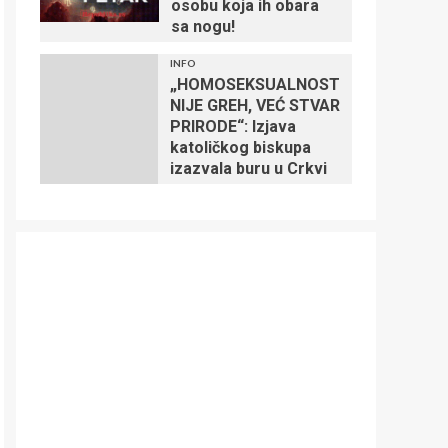
osobu koja ih obara
sa nogu!
INFO
„HOMOSEKSUALNOST
NIJE GREH, VEĆ STVAR
PRIRODE“: Izjava
katoličkog biskupa
izazvala buru u Crkvi