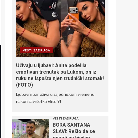
VESTI ZADRUGA
Uživaju u ljubavi: Anita podelila
emotivan trenutak sa Lukom, on iz
ruku ne ispušta njen trudnički stomak!
(FOTO)
Ljubavni par uživa u zajedničkom vremenu
nakon završetka Elite 9!
VESTI ZADRUGA
BORA SANTANA
SLAVI: Rešio da se
opusti sa bivšim