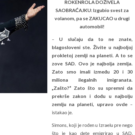
ROKENROLA DOŽIVELA
SAOBRAĆAJKU: Izgubio svest za
volanom, pa se ZAKUCAO u drugi
automobil!
–
U slučaju da to ne znate,
blagosloveni ste. Živite u najboljoj
prokletoj zemlji na planeti. A to se
zove SAD. Ovo je najbolja zemlja.
Zato smo imali između 20 i 30
miliona ilegalnih imigranata.
„Zašto?“ Zato što su spremni da
prekrše zakon i dođu u najbolju
zemlju na planeti, upravo ovde
–
istakao je.
Simons, koji je rođen u Izraelu pre nego
što je kao dete emigrirao u SAD,