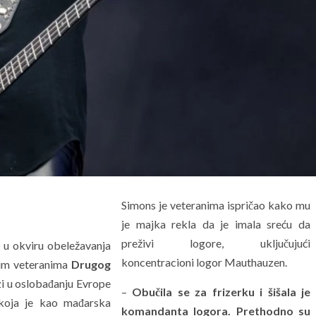
Simons je veteranima ispričao kako mu
je majka rekla da je imala sreću da
preživi logore, uključujući
 u okviru obeležavanja
koncentracioni logor Mauthauzen.
kim veteranima
Drugog
i u oslobađanju Evrope
–
Obučila se za frizerku i šišala je
, koja je kao mađarska
komandanta logora. Prethodno su