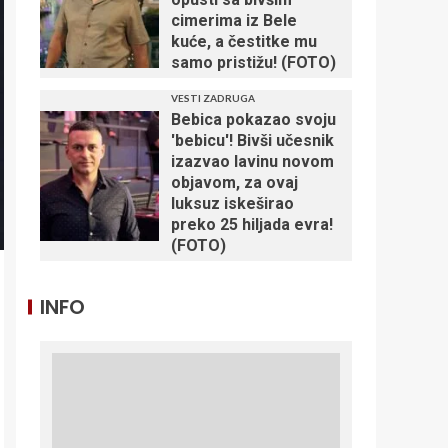
cimerima iz Bele
kuće, a čestitke mu
samo pristižu! (FOTO)
VESTI ZADRUGA
Bebica pokazao svoju
'bebicu'! Bivši učesnik
izazvao lavinu novom
objavom, za ovaj
luksuz iskeširao
preko 25 hiljada evra!
(FOTO)
INFO