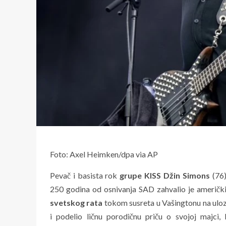
Foto: Axel Heimken/dpa via AP
Pevač i basista rok
grupe
KISS
Džin Simons
(76)
250 godina od osnivanja SAD zahvalio je američ
svetskog rata
tokom susreta u Vašingtonu na uloz
i podelio ličnu porodičnu priču o svojoj majci