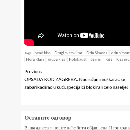
bend kiss
Drugi svetski rat
Džin Simons
džin simons
Tags:
Flora Klajn
grupa kiss
Holokaust
Jevreji
Kišs
Kiss gr
Previous
OPSADA KOD ZAGREBA: Naoružani muškarac se
zabarikadirao u kući, specijalci blokirali celo naselje!
Оставите одговор
Ваша адреса е-поште неће бити објављена.
Неопходна