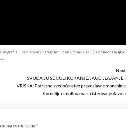
 biografija
džin simons instagram
džin simons kiss
Džin Simons majka
upa
Next
SVUDA SU SE ČULI KUKANJE, JAUCI, LAJANJE I
VRISKA: Potresno svedočanstvo pravoslavne monahinje
Kornelije o molitvama za isterivanje đavola
 поља су означена
*