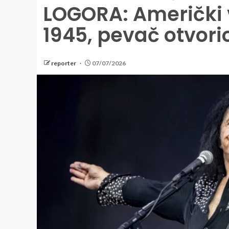
LOGORA: Američki v
1945, pevač otvor
reporter
07/07/2026