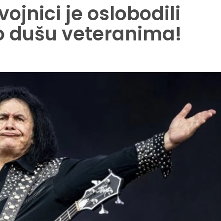
ojnici je oslobodili
io dušu veteranima!