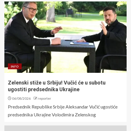
INFO
Zelenski stiže u Srbiju! Vučić će u subotu
ugostiti predsednika Ukrajine
06/08/2026
reporter
Predsednik Republike Srbiјe Aleksandar Vučić ugostiće
predsednika Ukraјine Volodimira Zelenskog