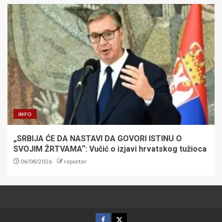
INFO
„SRBIJA ĆE DA NASTAVI DA GOVORI ISTINU O
SVOJIM ŽRTVAMA“: Vučić o izjavi hrvatskog tužioca
06/08/2026
reporter