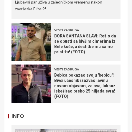
Ljubavni par uživa u zajedničkom vremenu nakon
završetka Elite 9!
VESTI ZADRUGA
BORA SANTANA SLAVI: Rešio da
se opusti sa bivšim cimerima iz
Bele kuće, a čestitke mu samo
pristižu! (FOTO)
VESTI ZADRUGA
Bebica pokazao svoju 'bebicu'!
Bivši učesnik izazvao lavinu
novom objavom, za ovaj luksuz
iskeširao preko 25 hiljada evra!
(FOTO)
INFO