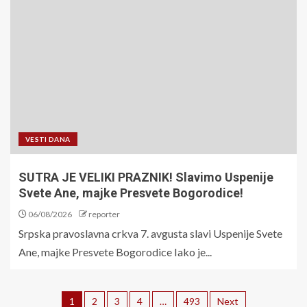
VESTI DANA
SUTRA JE VELIKI PRAZNIK! Slavimo Uspenije
Svete Ane, majke Presvete Bogorodice!
06/08/2026
reporter
Srpska pravoslavna crkva 7. avgusta slavi Uspenije Svete
Ane, majke Presvete Bogorodice Iako je...
1
2
3
4
…
493
Next