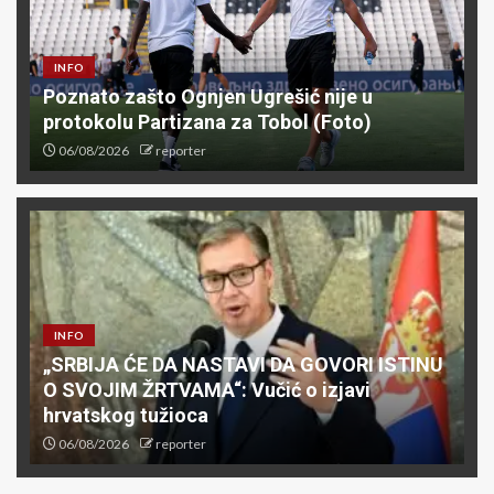
INFO
Poznato zašto Ognjen Ugrešić nije u
protokolu Partizana za Tobol (Foto)
06/08/2026
reporter
INFO
„SRBIJA ĆE DA NASTAVI DA GOVORI ISTINU
O SVOJIM ŽRTVAMA“: Vučić o izjavi
hrvatskog tužioca
06/08/2026
reporter