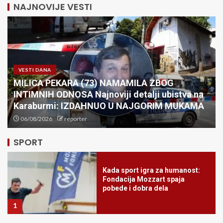
NAJNOVIJE VESTI
Fudbaler ubio pešaka: Igrači Sao
Paula se ilegalno trkali?!
5
VESTI DANA
PARTIZAN – TOBOL: Evropski spektakl u
Kada sport igra za humanost:
Humskoj!
Fondacija Mozzart spaja
06/08/2026
reporter
pobede i dobra dela
1
SPORT
JOKIĆ PREDVODI SRBIJU:
Selektor Alimpijević objavio
spisak za Island i Italiju,
povratak Milutinova i Gudurića
2