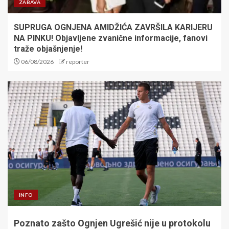
ZABAVA
SUPRUGA OGNJENA AMIDŽIĆA ZAVRŠILA KARIJERU
NA PINKU! Objavljene zvanične informacije, fanovi
traže objašnjenje!
06/08/2026
reporter
INFO
Poznato zašto Ognjen Ugrešić nije u protokolu