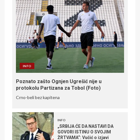
INFO
Poznato zašto Ognjen Ugrešić nije u
protokolu Partizana za Tobol (Foto)
Crno-beli bez kapitena
INFO
„SRBIJA ĆE DA NASTAVI DA
GOVORI ISTINU O SVOJIM
ŽRTVAMA“: Vučić o izjavi