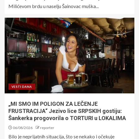
Milićevom brdu u naselju Šainovac muška...
VESTI DANA
„MI SMO IM POLIGON ZA LEČENJE
FRUSTRACIJA“ Jezivo lice SRPSKIH gostiju:
Šankerka progovorila o TORTURI u LOKALIMA
06/08/2026
reporter
Bilo je neprijatnih situacija, što se nekako i očekuje