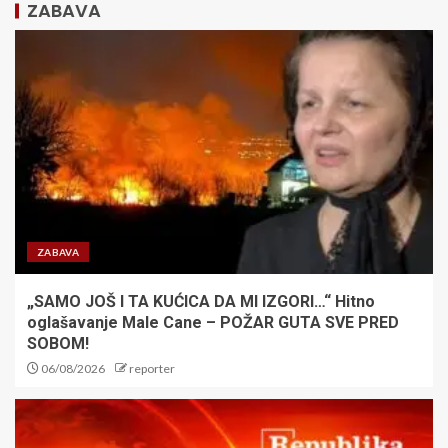
ZABAVA
Besplatan ulaz za mališane:
Zvezda obradovala najmlađe
navijače pred duel sa Novim
Pazarom
3
HOROR! UBIJEN KAPITEN
SLAVNOG KLUBA: Napadači ga
tukli kamenjem na ulici pa
opljačkali
4
ZABAVA
„SAMO JOŠ I TA KUĆICA DA MI IZGORI…“ Hitno
Fudbaler ubio pešaka: Igrači Sao
oglašavanje Male Cane – POŽAR GUTA SVE PRED
Paula se ilegalno trkali?!
SOBOM!
06/08/2026
reporter
5
Kada sport igra za humanost: