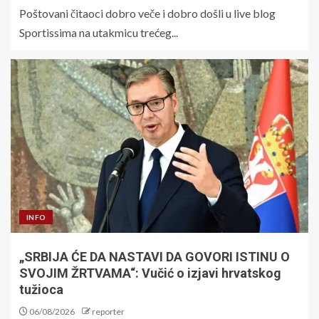
Poštovani čitaoci dobro veče i dobro došli u live blog
Sportissima na utakmicu trećeg...
INFO
„SRBIJA ĆE DA NASTAVI DA GOVORI ISTINU O
SVOJIM ŽRTVAMA“: Vučić o izjavi hrvatskog
tužioca
06/08/2026
reporter