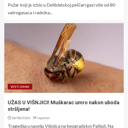
Požar koji je izbio u Deliblatskoj peščari gasi više od 80
vatrogasaca i radnika...
VESTI DANA
UŽAS U VIŠNJICI! Muškarac umro nakon uboda
stršljena!
06/08/2026
reporter
Tragedija u naselju Višnjica na beogradskoj Paliluli. Na