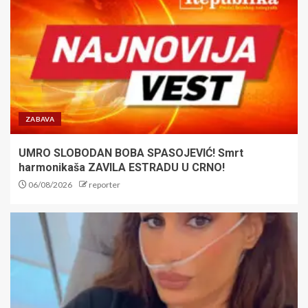
Fondacija Mozzart spaja
pobede i dobra dela
1
JOKIĆ PREDVODI SRBIJU:
Selektor Alimpijević objavio
spisak za Island i Italiju,
ZABAVA
povratak Milutinova i Gudurića
2
UMRO SLOBODAN BOBA SPASOJEVIĆ! Smrt
harmonikaša ZAVILA ESTRADU U CRNO!
Besplatan ulaz za mališane:
06/08/2026
reporter
Zvezda obradovala najmlađe
navijače pred duel sa Novim
Pazarom
3
HOROR! UBIJEN KAPITEN
SLAVNOG KLUBA: Napadači ga
tukli kamenjem na ulici pa