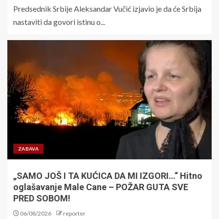
Predsednik Srbije Aleksandar Vučić izjavio je da će Srbija
nastaviti da govori istinu o...
ZABAVA
„SAMO JOŠ I TA KUĆICA DA MI IZGORI…“ Hitno
oglašavanje Male Cane – POŽAR GUTA SVE
PRED SOBOM!
06/08/2026
reporter