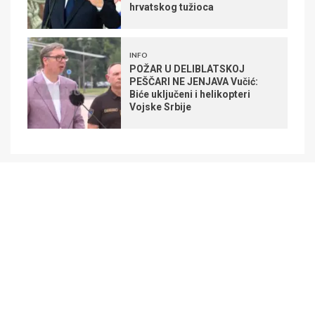
hrvatskog tužioca
INFO
POŽAR U DELIBLATSKOJ
PEŠČARI NE JENJAVA Vučić:
Biće uključeni i helikopteri
Vojske Srbije