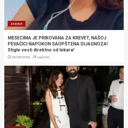
opljačkali
4
ZABAVA
Fudbaler ubio pešaka: Igrači Sao
Paula se ilegalno trkali?!
MESECIMA JE PRIKOVANA ZA KREVET, NAŠOJ
PEVAČICI NAPOKON SAOPŠTENA DIJAGNOZA!
5
Stigle vesti direktno od lekara!
06/08/2026
reporter